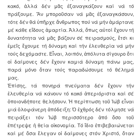
κακό, ἀλλά δέν μᾶς ἐξαναγκάζουν καί νά τό
πράξουμε. Ἄν μποροῦσαν νά μᾶς ἐξαναγκάσουν,
τότε δέν θά ὑπῆρχε ἄνθρωπος πού νά μήν ἁμάρτανε
μέ κάθε εἴδους ἁμαρτία. Ἀλλά, ὅπως αὐτοί ἔχουν τή
δυνατότητα νά μᾶς βάζουν σέ πειρασμούς, ἔτσι κι
ἐμεῖς ἔχουμε τή δύναμη καί τήν ἐλευθερία νά μήν
τούς δεχόμαστε. Εἶναι, λοιπόν, ἀπόλυτα σίγουρο ὅτι
οἱ δαίμονες δέν ἔχουν καμιά δύναμη πάνω μας,
παρά μόνο ὅταν τούς παραδώσουμε τό θέλημά
μας.
Ἐπίσης, τά πονηρά πνεύματα δέν ἔχουν τήν
ἐλευθερία νά κάνουν τό κακό ἀπεριόριστα καί σέ
ὁποιονδήποτε θελήσουν. Ἡ περίπτωση τοῦ Ἰώβ εἶναι
μιά ὁλοφάνερη ἀπόδειξη: Ὁ ἐχθρός δέν τόλμησε νά
πειράξει τόν Ἰώβ περισσότερο ἀπό ὅσο τοῦ
ἐπέτρεψε ἡ θεία οἰκονομία. Τό ἴδιο ἐπιβεβαιώνεται
καί μέ ὅσα ἔλεγαν οἱ δαίμονες στόν Χριστό, ὅταν