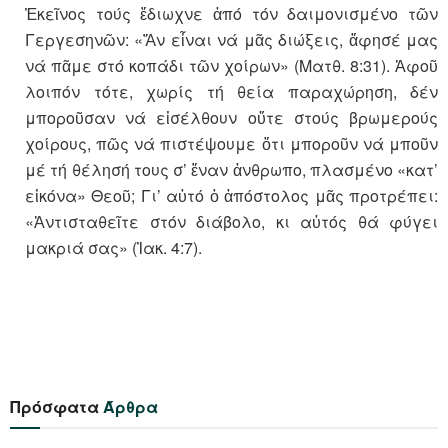
Ἐκεῖνος τούς ἔδιωχνε ἀπό τόν δαιμονισμένο τῶν
Γεργεσηνῶν: «Ἄν εἶναι νά μᾶς διώξεις, ἄφησέ μας
νά πᾶμε στό κοπάδι τῶν χοίρων» (Ματθ. 8:31). Ἀφοῦ
λοιπόν τότε, χωρίς τή θεία παραχώρηση, δέν
μποροῦσαν νά εἰσέλθουν οὔτε στούς βρωμερούς
χοίρους, πῶς νά πιστέψουμε ὅτι μποροῦν νά μποῦν
μέ τή θέλησή τους σ’ ἕναν ἀνθρωπο, πλασμένο «κατ’
εἰκόνα» Θεοῦ; Γι’ αὐτό ὁ ἀπόστολος μᾶς προτρέπει:
«Ἀντισταθεῖτε στόν διάβολο, κι αὐτός θά φύγει
μακριά σας» (Ἰακ. 4:7).
Πρόσφατα
Άρθρα