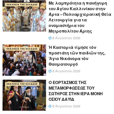
Με λαμπρότητα η πανήγυρη
ΕΚΚΛΗΣΊΑ ΤΗΣ ΕΛΛΆΔΟΣ
του Αγίου Καλλινίκου στην
Άρτα – Πολυαρχιερατική Θεία
Λειτουργία για τα
ονομαστήρια του
Μητροπολίτου Άρτης
8 Αυγούστου 2026
Ἡ Καστοριὰ τίμησε τὸν
ΕΚΚΛΗΣΊΑ ΤΗΣ ΕΛΛΆΔΟΣ
προστάτη τῶν παιδιῶν της,
Ἅγιο Νικάνορα τὸν
Θαυματουργό
8 Αυγούστου 2026
Ο ΕΟΡΤΑΣΜΟΣ ΤΗΣ
ΕΚΚΛΗΣΊΑ ΤΗΣ ΕΛΛΆΔΟΣ
ΜΕΤΑΜΟΡΦΩΣΕΩΣ ΤΟΥ
ΣΩΤΗΡΟΣ ΣΤΗΝ ΙΕΡΑ ΜΟΝΗ
ΟΣΙΟΥ ΔΑΥΪΔ
8 Αυγούστου 2026