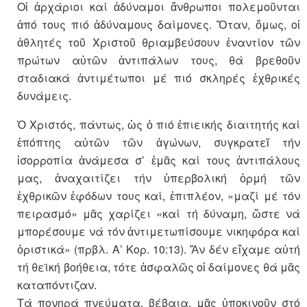
Οἱ ἀρχάριοι καί ἀδύναμοι ἄνθρωποι πολεμοῦνται
ἀπό τους πιό ἀδύναμους δαίμονες. Ὅταν, ὅμως, οἱ
ἀθλητές τοῦ Χριστοῦ θριαμβεύσουν ἐναντίον τῶν
πρώτων αὐτῶν ἀντιπάλων τους, θά βρεθοῦν
σταδιακά ἀντιμέτωποι μέ πιό σκληρές ἐχθρικές
δυνάμεις.
Ὁ Χριστός, πάντως, ὡς ὁ πιό ἑπιεικής διαιτητής καί
ἐπόπτης αὐτῶν τῶν ἀγώνων, συγκρατεῖ τήν
ἰσορροπία ἀνάμεσα σ’ ἐμᾶς καί τους ἀντιπάλους
μας, ἀναχαιτίζει τήν ὑπερβολική ὁρμή τῶν
ἐχθρικῶν ἐφόδων τους καί, ἐπιπλέον, «μαζί μέ τόν
πειρασμό» μᾶς χαρίζει «καί τή δύναμη, ὥστε νά
μπορέσουμε νά τόν ἀντιμετωπίσουμε νικηφόρα καί
ὁριστικά» (πρβλ. Α’ Κορ. 10:13). Ἄν δέν εἴχαμε αὐτή
τή θεϊκή βοήθεια, τότε ἀσφαλῶς οἱ δαίμονες θά μᾶς
καταπόντιζαν.
Τά πονηρά πνεύματα, βέβαια, μᾶς ὑποκινοῦν στό