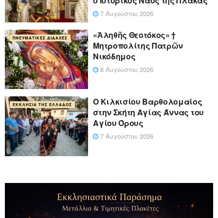
ὁ ἱστορικὸς Ναὸς τῆς Πλάκας
7 Αυγούστου 2026
«Ἀληθῆς Θεοτόκος» †
ΠΝΕΥΜΑΤΙΚΈΣ ΔΙΔΑΧΈΣ
Μητροπολίτης Πατρῶν
Νικόδημος
8 Αυγούστου 2026
Ο Κιλκισίου Βαρθολομαίος
ΕΚΚΛΗΣΊΑ ΤΗΣ ΕΛΛΆΔΟΣ
στην Σκήτη Αγίας Άννας του
Αγίου Όρους
7 Αυγούστου 2026