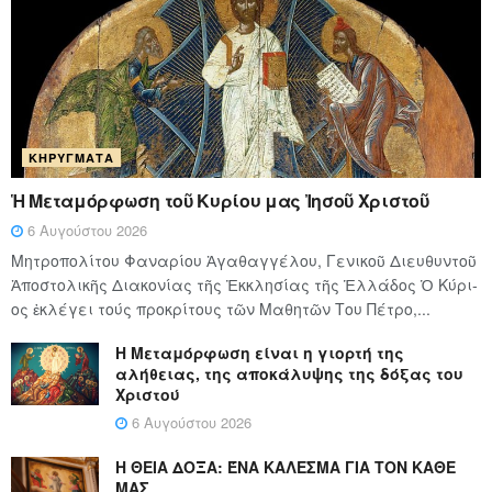
ΚΗΡΎΓΜΑΤΑ
Ἡ Μεταμόρφωση τοῦ Κυρίου μας Ἰησοῦ Χριστοῦ
6 Αυγούστου 2026
Μητροπολίτου Φαναρίου Ἀγαθαγγέλου, Γενικοῦ Διευθυντοῦ
Ἀποστολικῆς Διακονίας τῆς Ἐκκλησίας τῆς Ἑλλάδος Ὁ Κύ­ρι­
ος ἐκλέγει τούς προ­κρί­τους τῶν Μα­θη­τῶν Του Πέ­τρο,...
Η Μεταμόρφωση είναι η γιορτή της
αλήθειας, της αποκάλυψης της δόξας του
Χριστού
6 Αυγούστου 2026
Η ΘΕΙΑ ΔΟΞΑ: ΈΝΑ ΚΑΛΕΣΜΑ ΓΙΑ ΤΟΝ ΚΑΘΕ
ΜΑΣ