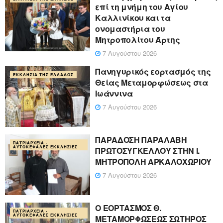
επί τη μνήμη του Αγίου
Καλλινίκου και τα
ονομαστήρια του
Μητροπολίτου Άρτης
7 Αυγούστου 2026
Πανηγυρικός εορτασμός της
ΕΚΚΛΗΣΊΑ ΤΗΣ ΕΛΛΆΔΟΣ
Θείας Μεταμορφώσεως στα
Ιωάννινα
7 Αυγούστου 2026
ΠΑΡΑΔΟΣΗ ΠΑΡΑΛΑΒΗ
ΠΑΤΡΙΑΡΧΕΊΑ -
ΑΥΤΟΚΈΦΑΛΕΣ ΕΚΚΛΗΣΊΕΣ
ΠΡΩΤΟΣΥΓΚΕΛΛΟΥ ΣΤΗΝ Ι.
ΜΗΤΡΟΠΟΛΗ ΑΡΚΑΛΟΧΩΡΙΟΥ
7 Αυγούστου 2026
Ο ΕΟΡΤΑΣΜΟΣ Θ.
ΠΑΤΡΙΑΡΧΕΊΑ -
ΑΥΤΟΚΈΦΑΛΕΣ ΕΚΚΛΗΣΊΕΣ
ΜΕΤΑΜΟΡΦΩΣΕΩΣ ΣΩΤΗΡΟΣ