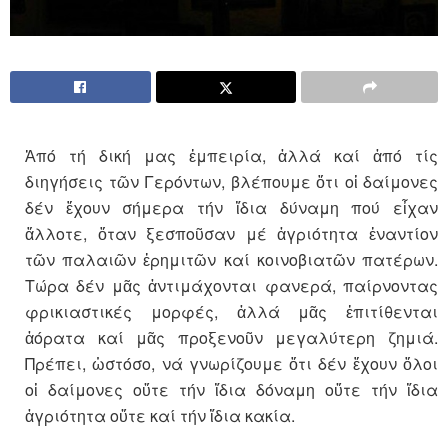
Ἀπό τή δική μας ἐμπειρία, ἀλλά καί ἀπό τίς
διηγήσεις τῶν Γερόντων, βλέπουμε ὅτι οἱ δαίμονες
δέν ἔχουν σήμερα τήν ἴδια δύναμη πού εἶχαν
ἄλλοτε, ὅταν ξεσποῦσαν μέ ἀγριότητα ἐναντίον
τῶν παλαιῶν ἐρημιτῶν καί κοινοβιατῶν πατέρων.
Τώρα δέν μᾶς ἀντιμάχονται φανερά, παίρνοντας
φρικιαστικές μορφές, ἀλλά μᾶς ἐπιτίθενται
ἀόρατα καί μᾶς προξενοῦν μεγαλύτερη ζημιά.
Πρέπει, ὡστόσο, νά γνωρίζουμε ὅτι δέν ἔχουν ὅλοι
οἱ δαίμονες οὔτε τήν ἴδια δόναμη οὔτε τήν ἴδια
ἀγριότητα οὔτε καί τήν ἴδια κακία.