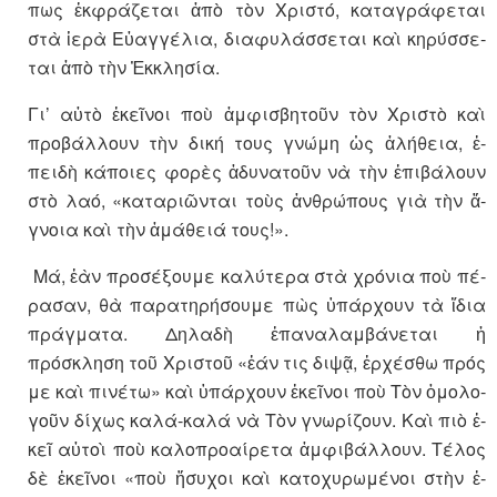
πως ἐκ­φρά­ζε­ται ἀπὸ τὸν Χρι­στό, κα­τα­γρά­φε­ται
στὰ ἱ­ερὰ Εὐ­αγ­γέ­λια, δι­α­φυ­λάσ­σε­ται καὶ κη­ρύσ­σε­
ται ἀπὸ τὴν Ἐκ­κλη­σία.
Γι’ αὐτὸ ἐ­κεῖ­νοι ποὺ ἀμ­φι­σβη­τοῦν τὸν Χρι­στὸ καὶ
προ­βάλ­λουν τὴν δική τους γνώμη ὡς ἀ­λή­θεια, ἐ­
πειδὴ κά­ποιες φο­ρὲς ἀ­δυ­να­τοῦν νὰ τὴν ἐ­πι­βά­λουν
στὸ λαό, «κα­τα­ρι­ῶν­ται τοὺς ἀν­θρώ­πους γιὰ τὴν ἄ­
γνοια καὶ τὴν ἀ­μά­θειά τους!».
Μά, ἐὰν προ­σέ­ξουμε κα­λύ­τερα στὰ χρό­νια ποὺ πέ­
ρα­σαν, θὰ πα­ρα­τη­ρή­σουμε πὼς ὑ­πάρ­χουν τὰ ἴ­δια
πρά­γματα. Δη­λαδὴ ἐ­παναλαμ­βά­νε­ται ἡ
πρόσκληση τοῦ Χρι­στοῦ «ἐάν τις διψᾷ, ἐρ­χέ­σθω πρός
με καὶ πι­νέτω» καὶ ὑ­πάρ­χουν ἐ­κεῖ­νοι ποὺ Τὸν ὁ­μο­λο­
γοῦν δί­χως καλά-καλά νὰ Τὸν γνω­ρί­ζουν. Καὶ πιὸ ἐ­
κεῖ αὐ­τοὶ ποὺ κα­λο­προ­αί­ρετα ἀμ­φι­βάλ­λουν. Τέ­λος
δὲ ἐ­κεῖ­νοι «ποὺ ἥ­συ­χοι καὶ κα­το­χυ­ρω­μέ­νοι στὴν ἐ­