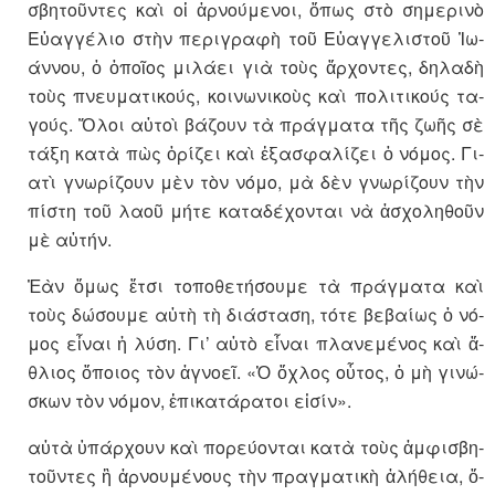
σβη­τοῦν­τες καὶ οἱ ἀρνού­με­νοι, ὅ­πως στὸ ση­με­ρινὸ
Εὐ­αγ­γέ­λιο στὴν πε­ρι­γραφὴ τοῦ Εὐ­αγ­γε­λι­στοῦ Ἰ­ω­
άν­νου, ὁ ὁ­ποῖος μι­λάει γιὰ τοὺς ἄρ­χον­τες, δη­λαδὴ
τοὺς πνευ­μα­τι­κούς, κοι­νω­νι­κοὺς καὶ πο­λι­τι­κούς τα­
γούς. Ὅ­λοι αὐ­τοὶ βά­ζουν τὰ πρά­γματα τῆς ζωῆς σὲ
τάξη κατὰ πὼς ὁ­ρί­ζει καὶ ἐ­ξα­σφα­λί­ζει ὁ νό­μος. Γι­
ατὶ γνω­ρί­ζουν μὲν τὸν νόμο, μὰ δὲν γνω­ρί­ζουν τὴν
πί­στη τοῦ λαοῦ μήτε κα­τα­δέ­χον­ται νὰ ἀ­σχο­λη­θοῦν
μὲ αὐ­τήν.
Ἐὰν ὅ­μως ἔτσι το­πο­θε­τή­σουμε τὰ πρά­γματα καὶ
τοὺς δώ­σουμε αὐτὴ τὴ δι­ά­σταση, τότε βε­βαίως ὁ νό­
μος εἶ­ναι ἡ λύση. Γι’ αὐτὸ εἶ­ναι πλα­νε­μέ­νος καὶ ἄ­
θλιος ὅ­ποιος τὸν ἀ­γνοεῖ. «Ὁ ὄ­χλος οὗ­τος, ὁ μὴ γι­νώ­
σκων τὸν νό­μον, ἐπι­κα­τά­ρα­τοι εἰ­σίν».
αὐτὰ ὑ­πάρ­χουν καὶ πο­ρεύ­ον­ται κατὰ τοὺς ἀμ­φι­σβη­
τοῦν­τες ἢ ἀρνου­μέ­νους τὴν πρα­γμα­τικὴ ἀ­λή­θεια, ὅ­