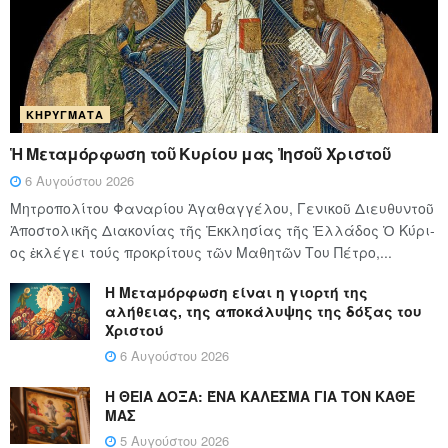
ΚΗΡΎΓΜΑΤΑ
Ἡ Μεταμόρφωση τοῦ Κυρίου μας Ἰησοῦ Χριστοῦ
6 Αυγούστου 2026
Μητροπολίτου Φαναρίου Ἀγαθαγγέλου, Γενικοῦ Διευθυντοῦ
Ἀποστολικῆς Διακονίας τῆς Ἐκκλησίας τῆς Ἑλλάδος Ὁ Κύ­ρι­
ος ἐκλέγει τούς προ­κρί­τους τῶν Μα­θη­τῶν Του Πέ­τρο,...
Η Μεταμόρφωση είναι η γιορτή της
αλήθειας, της αποκάλυψης της δόξας του
Χριστού
6 Αυγούστου 2026
Η ΘΕΙΑ ΔΟΞΑ: ΈΝΑ ΚΑΛΕΣΜΑ ΓΙΑ ΤΟΝ ΚΑΘΕ
ΜΑΣ
5 Αυγούστου 2026