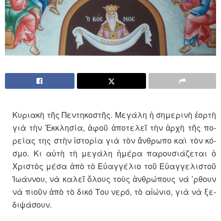
Κυ­ρι­ακὴ τῆς Πεν­τη­κο­στῆς. Με­γάλη ἡ ση­με­ρινὴ ἑ­ορτὴ
γιὰ τὴν Ἐκ­κλη­σία, ἀ­φοῦ ἀ­πο­τε­λεῖ τὴν ἀρχὴ τῆς πο­
ρείας της στὴν ἱ­στο­ρία γιὰ τὸν ἄν­θρωπο καὶ τὸν κό­
σμο. Κι αὐτὴ τὴ με­γάλη ἡ­μέρα πα­ρου­σι­ά­ζε­ται ὁ
Χρι­στὸς μέσα ἀπὸ τὸ Εὐ­αγ­γέ­λιο τοῦ Εὐ­αγ­γε­λι­στοῦ
Ἰ­ω­άν­νου, νὰ κα­λεῖ ὅ­λους τοὺς ἀν­θρώ­πους νά ’ρθουν
νὰ πι­οῦν ἀπὸ τὸ δικό Του νερό, τὸ αἰ­ώ­νιο, γιὰ νὰ ξε­
δι­ψά­σουν.