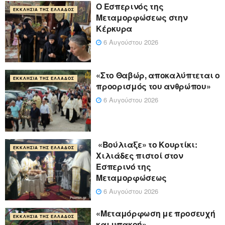
Ο Εσπερινός της
ΕΚΚΛΗΣΊΑ ΤΗΣ ΕΛΛΆΔΟΣ
Μεταμορφώσεως στην
Κέρκυρα
6 Αυγούστου 2026
«Στο Θαβώρ, αποκαλύπτεται ο
ΕΚΚΛΗΣΊΑ ΤΗΣ ΕΛΛΆΔΟΣ
προορισμός του ανθρώπου»
6 Αυγούστου 2026
«Βούλιαξε» το Κουρτίκι:
ΕΚΚΛΗΣΊΑ ΤΗΣ ΕΛΛΆΔΟΣ
Χιλιάδες πιστοί στον
Εσπερινό της
Μεταμορφώσεως
6 Αυγούστου 2026
«Μεταμόρφωση με προσευχή
ΕΚΚΛΗΣΊΑ ΤΗΣ ΕΛΛΆΔΟΣ
και υπακοή»