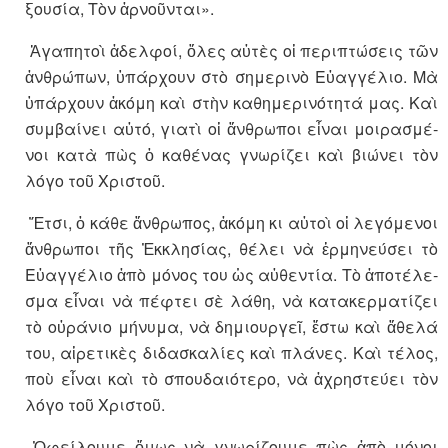
ξου­σία, Τὸν ἀρ­νοῦν­ται».
Ἀ­γα­πη­τοὶ ἀ­δελ­φοί, ὅ­λες αὐ­τὲς οἱ πε­ρι­πτώ­σεις τῶν
ἀν­θρώ­πων, ὑ­πάρ­χουν στὸ ση­με­ρινὸ Εὐ­αγ­γέ­λιο. Μὰ
ὑ­πάρ­χουν ἀ­κόμη καὶ στὴν κα­θη­με­ρι­νό­τητά μας. Καὶ
συμ­βαί­νει αὐτό, γι­ατὶ οἱ ἄν­θρω­ποι εἶ­ναι μοι­ρα­σμέ­
νοι κατὰ πὼς ὁ κα­θέ­νας γνω­ρί­ζει καὶ βι­ώ­νει τὸν
λόγο τοῦ Χρι­στοῦ.
Ἔτσι, ὁ κάθε ἄν­θρω­πος, ἀ­κόμη κι αὐ­τοὶ οἱ λε­γό­με­νοι
ἄν­θρω­ποι τῆς Ἐκ­κλη­σίας, θέ­λει νὰ ἑρ­μη­νεύ­σει τὸ
Εὐ­αγ­γέ­λιο ἀπὸ μό­νος του ὡς αὐ­θεν­τία. Τὸ ἀ­πο­τέ­λε­
σμα εἶ­ναι νὰ πέ­φτει σὲ λάθη, νὰ κα­τα­κερ­μα­τί­ζει
τὸ οὐ­ρά­νιο μήνυμα, νὰ δη­μι­ουρ­γεῖ, ἔ­στω καὶ ἄ­θελά
του, αἱ­ρε­τι­κὲς δι­δα­σκα­λίες καὶ πλάνες. Καὶ τέ­λος,
ποὺ εἶ­ναι καὶ τὸ σπου­δαι­ό­τερο, νὰ ἀ­χρη­στεύει τὸν
λόγο τοῦ Χρι­στοῦ.
Ὀ­φεί­λουμε ὅ­μως νὰ γνω­ρί­ζουμε πὼς ἀπὸ μό­νοι