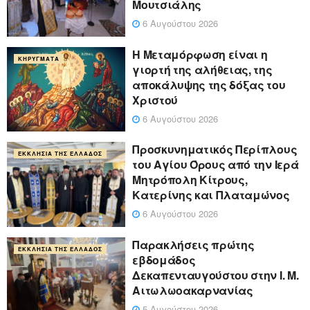
Μουτσιάλης
6 Αυγούστου 2026
Η Μεταμόρφωση είναι η
ΚΗΡΎΓΜΑΤΑ
γιορτή της αλήθειας, της
αποκάλυψης της δόξας του
Χριστού
6 Αυγούστου 2026
Προσκυνηματικός Περίπλους
ΕΚΚΛΗΣΊΑ ΤΗΣ ΕΛΛΆΔΟΣ
του Αγίου Όρους από την Ιερά
Μητρόπολη Κίτρους,
Κατερίνης και Πλαταμώνος
6 Αυγούστου 2026
Παρακλήσεις πρώτης
ΕΚΚΛΗΣΊΑ ΤΗΣ ΕΛΛΆΔΟΣ
εβδομάδος
Δεκαπενταυγούστου στην Ι. Μ.
Αιτωλωοακαρνανίας
5 Αυγούστου 2026