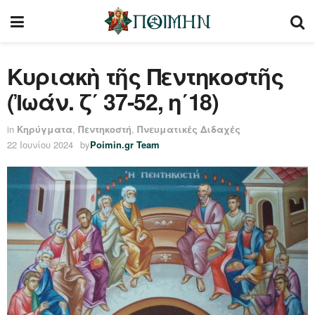
Κυ­ρι­ακὴ τῆς Πεν­τη­κο­στῆς
(Ἰ­ωάν. ζ΄ 37-52, η΄18)
in
Κηρύγματα
,
Πεντηκοστή
,
Πνευματικές Διδαχές
22 Ιουνίου 2024
by
Poimin.gr Team