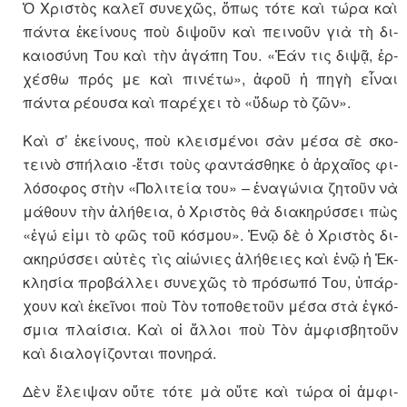
Ὁ Χρι­στὸς κα­λεῖ συ­νε­χῶς, ὅ­πως τότε καὶ τώρα καὶ
πάντα ἐ­κεί­νους ποὺ δι­ψοῦν καὶ πει­νοῦν γιὰ τὴ δι­
και­ο­σύνη Του καὶ τὴν ἀ­γάπη Του. «Ἐάν τις διψᾷ, ἐρ­
χέ­σθω πρός με καὶ πι­νέτω», ἀ­φοῦ ἡ πηγὴ εἶ­ναι
πάντα ρέ­ουσα καὶ παρέ­χει τὸ «ὕ­δωρ τὸ ζῶν».
Καὶ σ’ ἐ­κεί­νους, ποὺ κλει­σμέ­νοι σὰν μέσα σὲ σκο­
τεινὸ σπή­λαιο -ἔτσι τοὺς φαν­τά­σθηκε ὁ ἀρ­χαῖος φι­
λό­σο­φος στὴν «Πο­λι­τεία του» – ἐ­να­γώ­νια ζητοῦν νὰ
μά­θουν τὴν ἀ­λή­θεια, ὁ Χρι­στὸς θὰ δι­α­κη­ρύσ­σει πὼς
«ἐγώ εἰμι τὸ φῶς τοῦ κό­σμου». Ἐνῷ δὲ ὁ Χρι­στὸς δι­
α­κη­ρύσ­σει αὐ­τὲς τὶς αἰ­ώ­νιες ἀ­λή­θειες καὶ ἐνῷ ἡ Ἐκ­
κλη­σία προ­βάλ­λει συ­νε­χῶς τὸ πρό­σωπό Του, ὑ­πάρ­
χουν καὶ ἐκεῖ­νοι ποὺ Τὸν το­πο­θε­τοῦν μέσα στὰ ἐγ­κό­
σμια πλαί­σια. Καὶ οἱ ἄλ­λοι ποὺ Τὸν ἀμ­φι­σβη­τοῦν
καὶ δι­α­λο­γί­ζον­ται πο­νηρά.
Δὲν ἔ­λει­ψαν οὔτε τότε μὰ οὔτε καὶ τώρα οἱ ἀμ­φι­