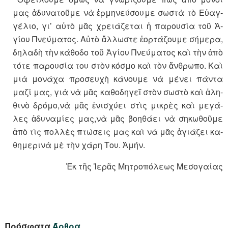
μας ἀ­δυ­να­τοῦμε νὰ ἑρμη­νεύ­σουμε σω­στὰ τὸ Εὐ­αγ­
γέ­λιο, γι’ αὐτὸ μᾶς χρει­ά­ζε­ται ἡ πα­ρου­σία τοῦ Ἁ­
γίου Πνεύ­μα­τος. Αὐτὸ ἄλ­λω­στε ἑ­ορ­τά­ζουμε σή­μερα,
δη­λαδὴ τὴν κά­θοδο τοῦ Ἁ­γίου Πνεύ­μα­τος καὶ τὴν ἀπὸ
τότε πα­ρου­σία του στὸν κό­σμο καὶ τὸν ἄν­θρωπο. Καὶ
μιὰ μο­νάχα προ­σευχὴ κά­νουμε νὰ μέ­νει πάντα
μαζί μας, γιὰ νὰ μᾶς κα­θο­δη­γεῖ στὸν σω­στὸ καὶ ἀ­λη­
θινὸ δρόμο,νὰ μᾶς ἐ­νι­σχύει στὶς μικρὲς καὶ με­γά­
λες ἀ­δυ­να­μίες μας,νὰ μᾶς βο­η­θάει νὰ ση­κω­θοῦμε
ἀπὸ τὶς πολ­λὲς πτώ­σεις μας καὶ νὰ μᾶς ἁ­γι­ά­ζει κα­
θη­με­ρινὰ μὲ τὴν χάρη Του. Ἀ­μήν.
Ἐκ τῆς Ἱερᾶς Μητροπόλεως Μεσογαίας
Πρόσφατα
Άρθρα