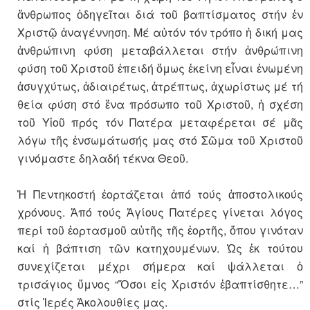
ἄνθρωπος ὁδηγεῖται διά τοῦ βαπτίσματος στήν ἐν
Χριστῷ ἀναγέννηση. Μέ αὐτόν τόν τρόπο ἡ δική μας
ἀνθρώπι­νη φύση μεταβάλλεται στήν ἀνθρώπινη
φύση τοῦ Χριστοῦ ἐπειδή ὅμως ἐκείνη εἶναι ἑνωμένη
ἀσυγχύτως, ἀδιαιρέτως, ἀτρέπτως, ἀχωρίστως μέ τή
θεία φύση στό ἕνα πρόσωπο τοῦ Χριστοῦ, ἡ σχέση
τοῦ Υἱοῦ πρός τόν Πατέρα μεταφέρεται σέ μᾶς
λόγω τῆς ἐνσωμάτωσής μας στό Σῶμα τοῦ Χριστοῦ
γινόμαστε δηλαδή τέκνα Θεοῦ.
Ἡ Πεντηκοστή ἑορτάζεται ἀπό τούς ἀποστολικούς
χρόνους. Ἀπό τούς Ἁγίους Πατέρες γίνεται λόγος
περί τοῦ ἑορτασμοῦ αὐτῆς τῆς ἑορτῆς, ὅπου γινόταν
καί ἡ βάπτιση τῶν κατηχουμένων. Ὡς ἐκ τούτου
συνεχίζεται μέχρι σήμερα καί ψάλλεται ὁ
τρισάγιος ὕμνος “Ὅσοι εἰς Χριστόν ἐβαπτίσθητε…”
στίς Ἱερές Ἀκολουθίες μας.