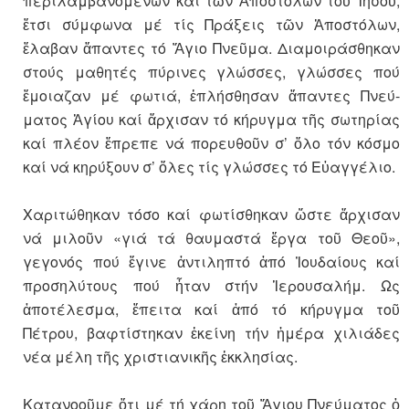
περιλαμβανομένων καί τῶν Ἀποστόλων τοῦ Ἰησοῦ,
ἔτσι σύμφωνα μέ τίς Πράξεις τῶν Ἀποστόλων,
ἔλαβαν ἅπαντες τό Ἅγιο Πνεῦμα. Διαμοιράσθηκαν
στούς μαθητές πύρινες γλώσσες, γλώσσες πού
ἔμοιαζαν μέ φωτιά, ἐπλήσθησαν ἅπαντες Πνεύ­
ματος Ἁγίου καί ἄρχισαν τό κήρυγμα τῆς σωτηρίας
καί πλέον ἔπρεπε νά πορευθοῦν σ’ ὅλο τόν κόσμο
καί νά κηρύξουν σ’ ὅλες τίς γλώσσες τό Εὐαγγέλιο.
Χαριτώθηκαν τόσο καί φωτίσθηκαν ὥστε ἄρχισαν
νά μιλοῦν «γιά τά θαυμαστά ἔργα τοῦ Θεοῦ»,
γεγονός πού ἔγινε ἀντιληπτό ἀπό Ἰουδαίους καί
προσηλύτους πού ἦταν στήν Ἱερουσαλήμ. Ως
ἀποτέλεσμα, ἔπειτα καί ἀπό τό κήρυγμα τοῦ
Πέτρου, βαφτίστηκαν ἐκείνη τήν ἡμέρα χιλιάδες
νέα μέλη τῆς χριστιανικῆς ἐκκλησίας.
Κατανοοῦμε ὅτι μέ τή χάρη τοῦ Ἅγιου Πνεύματος ὁ