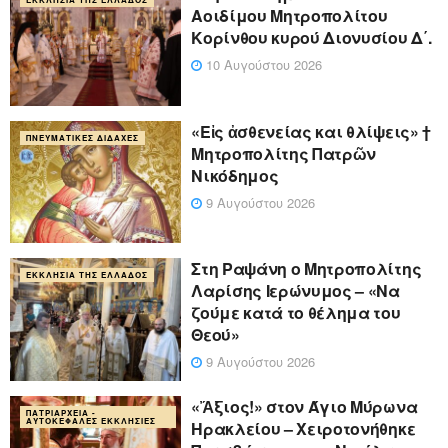
Αοιδίμου Μητροπολίτου
Κορίνθου κυρού Διονυσίου Δ΄.
10 Αυγούστου 2026
«Eἰς ἀσθενείας και θλίψεις» †
ΠΝΕΥΜΑΤΙΚΈΣ ΔΙΔΑΧΈΣ
Μητροπολίτης Πατρῶν
Νικόδημος
9 Αυγούστου 2026
Στη Ραψάνη ο Μητροπολίτης
ΕΚΚΛΗΣΊΑ ΤΗΣ ΕΛΛΆΔΟΣ
Λαρίσης Ιερώνυμος – «Να
ζούμε κατά το θέλημα του
Θεού»
9 Αυγούστου 2026
«Ἄξιος!» στον Άγιο Μύρωνα
ΠΑΤΡΙΑΡΧΕΊΑ -
ΑΥΤΟΚΈΦΑΛΕΣ ΕΚΚΛΗΣΊΕΣ
Ηρακλείου – Χειροτονήθηκε