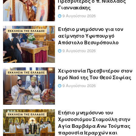
Πρεσβύτερος ο π. Νικόλαος
Γιαννακάκης
9 Αυγούστου 2026
Ετήσιο μνημόσυνο για τον
ΕΚΚΛΗΣΊΑ ΤΗΣ ΕΛΛΆΔΟΣ
αείμνηστο Υφυπουργό
Απόστολο Βεσυρόπουλο
9 Αυγούστου 2026
Χειροτονία Πρεσβυτέρου στον
ΕΚΚΛΗΣΊΑ ΤΗΣ ΕΛΛΆΔΟΣ
Ιερό Ναό της Του Θεού Σοφίας
9 Αυγούστου 2026
Ετήσιο μνημόσυνο του
ΕΚΚΛΗΣΊΑ ΤΗΣ ΕΛΛΆΔΟΣ
Χρυσοστόμου Σταμούλη στην
Αγία Βαρβάρα Άνω Τούμπας
παρουσία Ιεραρχών και