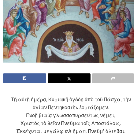
Τῇ αὐτῇ ἡμέρᾳ, Κυριακῇ ὀγδόῃ ἀπὸ τοῦ Πάσχα, τὴν
ἁγίαν Πεντηκοστὴν ἑορτάζομεν.
Πνοῇ βιαίᾳ γλωσσοπυρσεύτως νέμει,
Χριστὸς τὸ θεῖον Πνεῦμα τοῖς Ἀποστόλοις.
Ἐκκέχυται μεγάλῳ ἑνὶ ἤματι Πνεῦμ’ ἁλιεῦσι.