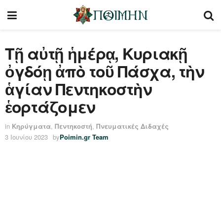
Τῇ αὐτῇ ἡμέρᾳ, Κυριακῇ
ὀγδόῃ ἀπὸ τοῦ Πάσχα, τὴν
ἁγίαν Πεντηκοστὴν
ἑορτάζομεν
in
Κηρύγματα
,
Πεντηκοστή
,
Πνευματικές Διδαχές
3 Ιουνίου 2023
by
Poimin.gr Team