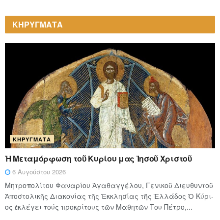
ΚΗΡΥΓΜΑΤΑ
ΚΗΡΎΓΜΑΤΑ
Ἡ Μεταμόρφωση τοῦ Κυρίου μας Ἰησοῦ Χριστοῦ
6 Αυγούστου 2026
Μητροπολίτου Φαναρίου Ἀγαθαγγέλου, Γενικοῦ Διευθυντοῦ
Ἀποστολικῆς Διακονίας τῆς Ἐκκλησίας τῆς Ἑλλάδος Ὁ Κύ­ρι­
ος ἐκλέγει τούς προ­κρί­τους τῶν Μα­θη­τῶν Του Πέ­τρο,...