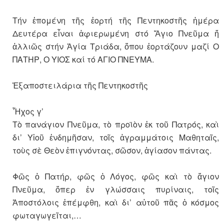
Τήν ἑπομένη τῆς ἑορτή τῆς Πεντηκοστῆς ἡμέρα
Δευτέρα εἶναι ἀφιερωμένη στό Ἅγιο Πνεῦμα ἤ
ἀλλιῶς στήν Ἁγία Τριάδα, ὅπου ἑορτάζουν μαζί Ο
ΠΑΤΗΡ, Ο ΥΙΟΣ καί τό ΑΓΙΟ ΠΝΕΥΜΑ.
Ἐξαποστειλάρια τῆς Πεντηκοστῆς
Ἦχος γ’
Τὸ πανάγιον Πνεῦμα, τὸ προϊὸν ἐκ τοῦ Πατρός, καὶ
δι’ Υἱοῦ ἐνδημῆσαν, τοῖς ἀγραμμάτοις Μαθηταῖς,
τοὺς σὲ Θεὸν ἐπιγνόντας, σῶσον, ἁγίασον πάντας.
Φῶς ὁ Πατήρ, φῶς ὁ Λόγος, φῶς καὶ τὸ ἅγιον
Πνεῦμα, ὅπερ ἐν γλώσσαις πυρίναις, τοῖς
Ἀποστόλοις ἐπέμφθη, καὶ δι’ αὐτοῦ πᾶς ὁ κόσμος
φωταγωγεῖται,…