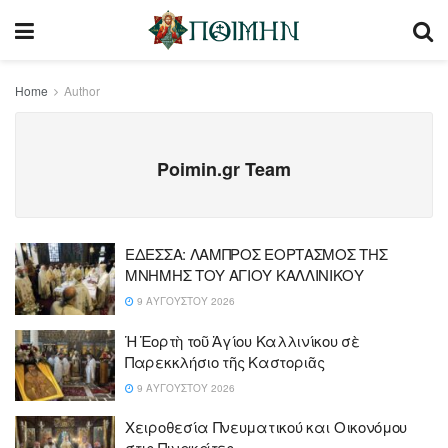
Home
Author
Poimin.gr Team
ΕΔΕΣΣΑ: ΛΑΜΠΡΟΣ ΕΟΡΤΑΣΜΟΣ ΤΗΣ
ΜΝΗΜΗΣ ΤΟΥ ΑΓΙΟΥ ΚΑΛΛΙΝΙΚΟΥ
9 ΑΥΓΟΎΣΤΟΥ 2026
Ἡ Ἑορτὴ τοῦ Ἁγίου Καλλινίκου σὲ
Παρεκκλήσιο τῆς Καστοριᾶς
9 ΑΥΓΟΎΣΤΟΥ 2026
Χειροθεσία Πνευματικού και Οικονόμου
στις Πινακάτες