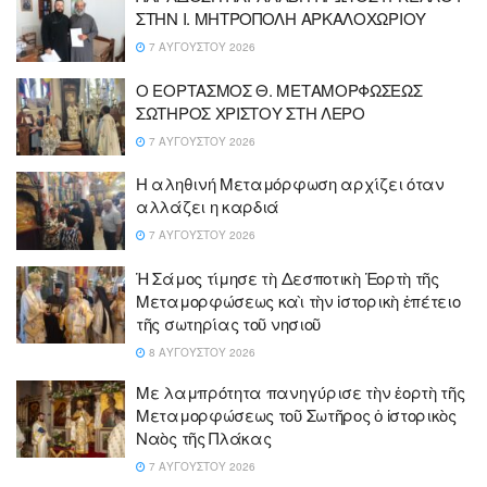
ΣΤΗΝ Ι. ΜΗΤΡΟΠΟΛΗ ΑΡΚΑΛΟΧΩΡΙΟΥ
7 ΑΥΓΟΎΣΤΟΥ 2026
Ο ΕΟΡΤΑΣΜΟΣ Θ. ΜΕΤΑΜΟΡΦΩΣΕΩΣ
ΣΩΤΗΡΟΣ ΧΡΙΣΤΟΥ ΣΤΗ ΛΕΡΟ
7 ΑΥΓΟΎΣΤΟΥ 2026
Η αληθινή Μεταμόρφωση αρχίζει όταν
αλλάζει η καρδιά
7 ΑΥΓΟΎΣΤΟΥ 2026
Ἡ Σάμος τίμησε τὴ Δεσποτικὴ Ἑορτὴ τῆς
Μεταμορφώσεως καὶ τὴν ἱστορικὴ ἐπέτειο
τῆς σωτηρίας τοῦ νησιοῦ
8 ΑΥΓΟΎΣΤΟΥ 2026
Με λαμπρότητα πανηγύρισε τὴν ἑορτὴ τῆς
Μεταμορφώσεως τοῦ Σωτῆρος ὁ ἱστορικὸς
Ναὸς τῆς Πλάκας
7 ΑΥΓΟΎΣΤΟΥ 2026