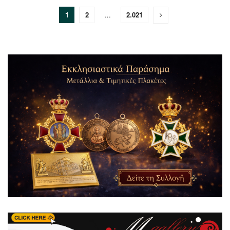
1
2
…
2.021