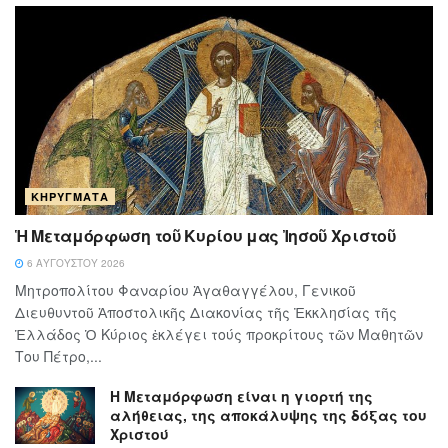
ΚΗΡΎΓΜΑΤΑ
Ἡ Μεταμόρφωση τοῦ Κυρίου μας Ἰησοῦ Χριστοῦ
6 ΑΥΓΟΎΣΤΟΥ 2026
Μητροπολίτου Φαναρίου Ἀγαθαγγέλου, Γενικοῦ
Διευθυντοῦ Ἀποστολικῆς Διακονίας τῆς Ἐκκλησίας τῆς
Ἑλλάδος Ὁ Κύ­ρι­ος ἐκλέγει τούς προ­κρί­τους τῶν Μα­θη­τῶν
Του Πέ­τρο,...
Η Μεταμόρφωση είναι η γιορτή της
αλήθειας, της αποκάλυψης της δόξας του
Χριστού