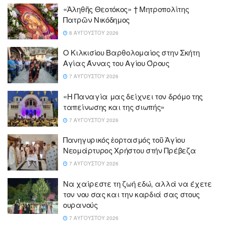
«Ἀληθῆς Θεοτόκος» † Μητροπολίτης
Πατρῶν Νικόδημος
8 ΑΥΓΟΎΣΤΟΥ 2026
Ο Κιλκισίου Βαρθολομαίος στην Σκήτη
Αγίας Άννας του Αγίου Όρους
7 ΑΥΓΟΎΣΤΟΥ 2026
«Η Παναγία μας δείχνει τον δρόμο της
ταπείνωσης και της σιωπής»
7 ΑΥΓΟΎΣΤΟΥ 2026
Πανηγυρικός ἑορτασμός τοῦ Ἁγίου
Νεομάρτυρος Χρήστου στήν Πρέβεζα
7 ΑΥΓΟΎΣΤΟΥ 2026
Να χαίρεστε τη ζωή εδώ, αλλά να έχετε
τον νου σας και την καρδιά σας στους
ουρανούς
7 ΑΥΓΟΎΣΤΟΥ 2026