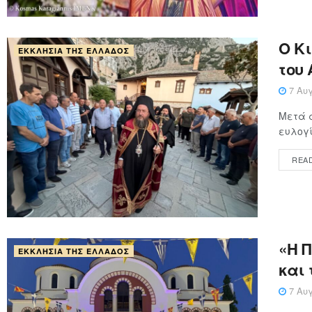
Ο Κ
ΕΚΚΛΗΣΊΑ ΤΗΣ ΕΛΛΆΔΟΣ
του
7 Αυγ
Μετά α
ευλογί
REA
«Η 
ΕΚΚΛΗΣΊΑ ΤΗΣ ΕΛΛΆΔΟΣ
και 
7 Αυγ