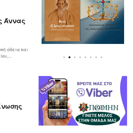
ς Άννας
ική άδεια και
ου,...
είνωσης