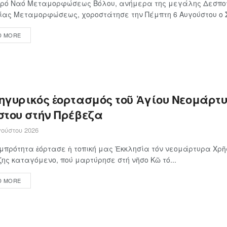
Ιερό Ναό Μεταμορφώσεως Βόλου, ανήμερα της μεγάλης Δεσποτ
ίας Μεταμορφώσεως, χοροστάτησε την Πέμπτη 6 Αυγούστου ο Σε
D MORE
ηγυρικός ἑορτασμός τοῦ Ἁγίου Νεομάρτ
στου στήν Πρέβεζα
ούστου 2026
πρότητα ἑόρτασε ἡ τοπική μας Ἐκκλησία τόν νεομάρτυρα Χρῆσ
ης καταγόμενο, πού μαρτύρησε στή νῆσο Κῶ τό...
D MORE