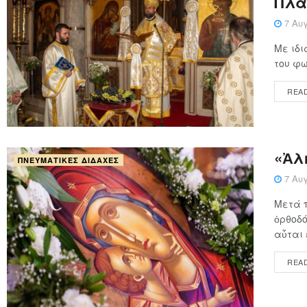
Πλά
7 Αυγ
Με ιδι
του φω
REA
«Ἀλ
ΠΝΕΥΜΑΤΙΚΈΣ ΔΙΔΑΧΈΣ
7 Αυγ
Μετά 
ὀρθοδό
αὗται ε
REA