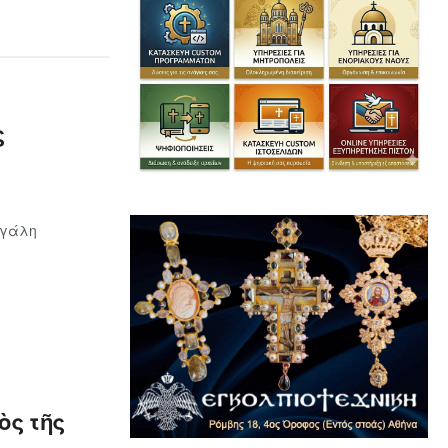
ς
εγάλη
ὸς τῆς