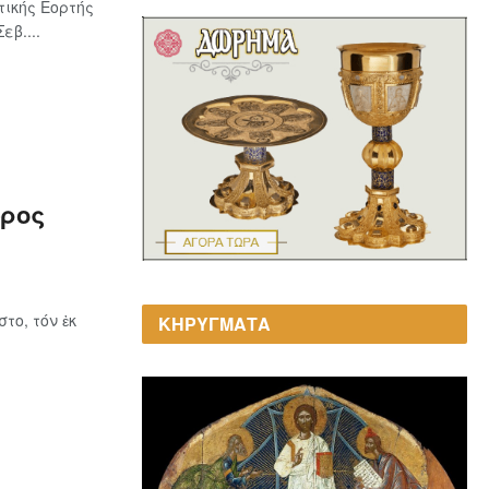
ικής Εορτής
β....
υρος
το, τόν ἐκ
ΚΗΡΥΓΜΑΤΑ