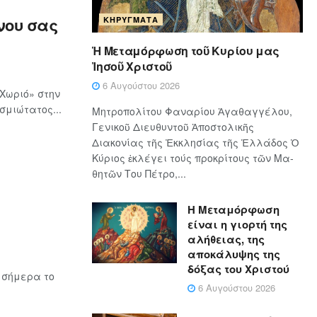
νου σας
ΚΗΡΎΓΜΑΤΑ
Ἡ Μεταμόρφωση τοῦ Κυρίου μας
Ἰησοῦ Χριστοῦ
6 Αυγούστου 2026
Χωριό» στην
σμιώτατος...
Μητροπολίτου Φαναρίου Ἀγαθαγγέλου,
Γενικοῦ Διευθυντοῦ Ἀποστολικῆς
Διακονίας τῆς Ἐκκλησίας τῆς Ἑλλάδος Ὁ
Κύ­ρι­ος ἐκλέγει τούς προ­κρί­τους τῶν Μα­
θη­τῶν Του Πέ­τρο,...
Η Μεταμόρφωση
είναι η γιορτή της
αλήθειας, της
αποκάλυψης της
δόξας του Χριστού
 σήμερα το
6 Αυγούστου 2026