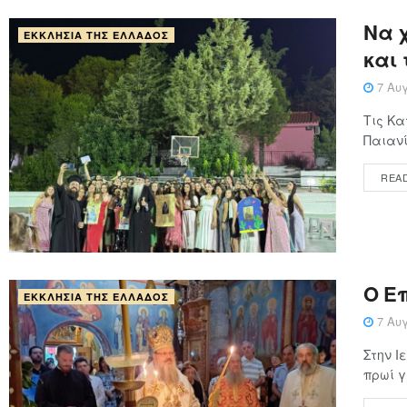
Να χ
ΕΚΚΛΗΣΊΑ ΤΗΣ ΕΛΛΆΔΟΣ
και
7 Αυγ
Τις Κα
Παιανί
REA
Ο Επ
ΕΚΚΛΗΣΊΑ ΤΗΣ ΕΛΛΆΔΟΣ
7 Αυγ
Στην Ι
πρωί γ