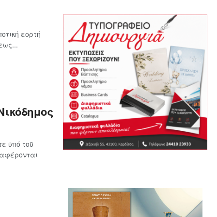
οτική εορτή
ως...
Νικόδημος
ε ὑπό τοῦ
ναφέρονται