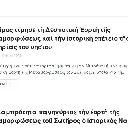
μος τίμησε τὴ Δεσποτικὴ Ἑορτὴ τῆς
μορφώσεως καὶ τὴν ἱστορικὴ ἐπέτειο τῆ
ηρίας τοῦ νησιοῦ
ούστου 2026
αίτερη λαμπρότητα ἑορτάσθηκε στὴν Ἱερὰ Μητρόπολή μας ἡ μ
ικὴ Ἑορτὴ τῆς Μεταμορφώσεως τοῦ Σωτῆρος, ἡ ὁποία γιὰ τὴ...
D MORE
λαμπρότητα πανηγύρισε τὴν ἑορτὴ τῆς
αμορφώσεως τοῦ Σωτῆρος ὁ ἱστορικὸς Να