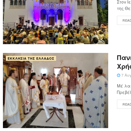
Στον 
της Θε
REA
Παν
ΕΚΚΛΗΣΊΑ ΤΗΣ ΕΛΛΆΔΟΣ
Χρή
7 Αυγ
Μέ λαμ
Πρεβέζ
REA