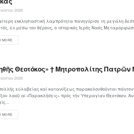
κας
ούστου 2026
αίτερη εκκλησιαστική λαμπρότητα πανηγύρισε τη μεγάλη δεσπ
τός, εν μέσω του θέρους, ο ιστορικός Ιερός Ναός Μεταμορφώσε
D MORE
ηθῆς Θεοτόκος» † Μητροπολίτης Πατρῶν 
ούστου 2026
πολλῆς εὐλαβείας καί κατανύξεως παρακολουθοῦνται πάντοντ
ξου λαοῦ αἱ «Παρακλήσεις» πρός τήν Ὑπεραγίαν Θεοτόκον. Ἀ
ἰς...
D MORE