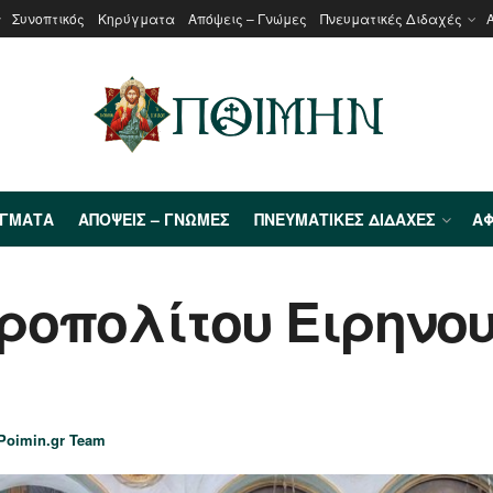
Συνοπτικός
Κηρύγματα
Απόψεις – Γνώμες
Πνευματικές Διδαχές
ΎΓΜΑΤΑ
ΑΠΌΨΕΙΣ – ΓΝΏΜΕΣ
ΠΝΕΥΜΑΤΙΚΈΣ ΔΙΔΑΧΈΣ
ΑΦ
ροπολίτου Ειρηνο
Poimin.gr Team