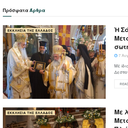
Πρόσφατα
Άρθρα
Ἡ Σά
ΕΚΚΛΗΣΊΑ ΤΗΣ ΕΛΛΆΔΟΣ
Μετα
σωτ
7 Αυγ
Μὲ ἰδι
Δεσποτ
REA
Με 
ΕΚΚΛΗΣΊΑ ΤΗΣ ΕΛΛΆΔΟΣ
Μετ