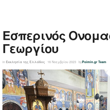
Εσπερινός Ονομα
Γεωργίου
in
Εκκλησία της Ελλάδος
16 Νοεμβρίου 2023
by
Poimin.gr Team