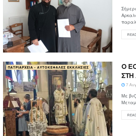
Σήμερα
Αρκαλο
παραλα
REA
Ο Ε
ΠΑΤΡΙΑΡΧΕΊΑ - ΑΥΤΟΚΈΦΑΛΕΣ ΕΚΚΛΗΣΊΕΣ
ΣΤΗ
7 Αυγ
Με βυζ
Μεταμο
REA