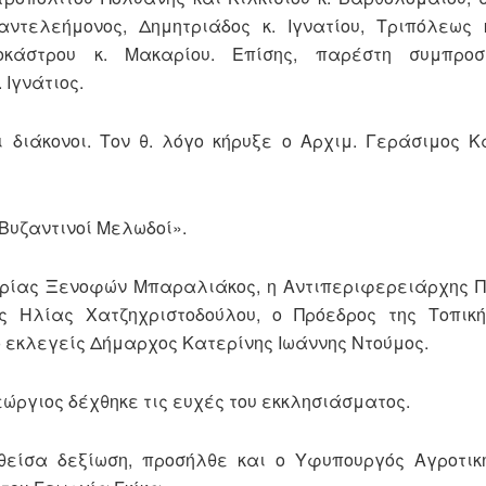
ντελεήμονος, Δημητριάδος κ. Ιγνατίου, Τριπόλεως κ
οκάστρου κ. Μακαρίου. Επίσης, παρέστη συμπρο
Ιγνάτιος.
ι διάκονοι. Τον θ. λόγο κήρυξε ο Αρχιμ. Γεράσιμος 
Βυζαντινοί Μελωδοί».
ερίας Ξενοφών Μπαραλιάκος, η Αντιπεριφερειάρχης Π
ς Ηλίας Χατζηχριστοδούλου, ο Πρόεδρος της Τοπική
 εκλεγείς Δήμαρχος Κατερίνης Ιωάννης Ντούμος.
εώργιος δέχθηκε τις ευχές του εκκλησιάσματος.
θείσα δεξίωση, προσήλθε και ο Υφυπουργός Αγροτικ