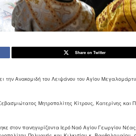
Share on Twitter
ει την Ανακομιδή του Λειψάνου του Αγίου Μεγαλομάρτ
 Σεβασμιώτατος Μητροπολίτης Κίτρους, Κατερίνης και 
ηκε στον πανηγυρίζοντα Ιερό Ναό Αγίου Γεωργίου Νέα
τροπολίτου Πολυανής και Κιλκισίου κ. Βαρθολομαίου,