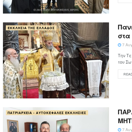
Παν
ΕΚΚΛΗΣΊΑ ΤΗΣ ΕΛΛΆΔΟΣ
στα
7 Αυγ
Την Τε
του Σω
REA
ΠΑΡ
ΠΑΤΡΙΑΡΧΕΊΑ - ΑΥΤΟΚΈΦΑΛΕΣ ΕΚΚΛΗΣΊΕΣ
ΜΗΤ
7 Αυγ