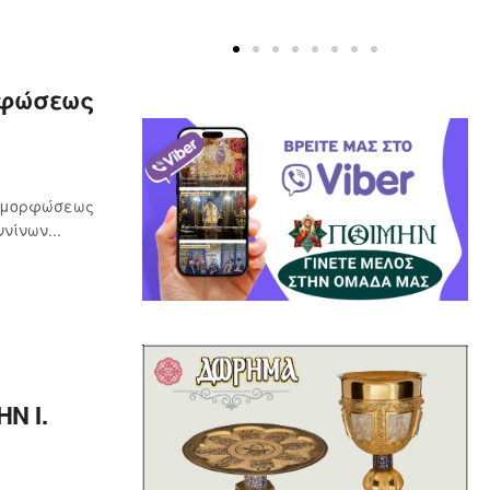
ρφώσεως
ταμορφώσεως
νίνων...
Ν Ι.