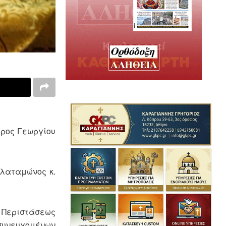
υρος Γεωργίου
Πλαταμώνος κ.
ς Περιστάσεως
 συνευχομένων