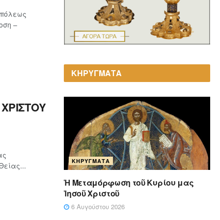
οπόλεως
οση –
ΚΗΡΥΓΜΑΤΑ
ΧΡΙΣΤΟΥ
ας
ΚΗΡΎΓΜΑΤΑ
είας...
Ἡ Μεταμόρφωση τοῦ Κυρίου μας
Ἰησοῦ Χριστοῦ
6 Αυγούστου 2026