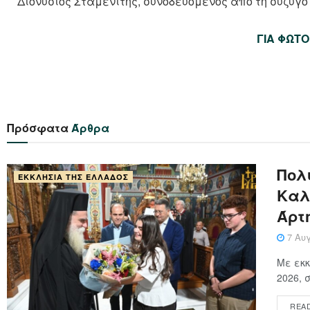
Διονύσιος Σταμενίτης, συνοδευόμενος από τη σύζυγό
ΓΙΑ ΦΩΤΟ
Πρόσφατα
Άρθρα
Πολ
ΕΚΚΛΗΣΊΑ ΤΗΣ ΕΛΛΆΔΟΣ
Καλ
Άρτ
7 Αυγ
Με εκκ
2026, 
REA