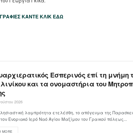
 του Γεωργία Γκίκα.
ΓΡΑΦΙΕΣ ΚΑΝΤΕ ΚΛΙΚ ΕΔΩ
υαρχιερατικός Εσπερινός επί τη μνήμη 
λινίκου και τα ονομαστήρια του Μητροπ
ης
ούστου 2026
λησιαστική λαμπρότητα ετελέσθη, το απόγευμα της Παρασκευ
στον Ενοριακό Ιερό Ναό Αγίου Μαξίμου του Γραικού πόλεως...
D MORE