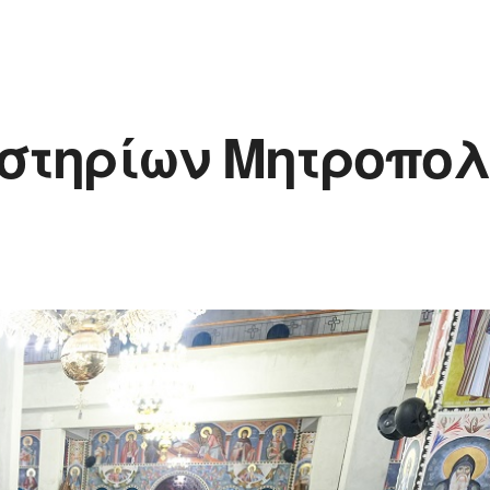
στηρίων Μητροπολί