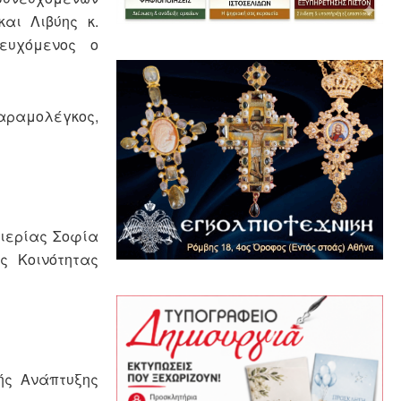
αι Λιβύης κ.
σευχόμενος ο
Καραμολέγκος,
ιερίας Σοφία
ς Κοινότητας
ής Ανάπτυξης