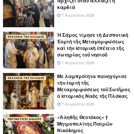
αρχίζει όταν αλλάζει η
καρδιά
7 Αυγούστου 2026
Ἡ Σάμος τίμησε τὴ Δεσποτικὴ
ΕΚΚΛΗΣΊΑ ΤΗΣ ΕΛΛΆΔΟΣ
Ἑορτὴ τῆς Μεταμορφώσεως
καὶ τὴν ἱστορικὴ ἐπέτειο τῆς
σωτηρίας τοῦ νησιοῦ
7 Αυγούστου 2026
Με λαμπρότητα πανηγύρισε
ΕΚΚΛΗΣΊΑ ΤΗΣ ΕΛΛΆΔΟΣ
τὴν ἑορτὴ τῆς
Μεταμορφώσεως τοῦ Σωτῆρος
ὁ ἱστορικὸς Ναὸς τῆς Πλάκας
7 Αυγούστου 2026
«Ἀληθῆς Θεοτόκος» †
ΠΝΕΥΜΑΤΙΚΈΣ ΔΙΔΑΧΈΣ
Μητροπολίτης Πατρῶν
Νικόδημος