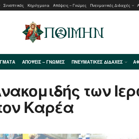
Συνοπτικός
Κηρύγματα
Απόψεις – Γνώμες
Πνευματικές Διδαχές
ΎΓΜΑΤΑ
ΑΠΌΨΕΙΣ – ΓΝΏΜΕΣ
ΠΝΕΥΜΑΤΙΚΈΣ ΔΙΔΑΧΈΣ
ΑΦ
Ανακομιδής των Ιε
τον Καρέα