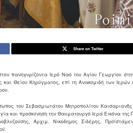
Share on Twitter
στον πανηγυρίζοντα Ιερό Ναό του Αγίου Γεωργίου στη
ς και Θείου Κηρύγματος, επί τη Ανακομιδή των Ιερών
ρου.
όσωπος του Σεβασμιωτάτου Μητροπολίτου Καισαριανῆς 
ογία και προσκύνηση την Θαυματουργό Ιερά Εικόνα της
βλυζούσης, Αρχιμ. Νικοδημος Σιδέρης, Προϊστάμεν
ού.