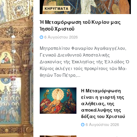
ΚΗΡΎΓΜΑΤΑ
Ἡ Μεταμόρφωση τοῦ Κυρίου μας
Ἰησοῦ Χριστοῦ
6 Αυγούστου 2026
Μητροπολίτου Φαναρίου Ἀγαθαγγέλου,
Γενικοῦ Διευθυντοῦ Ἀποστολικῆς
Διακονίας τῆς Ἐκκλησίας τῆς Ἑλλάδος Ὁ
Κύ­ρι­ος ἐκλέγει τούς προ­κρί­τους τῶν Μα­
θη­τῶν Του Πέ­τρο,...
Η Μεταμόρφωση
είναι η γιορτή της
αλήθειας, της
αποκάλυψης της
δόξας του Χριστού
6 Αυγούστου 2026