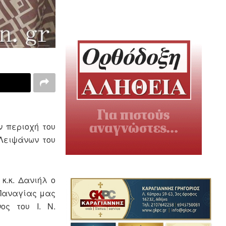
ν περιοχή του
 Λειψάνων του
κ.κ. Δανιήλ o
 Παναγίας μας
ος του Ι. Ν.