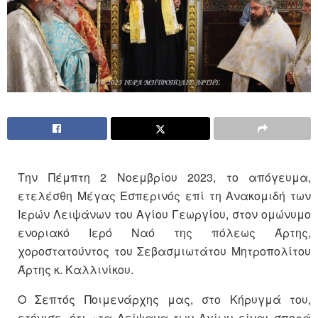
Την Πέμπτη 2 Νοεμβρίου 2023, το απόγευμα,
ετελέσθη Μέγας Εσπερινός επί τη Ανακομιδή των
Ιερών Λειψάνων του Αγίου Γεωργίου, στον ομώνυμο
ενοριακό Ιερό Ναό της πόλεως Άρτης,
χοροστατούντος του Σεβασμιωτάτου Μητροπολίτου
Άρτης κ. Καλλινίκου.
Ο Σεπτός Ποιμενάρχης μας, στο Κήρυγμά του,
ετόνισε, ότι «τα Λείψανα των Αγίων είναι σπορά