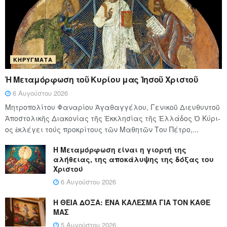
ΚΗΡΎΓΜΑΤΑ
Ἡ Μεταμόρφωση τοῦ Κυρίου μας Ἰησοῦ Χριστοῦ
6 Αυγούστου 2026
Μητροπολίτου Φαναρίου Ἀγαθαγγέλου, Γενικοῦ Διευθυντοῦ
Ἀποστολικῆς Διακονίας τῆς Ἐκκλησίας τῆς Ἑλλάδος Ὁ Κύ­ρι­
ος ἐκλέγει τούς προ­κρί­τους τῶν Μα­θη­τῶν Του Πέ­τρο,...
Η Μεταμόρφωση είναι η γιορτή της
αλήθειας, της αποκάλυψης της δόξας του
Χριστού
6 Αυγούστου 2026
Η ΘΕΙΑ ΔΟΞΑ: ΈΝΑ ΚΑΛΕΣΜΑ ΓΙΑ ΤΟΝ ΚΑΘΕ
ΜΑΣ
5 Αυγούστου 2026