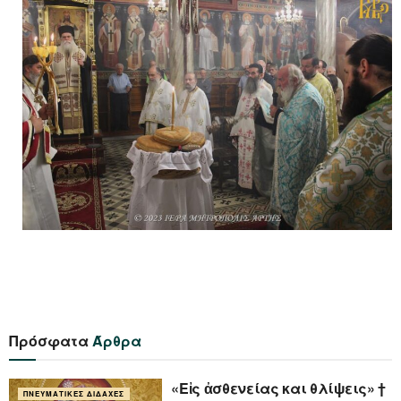
Πρόσφατα
Άρθρα
«Eἰς ἀσθενείας και θλίψεις» †
ΠΝΕΥΜΑΤΙΚΈΣ ΔΙΔΑΧΈΣ