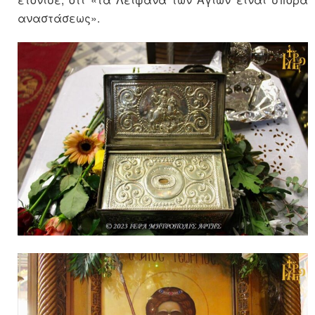
αναστάσεως».