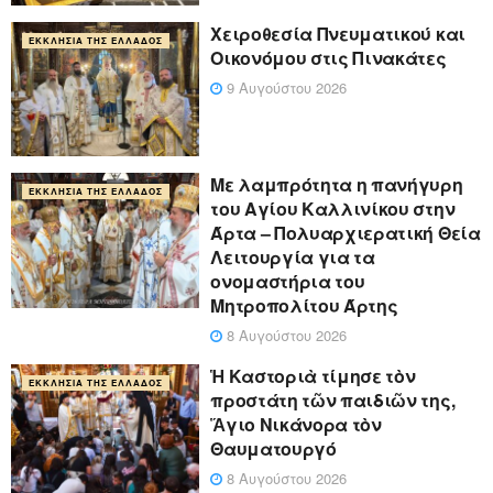
Χειροθεσία Πνευματικού και
ΕΚΚΛΗΣΊΑ ΤΗΣ ΕΛΛΆΔΟΣ
Οικονόμου στις Πινακάτες
9 Αυγούστου 2026
Με λαμπρότητα η πανήγυρη
ΕΚΚΛΗΣΊΑ ΤΗΣ ΕΛΛΆΔΟΣ
του Αγίου Καλλινίκου στην
Άρτα – Πολυαρχιερατική Θεία
Λειτουργία για τα
ονομαστήρια του
Μητροπολίτου Άρτης
8 Αυγούστου 2026
Ἡ Καστοριὰ τίμησε τὸν
ΕΚΚΛΗΣΊΑ ΤΗΣ ΕΛΛΆΔΟΣ
προστάτη τῶν παιδιῶν της,
Ἅγιο Νικάνορα τὸν
Θαυματουργό
8 Αυγούστου 2026