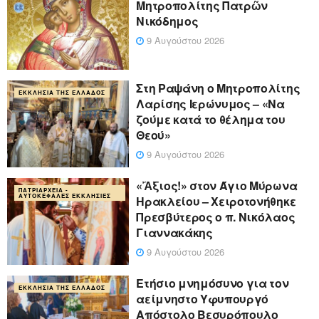
Μητροπολίτης Πατρῶν
Νικόδημος
9 Αυγούστου 2026
Στη Ραψάνη ο Μητροπολίτης
ΕΚΚΛΗΣΊΑ ΤΗΣ ΕΛΛΆΔΟΣ
Λαρίσης Ιερώνυμος – «Να
ζούμε κατά το θέλημα του
Θεού»
9 Αυγούστου 2026
«Ἄξιος!» στον Άγιο Μύρωνα
ΠΑΤΡΙΑΡΧΕΊΑ -
ΑΥΤΟΚΈΦΑΛΕΣ ΕΚΚΛΗΣΊΕΣ
Ηρακλείου – Χειροτονήθηκε
Πρεσβύτερος ο π. Νικόλαος
Γιαννακάκης
9 Αυγούστου 2026
Ετήσιο μνημόσυνο για τον
ΕΚΚΛΗΣΊΑ ΤΗΣ ΕΛΛΆΔΟΣ
αείμνηστο Υφυπουργό
Απόστολο Βεσυρόπουλο