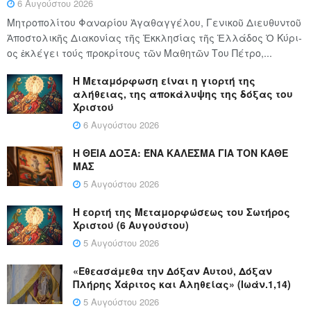
6 Αυγούστου 2026
Μητροπολίτου Φαναρίου Ἀγαθαγγέλου, Γενικοῦ Διευθυντοῦ
Ἀποστολικῆς Διακονίας τῆς Ἐκκλησίας τῆς Ἑλλάδος Ὁ Κύ­ρι­
ος ἐκλέγει τούς προ­κρί­τους τῶν Μα­θη­τῶν Του Πέ­τρο,...
Η Μεταμόρφωση είναι η γιορτή της
αλήθειας, της αποκάλυψης της δόξας του
Χριστού
6 Αυγούστου 2026
Η ΘΕΙΑ ΔΟΞΑ: ΈΝΑ ΚΑΛΕΣΜΑ ΓΙΑ ΤΟΝ ΚΑΘΕ
ΜΑΣ
5 Αυγούστου 2026
Η εορτή της Μεταμορφώσεως του Σωτήρος
Χριστού (6 Αυγούστου)
5 Αυγούστου 2026
«Εθεασάμεθα την Δόξαν Αυτού, Δόξαν
Πλήρης Χάριτος και Αληθείας» (Ιωάν.1,14)
5 Αυγούστου 2026