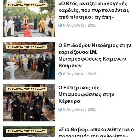
«Ο Θεός αναζητά φλογερές
ΕΚΚΛΗΣΊΑ ΤΗΣ ΕΛΛΆΔΟΣ
καρδιές, που πυρπολούνται,
από πίστη και αγάπη»
6 Αυγούστου 2026
Ο Επιδαύρου Νικόδημος στην
ΕΚΚΛΗΣΊΑ ΤΗΣ ΕΛΛΆΔΟΣ
εορτάζουσα Ι.Μ.
Μεταμορφώσεως Καμένων
Βούρλων
6 Αυγούστου 2026
Ο Εσπερινός της
ΕΚΚΛΗΣΊΑ ΤΗΣ ΕΛΛΆΔΟΣ
Μεταμορφώσεως στην
Κέρκυρα
6 Αυγούστου 2026
«Στο Θαβώρ, αποκαλύπτεται ο
ΕΚΚΛΗΣΊΑ ΤΗΣ ΕΛΛΆΔΟΣ
προορισμός του ανθρώπου»