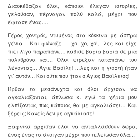
Διασκέδαζαν όλοι, κάποιοι έλεγαν ιστορίες,
γελούσαν, πέρναγαν πολύ καλά, μέχρι που
έφτασε ένας….
Γέρος χοντρός, ντυμένος στα κόκκινα με άσπρα
γένια… Και φώναζε… χο, χο, χο!, λες και είχε
πιει λίγο παραπάνω… κάθισε βαριά βαριά σε μια
πολυθρόνα και… Όλοι έτρεξαν καταπάνω του
λέγοντας… Άγιε Βασίλη! …λες και η γιορτή ήταν
γι’ αυτόν… Και ούτε που ήταν ο Άγιος Βασίλειος!
Ήρθαν τα μεσάνυχτα και όλοι άρχισαν να
αγκαλιάζονται, άπλωσα κι εγώ τα χέρια μου
ελπίζοντας πως κάποιος θα με αγκαλιάσει… Και
ξέρεις; Κανείς δεν με αγκάλιασε!
Ξαφνικά άρχισαν όλοι να ανταλλάσσουν δώρα,
ένας ένας τα άνοιγαν μέχρι που τελείωσαν όλα…