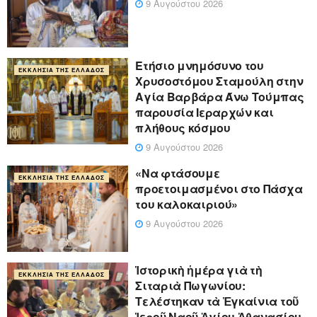
9 Αυγούστου 2026
Ετήσιο μνημόσυνο του
ΕΚΚΛΗΣΊΑ ΤΗΣ ΕΛΛΆΔΟΣ
Χρυσοστόμου Σταμούλη στην
Αγία Βαρβάρα Άνω Τούμπας
παρουσία Ιεραρχών και
πλήθους κόσμου
9 Αυγούστου 2026
«Να φτάσουμε
ΕΚΚΛΗΣΊΑ ΤΗΣ ΕΛΛΆΔΟΣ
προετοιμασμένοι στο Πάσχα
του καλοκαιριού»
9 Αυγούστου 2026
Ἱστορικὴ ἡμέρα γιὰ τὴ
ΕΚΚΛΗΣΊΑ ΤΗΣ ΕΛΛΆΔΟΣ
Σιταριὰ Πωγωνίου:
Τελέστηκαν τὰ Ἐγκαίνια τοῦ
Ἱεροῦ Ναοῦ Ἁγίου Ἀθανασίου