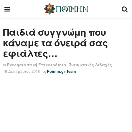
Παιδιά συγγνώμη που
κάναμε τα όνειρά σας
εφιάλτες…
in
Εκκλησιαστική Επικαιρότητα
,
Πνευματικές Διδαχές
19 Δεκεμβρίου 2018
by
Poimin.gr Team