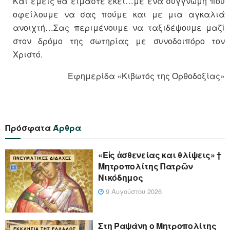
Και εμείς θα είμαστε εκεί…με ένα συγγνώμη που
οφείλουμε να σας πούμε και με μια αγκαλιά
ανοιχτή…Σας περιμένουμε να ταξιδέψουμε μαζί
στον δρόμο της σωτηρίας με συνοδοιπόρο τον
Χριστό.
Εφημερίδα «Κιβωτός της Ορθοδοξίας»
Πρόσφατα
Άρθρα
«Eἰς ἀσθενείας και θλίψεις» †
ΠΝΕΥΜΑΤΙΚΈΣ ΔΙΔΑΧΈΣ
Μητροπολίτης Πατρῶν
Νικόδημος
9 Αυγούστου 2026
Στη Ραψάνη ο Μητροπολίτης
ΕΚΚΛΗΣΊΑ ΤΗΣ ΕΛΛΆΔΟΣ