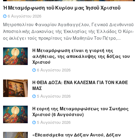
Ἡ Μεταμόρφωση τοῦ Κυρίου μας Ἰησοῦ Χριστοῦ
6 Αυγούστου 2026
Μητροπολίτου Φαναρίου Ἀγαθαγγέλου, Γενικοῦ Διευθυντοῦ
Ἀποστολικῆς Διακονίας τῆς Ἐκκλησίας τῆς Ἑλλάδος Ὁ Κύ­ρι­
ος ἐκλέγει τούς προ­κρί­τους τῶν Μα­θη­τῶν Του Πέ­τρο,...
Η Μεταμόρφωση είναι η γιορτή της
αλήθειας, της αποκάλυψης της δόξας του
Χριστού
6 Αυγούστου 2026
Η ΘΕΙΑ ΔΟΞΑ: ΈΝΑ ΚΑΛΕΣΜΑ ΓΙΑ ΤΟΝ ΚΑΘΕ
ΜΑΣ
5 Αυγούστου 2026
Η εορτή της Μεταμορφώσεως του Σωτήρος
Χριστού (6 Αυγούστου)
5 Αυγούστου 2026
«Εθεασάμεθα την Δόξαν Αυτού, Δόξαν