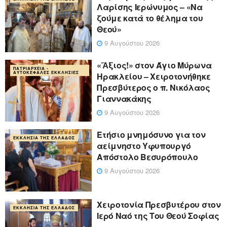
Λαρίσης Ιερώνυμος – «Να
ζούμε κατά το θέλημα του
Θεού»
9 Αυγούστου 2026
«Ἄξιος!» στον Άγιο Μύρωνα
ΠΑΤΡΙΑΡΧΕΊΑ -
ΑΥΤΟΚΈΦΑΛΕΣ ΕΚΚΛΗΣΊΕΣ
Ηρακλείου – Χειροτονήθηκε
Πρεσβύτερος ο π. Νικόλαος
Γιαννακάκης
9 Αυγούστου 2026
Ετήσιο μνημόσυνο για τον
ΕΚΚΛΗΣΊΑ ΤΗΣ ΕΛΛΆΔΟΣ
αείμνηστο Υφυπουργό
Απόστολο Βεσυρόπουλο
9 Αυγούστου 2026
Χειροτονία Πρεσβυτέρου στον
ΕΚΚΛΗΣΊΑ ΤΗΣ ΕΛΛΆΔΟΣ
Ιερό Ναό της Του Θεού Σοφίας