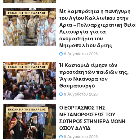
Με λαμπρότητα η πανήγυρη
ΕΚΚΛΗΣΊΑ ΤΗΣ ΕΛΛΆΔΟΣ
του Αγίου Καλλινίκου στην
Άρτα – Πολυαρχιερατική Θεία
Λειτουργία για τα
ονομαστήρια του
Μητροπολίτου Άρτης
8 Αυγούστου 2026
Ἡ Καστοριὰ τίμησε τὸν
ΕΚΚΛΗΣΊΑ ΤΗΣ ΕΛΛΆΔΟΣ
προστάτη τῶν παιδιῶν της,
Ἅγιο Νικάνορα τὸν
Θαυματουργό
8 Αυγούστου 2026
Ο ΕΟΡΤΑΣΜΟΣ ΤΗΣ
ΕΚΚΛΗΣΊΑ ΤΗΣ ΕΛΛΆΔΟΣ
ΜΕΤΑΜΟΡΦΩΣΕΩΣ ΤΟΥ
ΣΩΤΗΡΟΣ ΣΤΗΝ ΙΕΡΑ ΜΟΝΗ
ΟΣΙΟΥ ΔΑΥΪΔ
8 Αυγούστου 2026