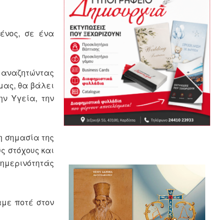
ξένος, σε ένα
, αναζητώντας
μας, θα βάλει
ην Υγεία, την
η σημασία της
ύς στόχους και
θημερινότητάς
αμε ποτέ στον