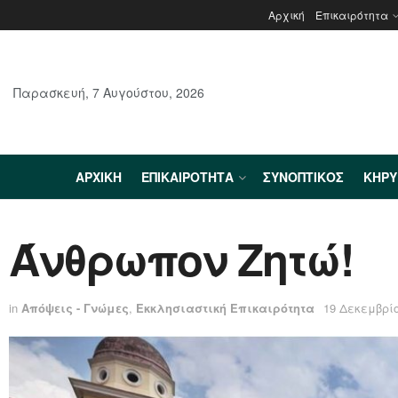
Αρχική
Επικαιρότητα
Παρασκευή, 7 Αυγούστου, 2026
ΑΡΧΙΚΉ
ΕΠΙΚΑΙΡΌΤΗΤΑ
ΣΥΝΟΠΤΙΚΌΣ
ΚΗΡ
Άνθρωπον Ζητώ!
in
Απόψεις - Γνώμες
,
Εκκλησιαστική Επικαιρότητα
19 Δεκεμβρίο