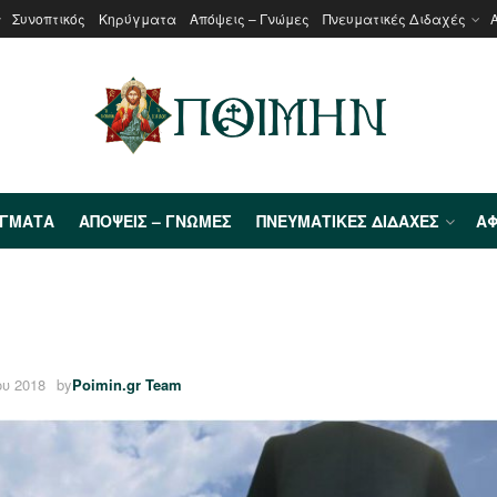
Συνοπτικός
Κηρύγματα
Απόψεις – Γνώμες
Πνευματικές Διδαχές
ΎΓΜΑΤΑ
ΑΠΌΨΕΙΣ – ΓΝΏΜΕΣ
ΠΝΕΥΜΑΤΙΚΈΣ ΔΙΔΑΧΈΣ
ΑΦ
υ 2018
by
Poimin.gr Team