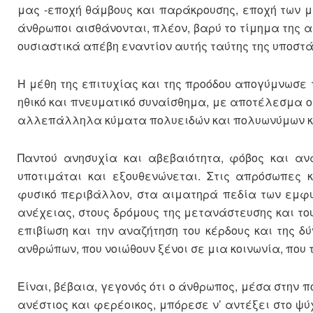
μας -εποχή θάμβους και παράκρουσης, εποχή των μ
άνθρωποι αισθάνονται, πλέον, βαρύ το τίμημα της α
ουσιαστικά απέβη εναντίον αυτής ταύτης της υποστά
Η μέθη της επιτυχίας και της προόδου απογύμνωσε
ηθικό και πνευματικό συναίσθημα, με αποτέλεσμα ο 
αλλεπάλληλα κύματα πολυειδών και πολυωνύμων 
Παντού ανησυχία και αβεβαιότητα, φόβος και α
υποτιμάται και εξουθενώνεται. Στις απρόσωπες 
φυσικό περιβάλλον, στα αιματηρά πεδία των εμφυ
ανέχειας, στους δρόμους της μετανάστευσης και το
επιβίωση και την αναζήτηση του κέρδους και της
ανθρώπων, που νοιώθουν ξένοι σε μια κοινωνία, που τ
Είναι, βέβαια, γεγονός ότι ο άνθρωπος, μέσα στην π
ανέστιος και φερέοικος, μπόρεσε ν’ αντέξει στο ψύ