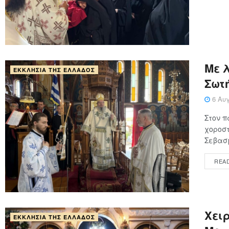
Με 
ΕΚΚΛΗΣΊΑ ΤΗΣ ΕΛΛΆΔΟΣ
Σωτ
6 Αυγ
Στον π
χοροστ
Σεβασμ
REA
Χειρ
ΕΚΚΛΗΣΊΑ ΤΗΣ ΕΛΛΆΔΟΣ