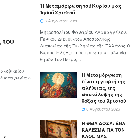
Ἡ Μεταμόρφωση τοῦ Κυρίου μας
Ἰησοῦ Χριστοῦ
6 Αυγούστου 2026
Μητροπολίτου Φαναρίου Ἀγαθαγγέλου,
Γενικοῦ Διευθυντοῦ Ἀποστολικῆς
 του
Διακονίας τῆς Ἐκκλησίας τῆς Ἑλλάδος Ὁ
Κύ­ρι­ος ἐκλέγει τούς προ­κρί­τους τῶν Μα­
θη­τῶν Του Πέ­τρο,...
ανοβικείου
Η Μεταμόρφωση
 Μυσταγωγία ο
είναι η γιορτή της
αλήθειας, της
αποκάλυψης της
δόξας του Χριστού
6 Αυγούστου 2026
Η ΘΕΙΑ ΔΟΞΑ: ΈΝΑ
ΚΑΛΕΣΜΑ ΓΙΑ ΤΟΝ
ΚΑΘΕ ΜΑΣ