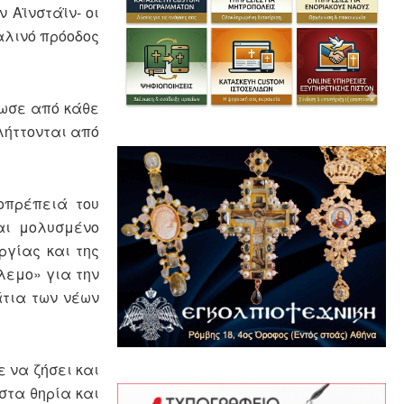
 Αϊνστάϊν- οι
αλινό πρόοδος
τωσε από κάθε
λήττονται από
οπρέπειά του
αι μολυσμένο
ργίας και της
λεμο» για την
άτια των νέων
ε να ζήσει και
στα θηρία και