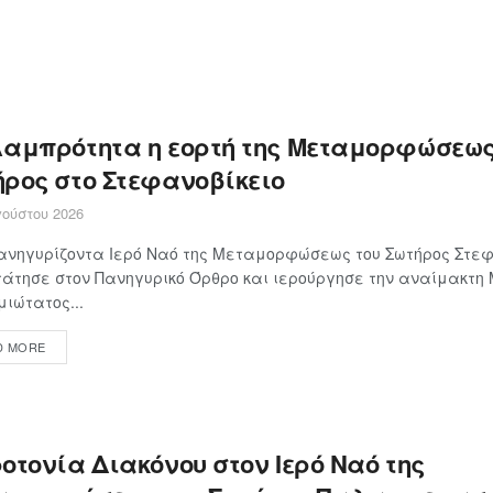
λαμπρότητα η εορτή της Μεταμορφώσεως
ήρος στο Στεφανοβίκειο
ούστου 2026
ανηγυρίζοντα Ιερό Ναό της Μεταμορφώσεως του Σωτήρος Στεφ
άτησε στον Πανηγυρικό Όρθρο και ιερούργησε την αναίμακτη
ιώτατος...
D MORE
οτονία Διακόνου στον Ιερό Ναό της