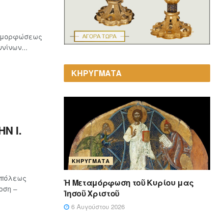
ταμορφώσεως
νίνων...
ΚΗΡΥΓΜΑΤΑ
Ν Ι.
ΚΗΡΎΓΜΑΤΑ
οπόλεως
Ἡ Μεταμόρφωση τοῦ Κυρίου μας
οση –
Ἰησοῦ Χριστοῦ
6 Αυγούστου 2026