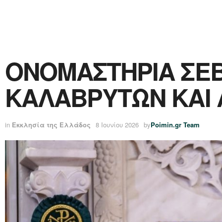
ΟΝΟΜΑΣΤΗΡΙΑ ΣΕ
ΚΑΛΑΒΡΥΤΩΝ ΚΑΙ Α
in
Εκκλησία της Ελλάδος
8 Ιουνίου 2026
by
Poimin.gr Team