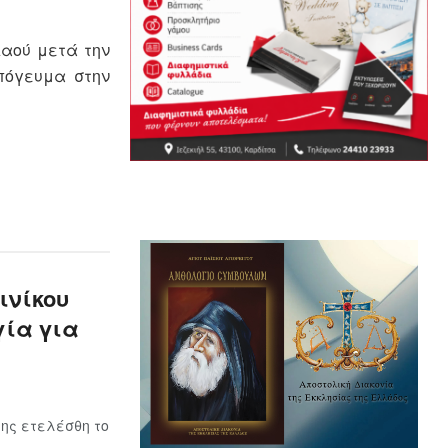
Λαού μετά την
απόγευμα στην
ινίκου
γία για
ης ετελέσθη το