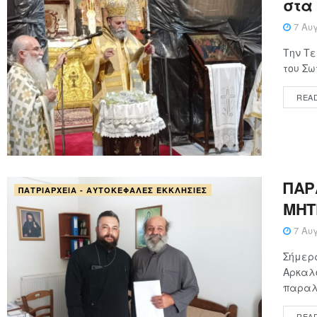
στα
7 Αυγ
Την Τε
του Σω
REA
ΠΑΡ
ΠΑΤΡΙΑΡΧΕΊΑ - ΑΥΤΟΚΈΦΑΛΕΣ ΕΚΚΛΗΣΊΕΣ
ΜΗΤ
7 Αυγ
Σήμερα
Αρκαλο
παραλα
REA