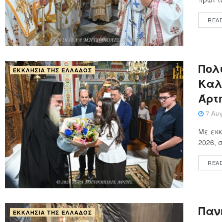
REA
Πολ
ΕΚΚΛΗΣΊΑ ΤΗΣ ΕΛΛΆΔΟΣ
Καλ
Άρτ
7 Αυγ
Με εκκ
2026, 
REA
Παν
ΕΚΚΛΗΣΊΑ ΤΗΣ ΕΛΛΆΔΟΣ