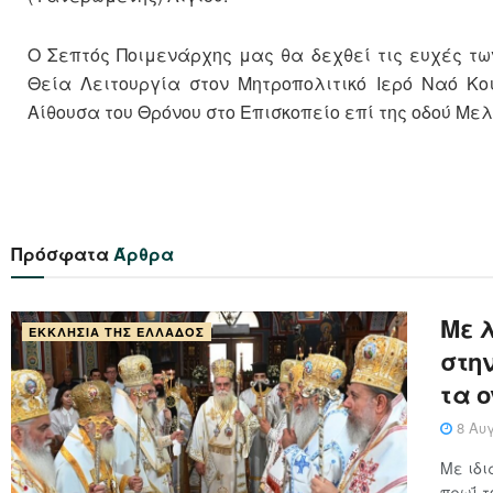
Ο Σεπτός Ποιμενάρχης μας θα δεχθεί τις ευχές τω
Θεία Λειτουργία στον Μητροπολιτικό Ιερό Ναό Κο
Αίθουσα του Θρόνου στο Επισκοπείο επί της οδού Με
Πρόσφατα
Άρθρα
Με 
ΕΚΚΛΗΣΊΑ ΤΗΣ ΕΛΛΆΔΟΣ
στη
τα 
8 Αυγ
Με ιδι
πρωΐ τ