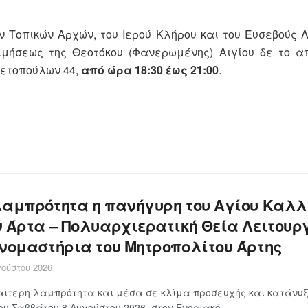
ν Τοπικών Αρχών, του Ιερού Κλήρου και του Ευσεβούς 
ιμήσεως της Θεοτόκου (Φανερωμένης) Αιγίου δε το 
λετοπούλων 44,
από ώρα 18:30 έως 21:00
.
λαμπρότητα η πανήγυρη του Αγίου Καλλ
ν Άρτα – Πολυαρχιερατική Θεία Λειτουρ
ονομαστήρια του Μητροπολίτου Άρτης
ούστου 2026
αίτερη λαμπρότητα και μέσα σε κλίμα προσευχής και κατάνυξ
ου Σαββάτου 8 Αυγούστου 2026, στον Ενοριακό...