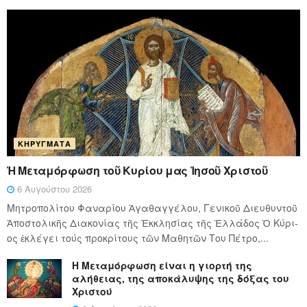
ΚΗΡΎΓΜΑΤΑ
Ἡ Μεταμόρφωση τοῦ Κυρίου μας Ἰησοῦ Χριστοῦ
6 Αυγούστου 2026
Μητροπολίτου Φαναρίου Ἀγαθαγγέλου, Γενικοῦ Διευθυντοῦ
Ἀποστολικῆς Διακονίας τῆς Ἐκκλησίας τῆς Ἑλλάδος Ὁ Κύ­ρι­
ος ἐκλέγει τούς προ­κρί­τους τῶν Μα­θη­τῶν Του Πέ­τρο,...
Η Μεταμόρφωση είναι η γιορτή της
αλήθειας, της αποκάλυψης της δόξας του
Χριστού