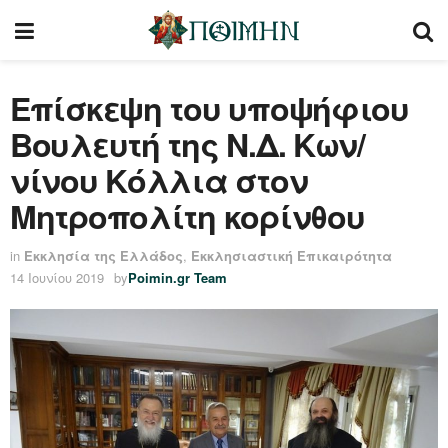
Επίσκεψη του υποψήφιου
Βουλευτή της Ν.Δ. Κων/
νίνου Κόλλια στον
Μητροπολίτη κορίνθου
in
Εκκλησία της Ελλάδος
,
Εκκλησιαστική Επικαιρότητα
14 Ιουνίου 2019
by
Poimin.gr Team