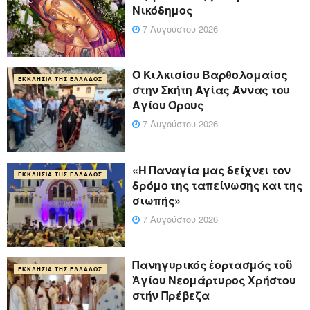
Νικόδημος
7 Αυγούστου 2026
Ο Κιλκισίου Βαρθολομαίος
ΕΚΚΛΗΣΊΑ ΤΗΣ ΕΛΛΆΔΟΣ
στην Σκήτη Αγίας Άννας του
Αγίου Όρους
7 Αυγούστου 2026
«Η Παναγία μας δείχνει τον
ΕΚΚΛΗΣΊΑ ΤΗΣ ΕΛΛΆΔΟΣ
δρόμο της ταπείνωσης και της
σιωπής»
7 Αυγούστου 2026
Πανηγυρικός ἑορτασμός τοῦ
ΕΚΚΛΗΣΊΑ ΤΗΣ ΕΛΛΆΔΟΣ
Ἁγίου Νεομάρτυρος Χρήστου
στήν Πρέβεζα