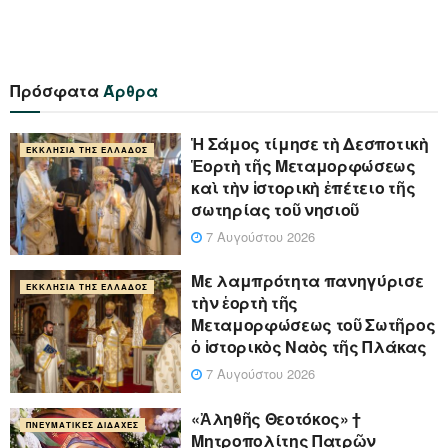
Πρόσφατα
Άρθρα
Ἡ Σάμος τίμησε τὴ Δεσποτικὴ
ΕΚΚΛΗΣΊΑ ΤΗΣ ΕΛΛΆΔΟΣ
Ἑορτὴ τῆς Μεταμορφώσεως
καὶ τὴν ἱστορικὴ ἐπέτειο τῆς
σωτηρίας τοῦ νησιοῦ
7 Αυγούστου 2026
Με λαμπρότητα πανηγύρισε
ΕΚΚΛΗΣΊΑ ΤΗΣ ΕΛΛΆΔΟΣ
τὴν ἑορτὴ τῆς
Μεταμορφώσεως τοῦ Σωτῆρος
ὁ ἱστορικὸς Ναὸς τῆς Πλάκας
7 Αυγούστου 2026
«Ἀληθῆς Θεοτόκος» †
ΠΝΕΥΜΑΤΙΚΈΣ ΔΙΔΑΧΈΣ
Μητροπολίτης Πατρῶν