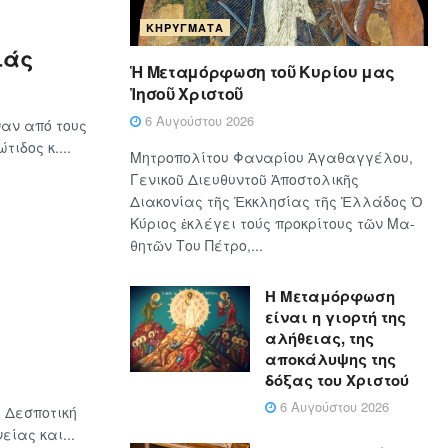
ΚΗΡΎΓΜΑΤΑ
ιάς
Ἡ Μεταμόρφωση τοῦ Κυρίου μας
Ἰησοῦ Χριστοῦ
6 Αυγούστου 2026
αν από τους
ιδος κ....
Μητροπολίτου Φαναρίου Ἀγαθαγγέλου,
Γενικοῦ Διευθυντοῦ Ἀποστολικῆς
Διακονίας τῆς Ἐκκλησίας τῆς Ἑλλάδος Ὁ
Κύ­ρι­ος ἐκλέγει τούς προ­κρί­τους τῶν Μα­
θη­τῶν Του Πέ­τρο,...
Η Μεταμόρφωση
είναι η γιορτή της
αλήθειας, της
αποκάλυψης της
δόξας του Χριστού
6 Αυγούστου 2026
 Δεσποτική
ίας και...