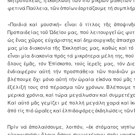
Μητροπόλεως, ἡ ἐκδήλωση τῶν πιό μικρῶν μαθητῶν το
φετινά Παύλεια, τῶν ὁποίων ἑορτάζουμε τή συμπλήρω
«Παιδιά καί μουσική» εἶναι ὁ τίτλος τῆς ἀποψιν
Προπαιδείας τοῦ Ὠδείου μας, πού λειτουργεῖ ὡς φυ
ὡς ἕνας χῶρος εὐχάριστης καί δημιουργικῆς ἀπασχο
μας μία διακονία τῆς Ἐκκλησίας μας, καθώς καί τό
εἶναι μία διακονία πρός τά μικρότερα μέλη της, πού
ὅλους ἐμᾶς, τόν Ἐπίσκοπο, τούς ἱερεῖς μας, τόν 
ἐνδιαφέρον αὐτή τήν προσπάθεια τῶν παιδιῶν μ
βλέπουμε ὄχι μόνο αὐτή τήν ὡραία εἰκόνα πού μᾶς 
ἐξέλιξή τους στό πέρασμα τῶν χρόνων. Βλέπουμε π
μερικά χρόνια, καί τώρα μεγάλωσαν καί συμμετέχου
Καί αὐτό μᾶς γεμίζει μέ πολλή μεγάλη χαρά καί ἱκαν
ἀπό τίς πιό ὡραῖες καί ἐλπιδοφόρες ἐκδηλώσεις τῶν
Πρίν νά ἀπολαύσουμε, λοιπόν, «ἐκ στόματος νηπί
εὐχαριστήσω ὅλους ὅσους συμμετέχουν στήν μουσικ