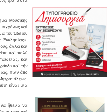
ους τρόπο στά
μῆμα Μουσικῆς
συγχρόνως καί
μα τοῦ Ὠδείου
ς Ἐκκλησίας»,
τους, ἀλλά καί
γάπη καί πολύ
αιδείας, καί
ρόοδο καί τήν
ίας, πρίν ἀπό
 Μητροπόλεως.
αὐτή εἶναι μία
, θά ἤθελα νά
λους τους στό