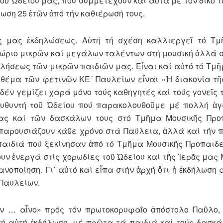
ῦ Ὠδείου μας, πού συμμετέχουν καί αὐτά μέ τόν δικό τ
ση 25 ἐτῶν ἀπό τήν καθιέρωσή τους.
ῆς μας ἐκδηλώσεως. Αὐτή τή σχέση καλλιεργεῖ τό Τ
τώριο μικρῶν καί μεγάλων ταλέντων στή μουσική ἀλλά 
λήσεως τῶν μικρῶν παιδιῶν μας. Εἶναι καί αὐτό τό Τμῆ
 θέμα τῶν φετινῶν ΚΕ´ Παυλείων εἶναι «Ἡ διακονία τῆ
 δέν γεμίζει χαρά μόνο τούς καθηγητές καί τούς γονεῖς 
Διευθυντή τοῦ Ὠδείου πού παρακολουθοῦμε μέ πολλή ἀ
ας καί τῶν δασκάλων τους στό Τμῆμα Μουσικῆς Προπ
παρουσιάζουν κάθε χρόνο στά Παύλεια, ἀλλά καί τήν π
αιδιά πού ξεκίνησαν ἀπό τό Τμῆμα Μουσικῆς Προπαιδε
ν ἐνεργά στίς χορωδίες τοῦ Ὠδείου καί τῆς Ἱερᾶς μας
οποίηση. Γι᾽ αὐτό καί εἶπα στήν ἀρχή ὅτι ἡ ἐκδήλωση 
 Παυλείων.
ων … αἶνο» πρός τόν πρωτοκορυφαῖο ἀπόστολο Παῦλο
ή αὐτή ἐκδήλωση, μέ πρῶτα τά παιδιά καί τούς δασκά