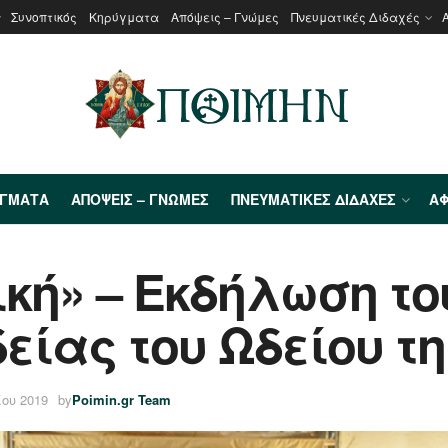
Συνοπτικός
Κηρύγματα
Απόψεις – Γνώμες
Πνευματικές Διδαχές
ΎΓΜΑΤΑ
ΑΠΌΨΕΙΣ – ΓΝΏΜΕΣ
ΠΝΕΥΜΑΤΙΚΈΣ ΔΙΔΑΧΈΣ
ΑΦ
ική» – Εκδήλωση τ
ίας του Ωδείου της
ίου 2019
by
Poimin.gr Team