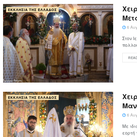
Χειρ
ΕΚΚΛΗΣΊΑ ΤΗΣ ΕΛΛΆΔΟΣ
Μετ
6 Αυγ
Στον Ι
πολλού
REA
Xειρ
ΕΚΚΛΗΣΊΑ ΤΗΣ ΕΛΛΆΔΟΣ
Μαν
6 Αυγ
Με ιδι
εορτή 