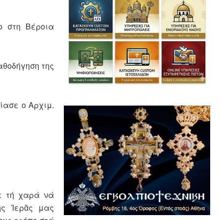
ο στη Βέροια
αθοδήγηση της
ίασε ο Αρχιμ.
με τή χαρά νά
ῆς Ἱερᾶς μας