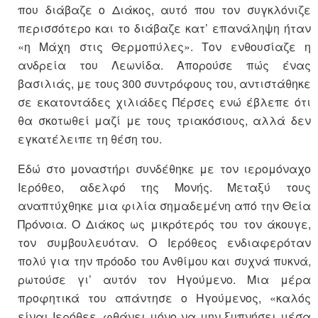
που διάβαζε ο Διάκος, αυτό που τον συγκλόνιζε
περισσότερο και το διάβαζε κατ’ επανάληψη ήταν
«η Μάχη στις Θερμοπύλες». Τον ενθουσίαζε η
ανδρεία του Λεωνίδα. Απορούσε πώς ένας
βασιλιάς, με τους 300 συντρόφους του, αντιστάθηκε
σε εκατοντάδες χιλιάδες Πέρσες ενώ έβλεπε ότι
θα σκοτωθεί μαζί με τους τριακόσιους, αλλά δεν
εγκατέλειπε τη θέση του.
Εδώ στο μοναστήρι συνδέθηκε με τον ιερομόναχο
Ιερόθεο, αδελφό της Μονής. Μεταξύ τους
αναπτύχθηκε μια φιλία σημαδεμένη από την Θεία
Πρόνοια. Ο Διάκος ως μικρότερός του τον άκουγε,
τον συμβουλευόταν. Ο Ιερόθεος ενδιαφερόταν
πολύ για την πρόοδο του Ανθίμου και συχνά πυκνά,
ρωτούσε γι’ αυτόν τον Ηγούμενο. Μια μέρα
προφητικά του απάντησε ο Ηγούμενος, «καλός
είναι Ιερόθεε, φθάνει μόνο να μην ξυπνήσει μέσα