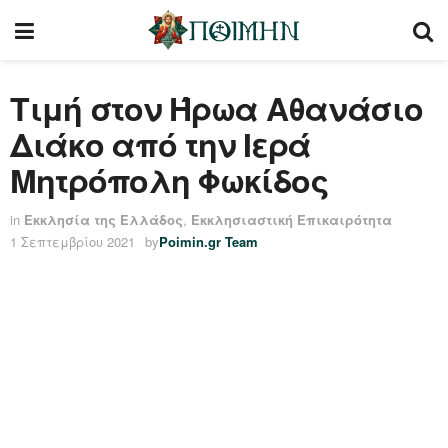
Τιμή στον Ήρωα Αθανάσιο
Διάκο από την Ιερά
Μητρόπολη Φωκίδος
in
Εκκλησία της Ελλάδος
,
Εκκλησιαστική Επικαιρότητα
1 Σεπτεμβρίου 2021
by
Poimin.gr Team