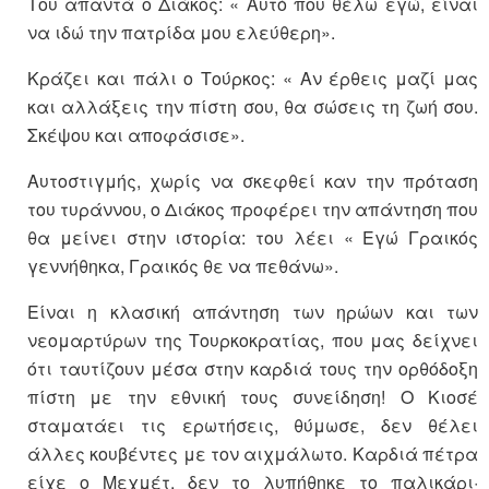
Του απαντά ο Διάκος: « Αυτό που θέλω εγώ, είναι
να ιδώ την πατρίδα μου ελεύθερη».
Κράζει και πάλι ο Τούρκος: « Αν έρθεις μαζί μας
και αλλάξεις την πίστη σου, θα σώσεις τη ζωή σου.
Σκέψου και αποφάσισε».
Aυτοστιγμής, χωρίς να σκεφθεί καν την πρόταση
του τυράννου, o Διάκος προφέρει την απάντηση που
θα μείνει στην ιστορία: του λέει « Εγώ Γραικός
γεννήθηκα, Γραικός θε να πεθάνω».
Είναι η κλασική απάντηση των ηρώων και των
νεομαρτύρων της Τουρκοκρατίας, που μας δείχνει
ότι ταυτίζουν μέσα στην καρδιά τους την ορθόδοξη
πίστη με την εθνική τους συνείδηση! Ο Κιοσέ
σταματάει τις ερωτήσεις, θύμωσε, δεν θέλει
άλλες κουβέντες με τον αιχμάλωτο. Καρδιά πέτρα
είχε ο Μεχμέτ, δεν το λυπήθηκε το παλικάρι·