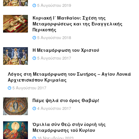
5 Αυγούστου 2019
Κυριακή Ι´ Ματθαίου: Σχέση της
Μεταμορφώσεως και της Ευαγγελικής
Περικοπής
5 Αυγούστου 2018
Η Μεταμόρφωση του Χριστού
5 Αυγούστου 2017
Λόγος στη Μεταμόρφωση του Σωτήρος – Αγίου Λουκά
Αρχιεπισκόπου Κριμαίας
5 Αυγούστου 2017
Πάμε ψηλά στο όρος Θαβώρ!
4 Αυγούστου 2017
Ὁμιλία σὺν Θεῷ στὴν ἑορτὴ τῆς
Μεταμόρφωσης τοῦ Κυρίου
16 Νοεμβρίου 2023