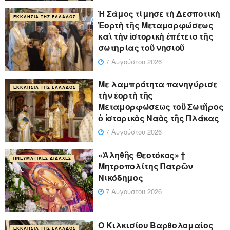
Ἡ Σάμος τίμησε τὴ Δεσποτικὴ
ΕΚΚΛΗΣΊΑ ΤΗΣ ΕΛΛΆΔΟΣ
Ἑορτὴ τῆς Μεταμορφώσεως
καὶ τὴν ἱστορικὴ ἐπέτειο τῆς
σωτηρίας τοῦ νησιοῦ
7 Αυγούστου 2026
Με λαμπρότητα πανηγύρισε
ΕΚΚΛΗΣΊΑ ΤΗΣ ΕΛΛΆΔΟΣ
τὴν ἑορτὴ τῆς
Μεταμορφώσεως τοῦ Σωτῆρος
ὁ ἱστορικὸς Ναὸς τῆς Πλάκας
7 Αυγούστου 2026
«Ἀληθῆς Θεοτόκος» †
ΠΝΕΥΜΑΤΙΚΈΣ ΔΙΔΑΧΈΣ
Μητροπολίτης Πατρῶν
Νικόδημος
7 Αυγούστου 2026
Ο Κιλκισίου Βαρθολομαίος
ΕΚΚΛΗΣΊΑ ΤΗΣ ΕΛΛΆΔΟΣ