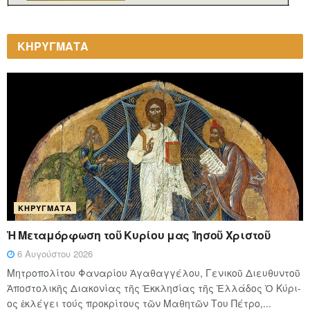
ΚΗΡΥΓΜΑΤΑ
ΚΗΡΎΓΜΑΤΑ
Ἡ Μεταμόρφωση τοῦ Κυρίου μας Ἰησοῦ Χριστοῦ
6 Αυγούστου 2026
Μητροπολίτου Φαναρίου Ἀγαθαγγέλου, Γενικοῦ Διευθυντοῦ
Ἀποστολικῆς Διακονίας τῆς Ἐκκλησίας τῆς Ἑλλάδος Ὁ Κύ­ρι­
ος ἐκλέγει τούς προ­κρί­τους τῶν Μα­θη­τῶν Του Πέ­τρο,...