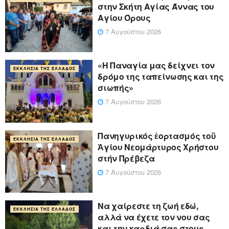
στην Σκήτη Αγίας Άννας του
Αγίου Όρους
7 Αυγούστου 2026
«Η Παναγία μας δείχνει τον
ΕΚΚΛΗΣΊΑ ΤΗΣ ΕΛΛΆΔΟΣ
δρόμο της ταπείνωσης και της
σιωπής»
7 Αυγούστου 2026
Πανηγυρικός ἑορτασμός τοῦ
ΕΚΚΛΗΣΊΑ ΤΗΣ ΕΛΛΆΔΟΣ
Ἁγίου Νεομάρτυρος Χρήστου
στήν Πρέβεζα
7 Αυγούστου 2026
Να χαίρεστε τη ζωή εδώ,
ΕΚΚΛΗΣΊΑ ΤΗΣ ΕΛΛΆΔΟΣ
αλλά να έχετε τον νου σας
και την καρδιά σας στους