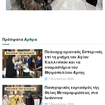
Πρόσφατα
Άρθρα
Πολυαρχιερατικός Εσπερινός
ΕΚΚΛΗΣΊΑ ΤΗΣ ΕΛΛΆΔΟΣ
επί τη μνήμη του Αγίου
Καλλινίκου και τα
ονομαστήρια του
Μητροπολίτου Άρτης
7 Αυγούστου 2026
Πανηγυρικός εορτασμός της
ΕΚΚΛΗΣΊΑ ΤΗΣ ΕΛΛΆΔΟΣ
Θείας Μεταμορφώσεως στα
Ιωάννινα
7 Αυγούστου 2026