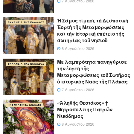
7 Αυγούστου 2026
Ἡ Σάμος τίμησε τὴ Δεσποτικὴ
ΕΚΚΛΗΣΊΑ ΤΗΣ ΕΛΛΆΔΟΣ
Ἑορτὴ τῆς Μεταμορφώσεως
καὶ τὴν ἱστορικὴ ἐπέτειο τῆς
σωτηρίας τοῦ νησιοῦ
8 Αυγούστου 2026
Με λαμπρότητα πανηγύρισε
ΕΚΚΛΗΣΊΑ ΤΗΣ ΕΛΛΆΔΟΣ
τὴν ἑορτὴ τῆς
Μεταμορφώσεως τοῦ Σωτῆρος
ὁ ἱστορικὸς Ναὸς τῆς Πλάκας
7 Αυγούστου 2026
«Ἀληθῆς Θεοτόκος» †
ΠΝΕΥΜΑΤΙΚΈΣ ΔΙΔΑΧΈΣ
Μητροπολίτης Πατρῶν
Νικόδημος
8 Αυγούστου 2026