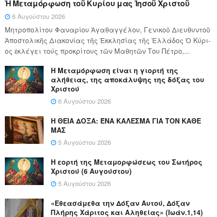
Ἡ Μεταμόρφωση τοῦ Κυρίου μας Ἰησοῦ Χριστοῦ
6 Αυγούστου 2026
Μητροπολίτου Φαναρίου Ἀγαθαγγέλου, Γενικοῦ Διευθυντοῦ
Ἀποστολικῆς Διακονίας τῆς Ἐκκλησίας τῆς Ἑλλάδος Ὁ Κύ­ρι­
ος ἐκλέγει τούς προ­κρί­τους τῶν Μα­θη­τῶν Του Πέ­τρο,...
Η Μεταμόρφωση είναι η γιορτή της
αλήθειας, της αποκάλυψης της δόξας του
Χριστού
6 Αυγούστου 2026
Η ΘΕΙΑ ΔΟΞΑ: ΈΝΑ ΚΑΛΕΣΜΑ ΓΙΑ ΤΟΝ ΚΑΘΕ
ΜΑΣ
5 Αυγούστου 2026
Η εορτή της Μεταμορφώσεως του Σωτήρος
Χριστού (6 Αυγούστου)
5 Αυγούστου 2026
«Εθεασάμεθα την Δόξαν Αυτού, Δόξαν
Πλήρης Χάριτος και Αληθείας» (Ιωάν.1,14)