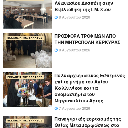
Αθανασίου Δεσπότη στην
Βιβλιοθήκη της Ι. Μ. Χίου
8 Αυγούστου 2026
ΠΡΟΣΦΟΡΑ ΤΡΟΦΙΜΩΝ ΑΠΟ
ΕΚΚΛΗΣΊΑ ΤΗΣ ΕΛΛΆΔΟΣ
ΤΗΝ ΜΗΤΡΟΠΟΛΗ ΚΕΡΚΥΡΑΣ
8 Αυγούστου 2026
Πολυαρχιερατικός Εσπερινός
ΕΚΚΛΗΣΊΑ ΤΗΣ ΕΛΛΆΔΟΣ
επί τη μνήμη του Αγίου
Καλλινίκου και τα
ονομαστήρια του
Μητροπολίτου Άρτης
7 Αυγούστου 2026
Πανηγυρικός εορτασμός της
ΕΚΚΛΗΣΊΑ ΤΗΣ ΕΛΛΆΔΟΣ
Θείας Μεταμορφώσεως στα