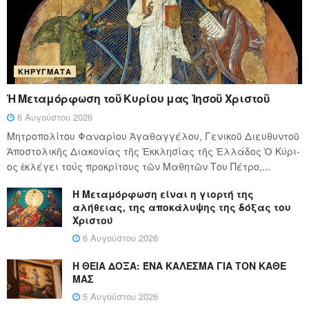
ΚΗΡΎΓΜΑΤΑ
Ἡ Μεταμόρφωση τοῦ Κυρίου μας Ἰησοῦ Χριστοῦ
6 Αυγούστου 2026
Μητροπολίτου Φαναρίου Ἀγαθαγγέλου, Γενικοῦ Διευθυντοῦ
Ἀποστολικῆς Διακονίας τῆς Ἐκκλησίας τῆς Ἑλλάδος Ὁ Κύ­ρι­
ος ἐκλέγει τούς προ­κρί­τους τῶν Μα­θη­τῶν Του Πέ­τρο,...
Η Μεταμόρφωση είναι η γιορτή της
αλήθειας, της αποκάλυψης της δόξας του
Χριστού
6 Αυγούστου 2026
Η ΘΕΙΑ ΔΟΞΑ: ΈΝΑ ΚΑΛΕΣΜΑ ΓΙΑ ΤΟΝ ΚΑΘΕ
ΜΑΣ
5 Αυγούστου 2026