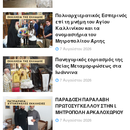
Πολυαρχιερατικός Εσπερινός
ΕΚΚΛΗΣΊΑ ΤΗΣ ΕΛΛΆΔΟΣ
επί τη μνήμη του Αγίου
Καλλινίκου και τα
ονομαστήρια του
Μητροπολίτου Άρτης
7 Αυγούστου 2026
Πανηγυρικός εορτασμός της
ΕΚΚΛΗΣΊΑ ΤΗΣ ΕΛΛΆΔΟΣ
Θείας Μεταμορφώσεως στα
Ιωάννινα
7 Αυγούστου 2026
ΠΑΡΑΔΟΣΗ ΠΑΡΑΛΑΒΗ
ΠΑΤΡΙΑΡΧΕΊΑ -
ΑΥΤΟΚΈΦΑΛΕΣ ΕΚΚΛΗΣΊΕΣ
ΠΡΩΤΟΣΥΓΚΕΛΛΟΥ ΣΤΗΝ Ι.
ΜΗΤΡΟΠΟΛΗ ΑΡΚΑΛΟΧΩΡΙΟΥ
7 Αυγούστου 2026