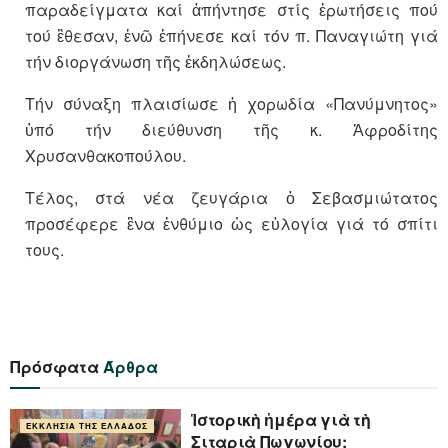
παραδείγματα καί ἀπήντησε στίς ἐρωτήσεις πού
τού ἒθεσαν, ἐνῶ ἐπήνεσε καί τόν π. Παναγιώτη γιά
τήν διοργάνωση τῆς ἐκδηλώσεως.
Τήν σύναξη πλαισίωσε ἡ χορωδία «Πανύμνητος»
ὑπό τήν διεύθυνση τῆς κ. Ἀφροδίτης
Χρυσανθακοπούλου.
Τέλος, στά νέα ζευγάρια ὁ Σεβασμιώτατος
προσέφερε ἓνα ἐνθύμιο ὡς εὐλογία γιά τό σπίτι
τους.
Πρόσφατα
Άρθρα
Ἱστορικὴ ἡμέρα γιὰ τὴ
ΕΚΚΛΗΣΊΑ ΤΗΣ ΕΛΛΆΔΟΣ
Σιταριὰ Πωγωνίου: