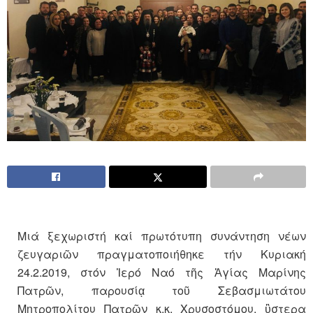
Μιά ξεχωριστή καί πρωτότυπη συνάντηση νέων
ζευγαριῶν πραγματοποιήθηκε τήν Κυριακή
24.2.2019, στόν Ἱερό Ναό τῆς Ἁγίας Μαρίνης
Πατρῶν, παρουσίᾳ τοῦ Σεβασμιωτάτου
Μητροπολίτου Πατρῶν κ.κ. Χρυσοστόμου, ὓστερα