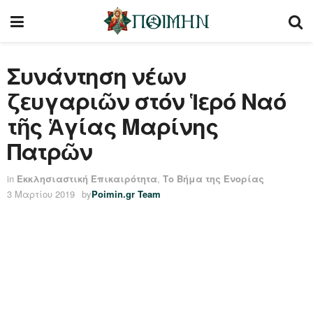
Συνάντηση νέων
ζευγαριῶν στόν Ἱερό Ναό
τῆς Ἁγίας Μαρίνης
Πατρῶν
in
Εκκλησιαστική Επικαιρότητα
,
Το Βήμα της Ενορίας
3 Μαρτίου 2019
by
Poimin.gr Team