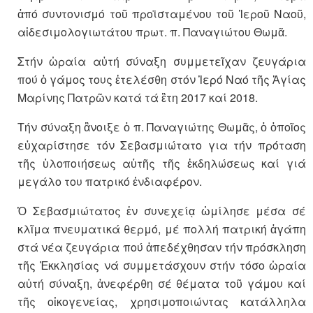
ἀπό συντονισμό τοῦ προϊσταμένου τοῦ Ἱεροῦ Ναοῦ,
αἰδεσιμολογιωτάτου πρωτ. π. Παναγιώτου Θωμᾶ.
Στήν ὡραία αὐτή σύναξη συμμετεῖχαν ζευγάρια
πού ὁ γάμος τους ἐτελέσθη στόν Ἱερό Ναό τῆς Ἁγίας
Μαρίνης Πατρῶν κατά τά ἒτη 2017 καί 2018.
Τήν σύναξη ἂνοιξε ὁ π. Παναγιώτης Θωμᾶς, ὁ ὁποῖος
εὐχαρίστησε τόν Σεβασμιώτατο για τήν πρόταση
τῆς ὑλοποιήσεως αὐτῆς τῆς ἐκδηλώσεως καί γιά
μεγάλο του πατρικό ἐνδιαφέρον.
Ὁ Σεβασμιώτατος ἐν συνεχείᾳ ὡμίλησε μέσα σέ
κλῖμα πνευματικά θερμό, μέ πολλή πατρική ἀγάπη
στά νέα ζευγάρια πού ἀπεδέχθησαν τήν πρόσκληση
τῆς Ἐκκλησίας νά συμμετάσχουν στήν τόσο ὡραία
αὐτή σύναξη, ἀνεφέρθη σέ θέματα τοῦ γάμου καί
τῆς οἰκογενείας, χρησιμοποιώντας κατάλληλα