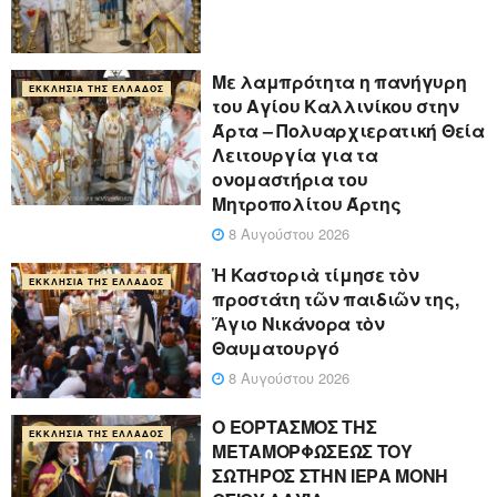
Με λαμπρότητα η πανήγυρη
ΕΚΚΛΗΣΊΑ ΤΗΣ ΕΛΛΆΔΟΣ
του Αγίου Καλλινίκου στην
Άρτα – Πολυαρχιερατική Θεία
Λειτουργία για τα
ονομαστήρια του
Μητροπολίτου Άρτης
8 Αυγούστου 2026
Ἡ Καστοριὰ τίμησε τὸν
ΕΚΚΛΗΣΊΑ ΤΗΣ ΕΛΛΆΔΟΣ
προστάτη τῶν παιδιῶν της,
Ἅγιο Νικάνορα τὸν
Θαυματουργό
8 Αυγούστου 2026
Ο ΕΟΡΤΑΣΜΟΣ ΤΗΣ
ΕΚΚΛΗΣΊΑ ΤΗΣ ΕΛΛΆΔΟΣ
ΜΕΤΑΜΟΡΦΩΣΕΩΣ ΤΟΥ
ΣΩΤΗΡΟΣ ΣΤΗΝ ΙΕΡΑ ΜΟΝΗ