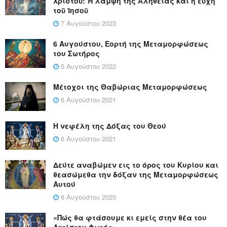
Χριστοῦ: Ἡ λάμψη τῆς Ἀλήθειας καί ἡ εὐχή
τοῦ Ἰησοῦ
7 Αυγούστου 2023
6 Αυγούστου, Εορτή της Μεταμορφώσεως
του Σωτήρος
5 Αυγούστου 2022
Μέτοχοι της Θαβώριας Μεταμορφώσεως
6 Αυγούστου 2021
Η νεφέλη της Δόξας του Θεού
6 Αυγούστου 2021
Δεύτε αναβώμεν εις το όρος του Κυρίου και
θεασώμεθα την δόξαν της Μεταμορφώσεως
Αυτού
6 Αυγούστου 2020
«Πώς θα φτάσουμε κι εμείς στην θέα του
Ακτίστου Φωτός»