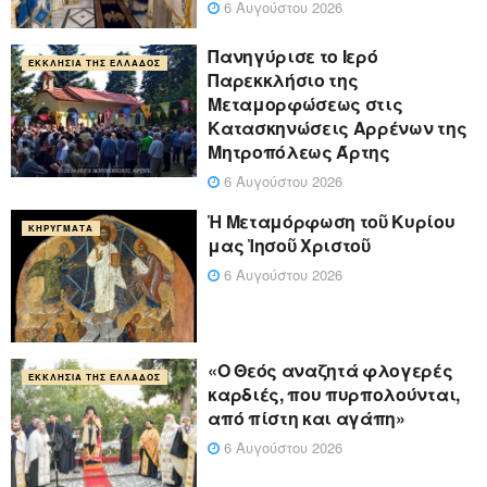
6 Αυγούστου 2026
Πανηγύρισε το Ιερό
ΕΚΚΛΗΣΊΑ ΤΗΣ ΕΛΛΆΔΟΣ
Παρεκκλήσιο της
Μεταμορφώσεως στις
Κατασκηνώσεις Αρρένων της
Μητροπόλεως Άρτης
6 Αυγούστου 2026
Ἡ Μεταμόρφωση τοῦ Κυρίου
ΚΗΡΎΓΜΑΤΑ
μας Ἰησοῦ Χριστοῦ
6 Αυγούστου 2026
«Ο Θεός αναζητά φλογερές
ΕΚΚΛΗΣΊΑ ΤΗΣ ΕΛΛΆΔΟΣ
καρδιές, που πυρπολούνται,
από πίστη και αγάπη»
6 Αυγούστου 2026