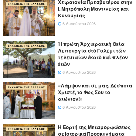
Xειροτονία Πρεσβυτέρου στην
ΕΚΚΛΗΣΊΑ ΤΗΣ ΕΛΛΆΔΟΣ
Ι. Μητρόπολη Μαντινείας και
Κυνουρίας
6 Αυγούστου 2026
Ἡ πρώτη Ἀρχιερατικὴ Θεία
ΕΚΚΛΗΣΊΑ ΤΗΣ ΕΛΛΆΔΟΣ
Λειτουργία στὸ Γολέμι τῶν
τελευταίων ἑκατὸ καὶ πλέον
ἐτῶν
6 Αυγούστου 2026
«Λάμψον και σε μας, Δέσποτα
ΕΚΚΛΗΣΊΑ ΤΗΣ ΕΛΛΆΔΟΣ
Χριστέ, το Φως Σου το
αιώνιον!»
6 Αυγούστου 2026
Η Εορτή της Μεταμορφώσεως
ΕΚΚΛΗΣΊΑ ΤΗΣ ΕΛΛΆΔΟΣ
σε Ιστορικά Προσκυνήματα