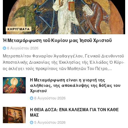
ΚΗΡΎΓΜΑΤΑ
Ἡ Μεταμόρφωση τοῦ Κυρίου μας Ἰησοῦ Χριστοῦ
6 Αυγούστου 2026
Μητροπολίτου Φαναρίου Ἀγαθαγγέλου, Γενικοῦ Διευθυντοῦ
Ἀποστολικῆς Διακονίας τῆς Ἐκκλησίας τῆς Ἑλλάδος Ὁ Κύ­ρι­
ος ἐκλέγει τούς προ­κρί­τους τῶν Μα­θη­τῶν Του Πέ­τρο,...
Η Μεταμόρφωση είναι η γιορτή της
αλήθειας, της αποκάλυψης της δόξας του
Χριστού
6 Αυγούστου 2026
Η ΘΕΙΑ ΔΟΞΑ: ΈΝΑ ΚΑΛΕΣΜΑ ΓΙΑ ΤΟΝ ΚΑΘΕ
ΜΑΣ
5 Αυγούστου 2026