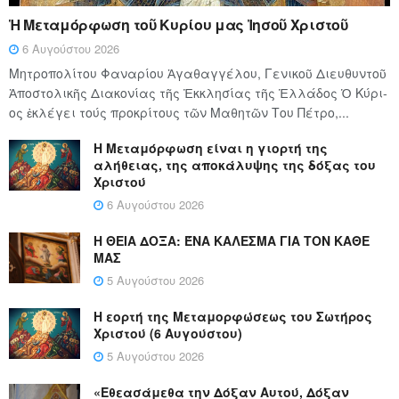
Ἡ Μεταμόρφωση τοῦ Κυρίου μας Ἰησοῦ Χριστοῦ
6 Αυγούστου 2026
Μητροπολίτου Φαναρίου Ἀγαθαγγέλου, Γενικοῦ Διευθυντοῦ
Ἀποστολικῆς Διακονίας τῆς Ἐκκλησίας τῆς Ἑλλάδος Ὁ Κύ­ρι­
ος ἐκλέγει τούς προ­κρί­τους τῶν Μα­θη­τῶν Του Πέ­τρο,...
Η Μεταμόρφωση είναι η γιορτή της
αλήθειας, της αποκάλυψης της δόξας του
Χριστού
6 Αυγούστου 2026
Η ΘΕΙΑ ΔΟΞΑ: ΈΝΑ ΚΑΛΕΣΜΑ ΓΙΑ ΤΟΝ ΚΑΘΕ
ΜΑΣ
5 Αυγούστου 2026
Η εορτή της Μεταμορφώσεως του Σωτήρος
Χριστού (6 Αυγούστου)
5 Αυγούστου 2026
«Εθεασάμεθα την Δόξαν Αυτού, Δόξαν