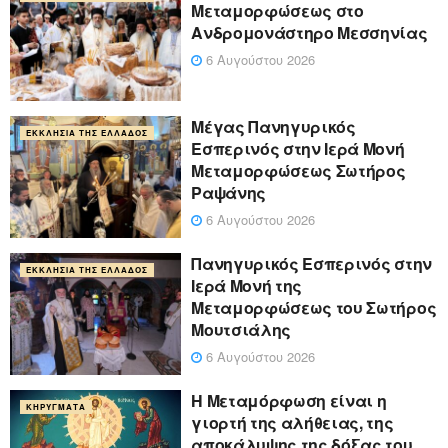
Μεταμορφώσεως στο
Ανδρομονάστηρο Μεσσηνίας
6 Αυγούστου 2026
Μέγας Πανηγυρικός
ΕΚΚΛΗΣΊΑ ΤΗΣ ΕΛΛΆΔΟΣ
Εσπερινός στην Ιερά Μονή
Μεταμορφώσεως Σωτήρος
Ραψάνης
6 Αυγούστου 2026
Πανηγυρικός Εσπερινός στην
ΕΚΚΛΗΣΊΑ ΤΗΣ ΕΛΛΆΔΟΣ
Ιερά Μονή της
Μεταμορφώσεως του Σωτήρος
Μουτσιάλης
6 Αυγούστου 2026
Η Μεταμόρφωση είναι η
ΚΗΡΎΓΜΑΤΑ
γιορτή της αλήθειας, της
αποκάλυψης της δόξας του