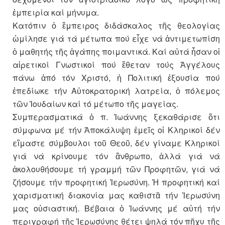
ἐμπειρία καί μήνυμα.
Κατόπιν ὁ ἒμπειρος διδάσκαλος τῆς θεολογίας
ὡμίλησε γιά τά μέτωπα πού εἶχε νά ἀντιμετωπίση
ὀ μαθητής τῆς ἀγάπης ποιμαντικά. Καί αὐτά ἦσαν οἱ
αἱρετικοί Γνωστικοί πού ἒθεταν τούς Ἀγγέλους
πάνω ἀπό τόν Χριστό, ἡ Πολιτική ἐξουσία πού
ἐπεδίωκε τήν Αὐτοκρατορική λατρεία, ὁ πόλεμος
τῶν Ἰουδαίων καί τό μέτωπο τῆς μαγείας.
Συμπερασματικά ὁ π. Ἰωάννης ξεκαθάρισε ὃτι
σύμφωνα μέ τήν Ἀποκάλυψη ἐμεῖς οἱ Κληρικοί δέν
εἲμαστε σύμβουλοι τοῦ Θεοῦ, δέν γίναμε Κληρικοί
γιά νά κρίνουμε τόν ἂνθρωπο, ἀλλά γιά νά
ἀκολουθήσουμε τή γραμμή τῶν Προφητῶν, γιά νά
ζήσουμε τήν προφητική Ἱερωσύνη. Ἡ προφητική καί
χαρισματική διακονία μας καθιστᾶ τήν Ἱερωσύνη
μας οὐσιαστική. Βέβαια ὁ Ἰωάννης μέ αὐτή τήν
περιγραφή τῆς Ἱερωσύνης θέτει ψηλά τόν πῆχυ τῆς