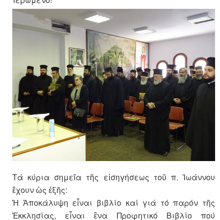
Τά κύρια σημεῖα τῆς εἰσηγήσεως τοῦ π. Ἰωάννου
ἒχουν ὡς ἑξῆς:
Ἡ Ἀποκάλυψη εἶναι βιβλίο καί γιά τό παρόν τῆς
Ἐκκλησίας, εἶναι ἓνα Προφητικό Βιβλίο πού