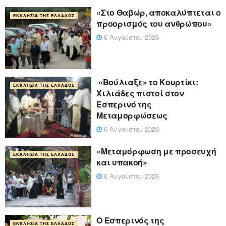
«Στο Θαβώρ, αποκαλύπτεται ο
ΕΚΚΛΗΣΊΑ ΤΗΣ ΕΛΛΆΔΟΣ
προορισμός του ανθρώπου»
6 Αυγούστου 2026
«Βούλιαξε» το Κουρτίκι:
ΕΚΚΛΗΣΊΑ ΤΗΣ ΕΛΛΆΔΟΣ
Χιλιάδες πιστοί στον
Εσπερινό της
Μεταμορφώσεως
6 Αυγούστου 2026
«Μεταμόρφωση με προσευχή
ΕΚΚΛΗΣΊΑ ΤΗΣ ΕΛΛΆΔΟΣ
και υπακοή»
6 Αυγούστου 2026
Ο Εσπερινός της
ΕΚΚΛΗΣΊΑ ΤΗΣ ΕΛΛΆΔΟΣ