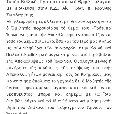
Τομέα Βιβλικῆς Γραμματείας καί Θρησκειολογίας
μέ εἰδίκευση στήν Κ.Δ., Αἰδ. Πρωτ. π. Ἰωάννης
Σκιαδαρέσης.
Μέ γλαφυρότητα, ἀλλά καί μέ θεολογική ἐνάργεια
ὀ Ὁμιλητής παρουσίασε τό θέμα του: «Πρότυπα
Ἱερωσύνης ἀπό τήν Ἀποκάλυψη», ἐντυπωσιάζοντας
τόσο τόν Σεβασμιώτατο, ὃσο καί τόν Ἱερό μας Κλῆρο
μέ τήν πληθώρα τῶν ἀναφορῶν στήν Καινή καί
Παλαιά Διαθήκη καί συγκεκριμένως στό Ἱερό βιβλίο
τῆς Ἀποκαλύψεως τοῦ Ἰωάννου. Ὁμολογουμένως ἡ
εὐχέρεια τῆς κινήσεως τῆς σκέψεώς του στήν
Ἀποκάλυψη ἦταν μοναδική. Τούς δέ Κληρικούς μας
ἱκανοποίησε ἀπόλυτα τό γεγονός ὃτι ὁ Μαθητής τῆς
ἀγάπης, φωτισμένος ἁγιοπνευματικά καί ὂντας
θεόπνευστος, μπορεῖ καί σήμερα μέ τά ἲδια
ἀκριβῶς λόγια καί τά ἲδια θέματα νά μιλήση στόν
σημερινό Διάκονο τοῦ Ἐσφαγμένου Ἀρνίου, τόν
Ἱερωμένο!