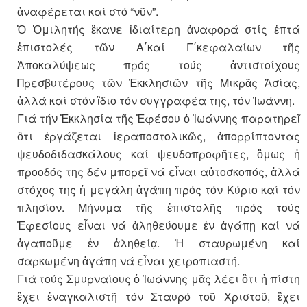
ἀναφέρεται καί στό “νῦν”.
Ὁ Ὁμιλητής ἒκανε ἰδιαίτερη ἀναφορά στίς ἑπτά
ἐπιστολές τῶν Α΄καί Γ΄κεφαλαίων τῆς
Ἀποκαλύψεως πρός τούς ἀντιστοίχους
Πρεσβυτέρους τῶν Ἐκκλησιῶν τῆς Μικρᾶς Ἀσίας,
ἀλλά καί στόν ἲδιο τόν συγγραφέα της, τόν Ἰωάννη.
Γιά τήν Ἐκκλησία τῆς Ἐφέσου ὁ Ἰωάννης παρατηρεῖ
ὃτι ἐργάζεται ἱεραποστολικῶς, ἀπορρίπτοντας
ψευδοδιδασκάλους καί ψευδοπροφῆτες, ὃμως ἡ
προοδός της δέν μπορεῖ νά εἶναι αὐτοσκοπός, ἀλλά
στόχος της ἠ μεγάλη ἀγάπη πρός τόν Κύριο καί τόν
πλησίον. Μήνυμα τῆς ἐπιστολῆς πρός τούς
Ἐφεσίους εἶναι νά ἀληθεύουμε ἐν ἀγάπῃ καί νά
ἀγαποῦμε ἐν ἀληθείᾳ. Ἡ σταυρωμένη καί
σαρκωμένη ἀγάπη νά εἶναι χειροπιαστή.
Γιά τούς Σμυρναίους ὁ Ἰωάννης μᾶς λέει ὃτι ἡ πίστη
ἒχει ἐναγκαλιστῆ τόν Σταυρό τοῦ Χριστοῦ, ἒχει