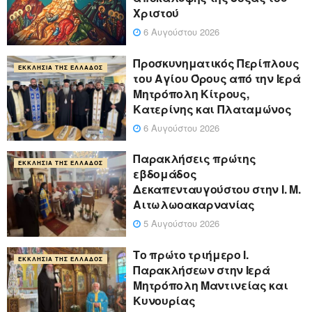
Χριστού
6 Αυγούστου 2026
Προσκυνηματικός Περίπλους
ΕΚΚΛΗΣΊΑ ΤΗΣ ΕΛΛΆΔΟΣ
του Αγίου Όρους από την Ιερά
Μητρόπολη Κίτρους,
Κατερίνης και Πλαταμώνος
6 Αυγούστου 2026
Παρακλήσεις πρώτης
ΕΚΚΛΗΣΊΑ ΤΗΣ ΕΛΛΆΔΟΣ
εβδομάδος
Δεκαπενταυγούστου στην Ι. Μ.
Αιτωλωοακαρνανίας
5 Αυγούστου 2026
Το πρώτο τριήμερο Ι.
ΕΚΚΛΗΣΊΑ ΤΗΣ ΕΛΛΆΔΟΣ
Παρακλήσεων στην Ιερά
Μητρόπολη Μαντινείας και
Κυνουρίας