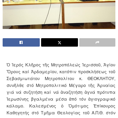
Ὁ Ἱερός Κλῆρος τῆς Μητροπόλεώς Ἱερισσοῦ, Ἁγίου
Ὄρους καί Ἀρδαμερίου, κατόπιν προσκλήσεως τοῦ
Σεβασμιωτάτου Μητροπολίτου κ. ΘΕΟΚΛΗΤΟΥ,
συνῆλθε στό Μητροπολιτικό Μέγαρο τῆς Ἀρναίας
γιά νά συζητήση καί νά ἀναζητήση ἁγνά πρότυπα
Ἱερωσύνης βγαλμένα μέσα ἀπό τόν ἁγιογραφικό
κάλαμο. Καλεσμένος ὁ Ὁμότιμος Ἐπίκουρος
Καθηγητής στό Τμῆμα Θεολογίας τοῦ Α.Π.Θ. στόν