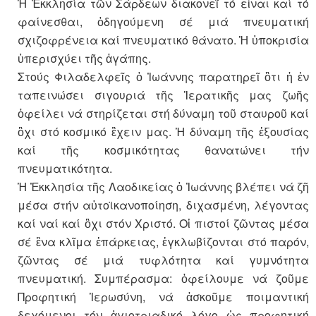
Ἡ Ἐκκλησία τῶν Σάρδεων διακονεῖ τό εἶναι καί τό
φαίνεσθαι, ὁδηγούμενη σέ μιά πνευματική
σχιζοφρένεια καί πνευματικό θάνατο. Ἡ ὑποκρισία
ὑπερισχύει τῆς ἀγάπης.
Στούς Φιλαδελφεῖς ὁ Ἰωάννης παρατηρεῖ ὃτι ἡ ἐν
ταπεινώσει σιγουριά τῆς Ἱερατικῆς μας ζωῆς
ὀφείλει νά στηρίζεται στή δύναμη τοῦ σταυροῦ καί
ὂχι στό κοσμικό ἒχειν μας. Ἡ δύναμη τῆς ἐξουσίας
καί τῆς κοσμικότητας θανατώνει τήν
πνευματικότητα.
Ἡ Ἐκκλησία τῆς Λαοδικείας ὁ Ἰωάννης βλέπει νά ζῆ
μέσα στήν αὐτοϊκανοποίηση, διχασμένη, λέγοντας
καί ναί καί ὂχι στόν Χριστό. Οἱ πιστοί ζῶντας μέσα
σέ ἓνα κλῖμα ἐπάρκειας, ἐγκλωβίζονται στό παρόν,
ζῶντας σέ μιά τυφλότητα καί γυμνότητα
πνευματική. Συμπέρασμα: ὀφείλουμε νά ζοῦμε
Προφητική Ἱερωσύνη, νά ἀσκοῦμε ποιμαντική
δεχόμενοι τόν ἁγιοτριαδικό λόγο ὡς προφητική