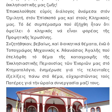
ἐκκλησιαστικῆς μας ζωῆς!
Ἐπακολούθησε εὐρύς διάλογος ἀνάμεσα στόν
Ὁμιλητή, στόν Ἐπίσκοπό μας καί στούς Κληρικούς
μας. Τό δέ συμπέρασμα πού ἐξήχθη ἦταν ὃτι
ὀφείλει ὁ κληρικός νά εἶναι φορέας τῆς
Προφητικῆς Ἱερωσύνης.
Συζητήθηκαν, βεβαίως, καί διοικητικά θέματα, ἐνῶ ὁ
Τοπογράφος Μηχανικός κ. Ἀθανάσιος Ἀγαλῆς πού
ἐπελήφθη τό θέμα τῆς καταγραφῆς τῆς
Ἐκκλησιαστικῆς Περιουσίας τῶν Ἐνοριῶν μας στό
Κτηματολόγιο, ἐνημέρωσε γιά τίς τελευταῖες
ἐξελίξεις πάνω στό θέμα, εὐχαριστῶντας τούς
Πατέρες γιά τήν ὡραία συνεργασία μαζί τους.