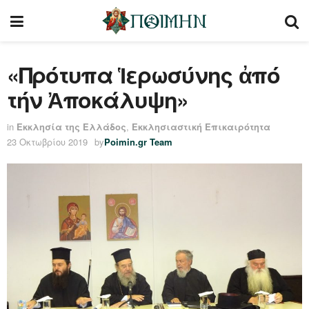
«Πρότυπα Ἱερωσύνης ἀπό
τήν Ἀποκάλυψη»
in
Εκκλησία της Ελλάδος
,
Εκκλησιαστική Επικαιρότητα
23 Οκτωβρίου 2019
by
Poimin.gr Team