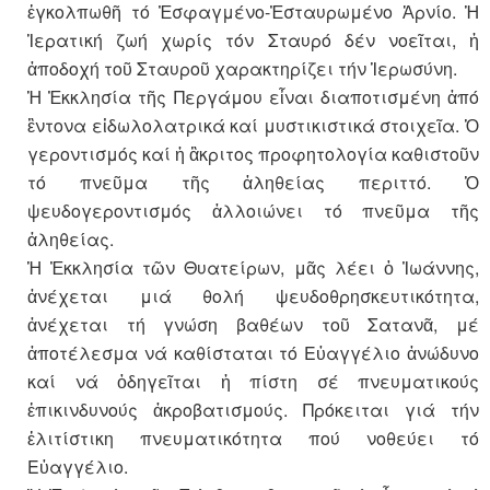
ἐγκολπωθῆ τό Ἐσφαγμένο-Ἐσταυρωμένο Ἀρνίο. Ἡ
Ἱερατική ζωή χωρίς τόν Σταυρό δέν νοεῖται, ἡ
ἀποδοχή τοῦ Σταυροῦ χαρακτηρίζει τήν Ἱερωσύνη.
Ἡ Ἐκκλησία τῆς Περγάμου εἶναι διαποτισμένη ἀπό
ἒντονα εἰδωλολατρικά καί μυστικιστικά στοιχεῖα. Ὁ
γεροντισμός καί ἠ ἂκριτος προφητολογία καθιστοῦν
τό πνεῦμα τῆς ἀληθείας περιττό. Ὁ
ψευδογεροντισμός ἀλλοιώνει τό πνεῦμα τῆς
ἀληθείας.
Ἡ Ἐκκλησία τῶν Θυατείρων, μᾶς λέει ὁ Ἰωάννης,
ἀνέχεται μιά θολή ψευδοθρησκευτικότητα,
ἀνέχεται τή γνώση βαθέων τοῦ Σατανᾶ, μέ
ἀποτέλεσμα νά καθίσταται τό Εὐαγγέλιο ἀνώδυνο
καί νά ὁδηγεῖται ἡ πίστη σέ πνευματικούς
ἐπικινδυνούς ἀκροβατισμούς. Πρόκειται γιά τήν
ἐλιτίστικη πνευματικότητα πού νοθεύει τό
Εὐαγγέλιο.