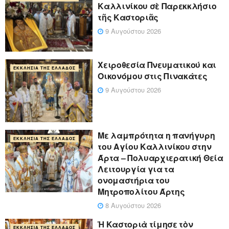
Καλλινίκου σὲ Παρεκκλήσιο
τῆς Καστοριᾶς
9 Αυγούστου 2026
Χειροθεσία Πνευματικού και
ΕΚΚΛΗΣΊΑ ΤΗΣ ΕΛΛΆΔΟΣ
Οικονόμου στις Πινακάτες
9 Αυγούστου 2026
Με λαμπρότητα η πανήγυρη
ΕΚΚΛΗΣΊΑ ΤΗΣ ΕΛΛΆΔΟΣ
του Αγίου Καλλινίκου στην
Άρτα – Πολυαρχιερατική Θεία
Λειτουργία για τα
ονομαστήρια του
Μητροπολίτου Άρτης
8 Αυγούστου 2026
Ἡ Καστοριὰ τίμησε τὸν
ΕΚΚΛΗΣΊΑ ΤΗΣ ΕΛΛΆΔΟΣ