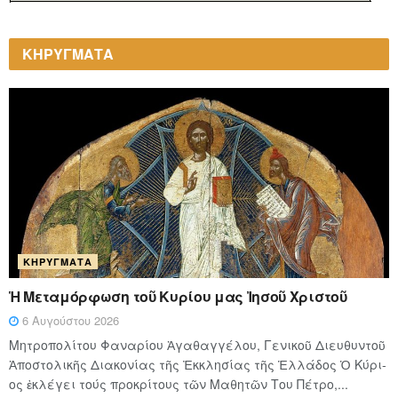
ΚΗΡΥΓΜΑΤΑ
ΚΗΡΎΓΜΑΤΑ
Ἡ Μεταμόρφωση τοῦ Κυρίου μας Ἰησοῦ Χριστοῦ
6 Αυγούστου 2026
Μητροπολίτου Φαναρίου Ἀγαθαγγέλου, Γενικοῦ Διευθυντοῦ
Ἀποστολικῆς Διακονίας τῆς Ἐκκλησίας τῆς Ἑλλάδος Ὁ Κύ­ρι­
ος ἐκλέγει τούς προ­κρί­τους τῶν Μα­θη­τῶν Του Πέ­τρο,...