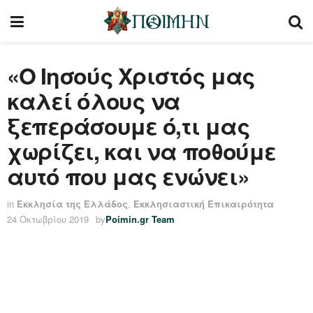
«O Ιησούς Χριστός μας
καλεί όλους να
ξεπεράσουμε ό,τι μας
χωρίζει, και να ποθούμε
αυτό που μας ενώνει»
in
Εκκλησία της Ελλάδος
,
Εκκλησιαστική Επικαιρότητα
24 Οκτωβρίου 2019
by
Poimin.gr Team