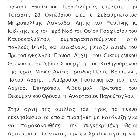
πρώτου Επισκόπου Ιεροσολύμων, ετέλεσε την
Τετάρτη, 23 Οκτωβρίου ε.έ., ο Σεβασμιώτατος
Μητροπολίτης Λαγκαδά, Λητής και Ρεντίνης κ.
Ιωάννης, εις τον Ιερό Ναό του Οσίου Πορφυρίου του
Καυσοκαλυβίτου, συμπαραστατούμενος από
πολλούς Ιερείς και Διακόνους, μεταξύ αυτών του
Πρωτοσυγκέλλου, Πανοσ. Αρχιμ. του Οικουμενικού
Θρόνου π. Ευσεβίου Σπουργίτη, του Καθηγούμενου
της Ιεράς Μονής Αγίας Τριάδος Πέντε Βρύσεων ,
Πανοσ. Αρχιμ. π. Αμβροσίου Πουτούκη και του Γεν.
Αρχιερ. Επιτρόπου, Αιδεσιμολ. Πρωτοπρ. του
Οικουμενικού Θρόνου, π. Αναστασίου Παρούτογλου.
Στην αρχή της ομιλίας του, προς το πυκνό
εκκλησίασμα το οποίο προσήλθε με κατάνυξη για
να παρακολουθήσει την συγκεκριμένη Θεία
Λειτουργία, βιώνοντας την εν Χριστώ αγάπη και