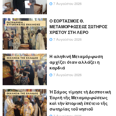
7 Αυγούστου 2026
Ο ΕΟΡΤΑΣΜΟΣ Θ.
ΠΑΤΡΙΑΡΧΕΊΑ -
ΑΥΤΟΚΈΦΑΛΕΣ ΕΚΚΛΗΣΊΕΣ
ΜΕΤΑΜΟΡΦΩΣΕΩΣ ΣΩΤΗΡΟΣ
ΧΡΙΣΤΟΥ ΣΤΗ ΛΕΡΟ
7 Αυγούστου 2026
Η αληθινή Μεταμόρφωση
ΕΚΚΛΗΣΊΑ ΤΗΣ ΕΛΛΆΔΟΣ
αρχίζει όταν αλλάζει η
καρδιά
7 Αυγούστου 2026
Ἡ Σάμος τίμησε τὴ Δεσποτικὴ
ΕΚΚΛΗΣΊΑ ΤΗΣ ΕΛΛΆΔΟΣ
Ἑορτὴ τῆς Μεταμορφώσεως
καὶ τὴν ἱστορικὴ ἐπέτειο τῆς
σωτηρίας τοῦ νησιοῦ
7 Αυγούστου 2026