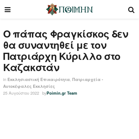
Ο πάπας Φραγκίσκος δεν
θα συναντηθεί με τον
Πατριάρχη Κύριλλο στο
Καζακστάν
in
Εκκλησιαστική Επικαιρότητα
,
Πατριαρχεία -
Αυτοκέφαλες Εκκλησίες
25 Αυγούστου 2022
by
Poimin.gr Team