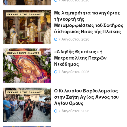
Με λαμπρότητα πανηγύρισε
ΕΚΚΛΗΣΊΑ ΤΗΣ ΕΛΛΆΔΟΣ
τὴν ἑορτὴ τῆς
Μεταμορφώσεως τοῦ Σωτῆρος
ὁ ἱστορικὸς Ναὸς τῆς Πλάκας
7 Αυγούστου 2026
«Ἀληθῆς Θεοτόκος» †
ΠΝΕΥΜΑΤΙΚΈΣ ΔΙΔΑΧΈΣ
Μητροπολίτης Πατρῶν
Νικόδημος
7 Αυγούστου 2026
Ο Κιλκισίου Βαρθολομαίος
ΕΚΚΛΗΣΊΑ ΤΗΣ ΕΛΛΆΔΟΣ
στην Σκήτη Αγίας Άννας του
Αγίου Όρους
7 Αυγούστου 2026