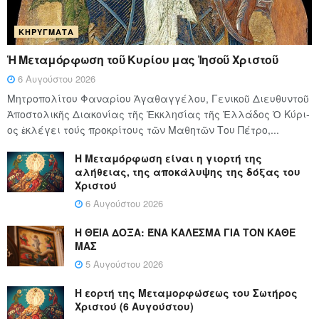
ΚΗΡΎΓΜΑΤΑ
Ἡ Μεταμόρφωση τοῦ Κυρίου μας Ἰησοῦ Χριστοῦ
6 Αυγούστου 2026
Μητροπολίτου Φαναρίου Ἀγαθαγγέλου, Γενικοῦ Διευθυντοῦ
Ἀποστολικῆς Διακονίας τῆς Ἐκκλησίας τῆς Ἑλλάδος Ὁ Κύ­ρι­
ος ἐκλέγει τούς προ­κρί­τους τῶν Μα­θη­τῶν Του Πέ­τρο,...
Η Μεταμόρφωση είναι η γιορτή της
αλήθειας, της αποκάλυψης της δόξας του
Χριστού
6 Αυγούστου 2026
Η ΘΕΙΑ ΔΟΞΑ: ΈΝΑ ΚΑΛΕΣΜΑ ΓΙΑ ΤΟΝ ΚΑΘΕ
ΜΑΣ
5 Αυγούστου 2026
Η εορτή της Μεταμορφώσεως του Σωτήρος
Χριστού (6 Αυγούστου)