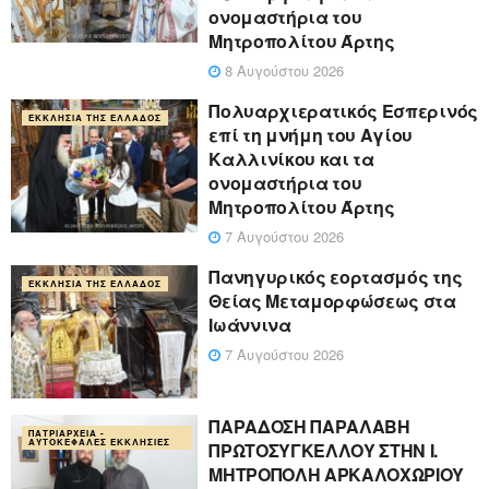
ονομαστήρια του
Μητροπολίτου Άρτης
8 Αυγούστου 2026
Πολυαρχιερατικός Εσπερινός
ΕΚΚΛΗΣΊΑ ΤΗΣ ΕΛΛΆΔΟΣ
επί τη μνήμη του Αγίου
Καλλινίκου και τα
ονομαστήρια του
Μητροπολίτου Άρτης
7 Αυγούστου 2026
Πανηγυρικός εορτασμός της
ΕΚΚΛΗΣΊΑ ΤΗΣ ΕΛΛΆΔΟΣ
Θείας Μεταμορφώσεως στα
Ιωάννινα
7 Αυγούστου 2026
ΠΑΡΑΔΟΣΗ ΠΑΡΑΛΑΒΗ
ΠΑΤΡΙΑΡΧΕΊΑ -
ΑΥΤΟΚΈΦΑΛΕΣ ΕΚΚΛΗΣΊΕΣ
ΠΡΩΤΟΣΥΓΚΕΛΛΟΥ ΣΤΗΝ Ι.
ΜΗΤΡΟΠΟΛΗ ΑΡΚΑΛΟΧΩΡΙΟΥ