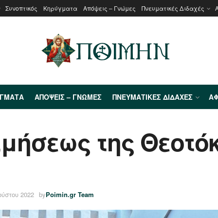
Συνοπτικός
Κηρύγματα
Απόψεις – Γνώμες
Πνευματικές Διδαχές
ΎΓΜΑΤΑ
ΑΠΌΨΕΙΣ – ΓΝΏΜΕΣ
ΠΝΕΥΜΑΤΙΚΈΣ ΔΙΔΑΧΈΣ
ΑΦ
ιμήσεως της Θεοτόκ
ούστου 2022
by
Poimin.gr Team