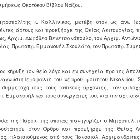
οιμήσεως Θεοτόκου Βίβλου Νάξου.
ητροπολίτης κ. Καλλίνικος, μετέβη στον ως άνω Ιε
έντες άρτους και προεξήρχε της Θείας Λειτουργίας, 
ς, Αρχιμ. Δωρόθεο Βενετσανόπουλο, τον Αρχιμ. Αντώνι
ρίας, Πρωτοπρ. Εμμανουήλ Σκουλάτο, τον Πρωτοπρ. Συμ
ος κήρυξε τον θείο λόγο και εν συνεχεία προ της Απολ
ναγνώστη-Ιεροψάλτη του νεαρού φοιτητού Νικολάου. 
 συμμετοχή τους, τους τοπικούς άρχοντες, τον φιλόχ
ν π. Εμμανουήλ και τους συνεργάτες του, για την άρτια 
α της Πάρου, της οποίας πανηγυρίζει ο Μητροπολιτ
ροστάτησε στον Όρθρο και προεξήρχε της Θείας Λε
ς, πλαισιούμενος από τους Πανοσιολ. Αρχιμανδρίτε