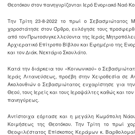
Θεοτόκου στον πανηγυρίζονται Ιερό Ενοριακό Ναό Κ
Την Τρίτη 23-8-2022 το πρωί ο Σεβασμιώτατος Μ
χοροστάτησε στον Όρθρο, ευλόγησε τους προσφερθ
από τον Πρωτοσυγκελλεύοντα της Ιεράς Μητροπόλεω
Αρχιερατικό Επίτροπο Βίβλου και Εφημέριο της Ενο
και τον Διάκ. Νεκτάριο Σκουλάτο.
Κατά την διάρκεια του «Κοινωνικού» ο Σεβασμιώτατ
Ιεράς Λιτανεύσεως, προέβη στην Χειροθεσία σε Α
Ακολουθιών ο Σεβασμιώτατος ευχαρίστησε για την
Θεού, τους Ιερείς και τους Ιεροψάλτες καθώς και το
πανηγύρεως.
Αντίστοιχα εόρτασε και η μεγάλη Κωμόπολη Νάουσ
Κοιμήσεως της Θεοτόκου. Την Τρίτη το πρωί χο
Θεοφιλέστατος Επίσκοπος Κεράμων κ. Βαρθολομαίο