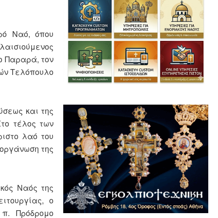
ρό Ναό, όπου
πλαισιούμενος
ο Παραρά, τον
εών Τελόπουλο
ύσεως και της
Στο τέλος των
ριστο λαό του
διοργάνωση της
ικός Ναός της
ιτουργίας, ο
ς π. Πρόδρομο