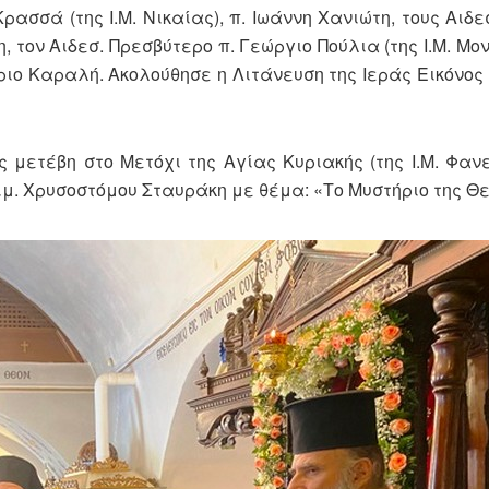
ρασσά (της Ι.Μ. Νικαίας), π. Ιωάννη Χανιώτη, τους Αιδε
 τον Αιδεσ. Πρεσβύτερο π. Γεώργιο Πούλια (της Ι.Μ. Μ
ριο Καραλή. Ακολούθησε η Λιτάνευση της Ιεράς Εικόνος
 μετέβη στο Μετόχι της Αγίας Κυριακής (της Ι.Μ. Φαν
μ. Χρυσοστόμου Σταυράκη με θέμα: «Το Μυστήριο της Θε