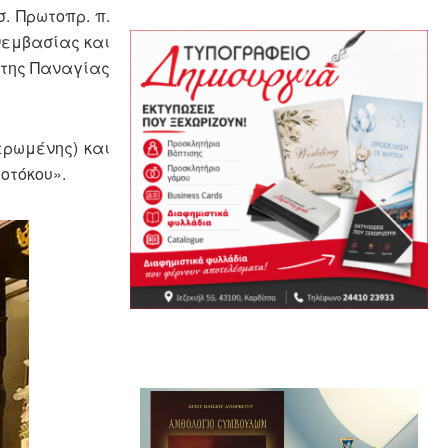
σ. Πρωτοπρ. π.
ονεμβασίας και
 της Παναγίας
ερωμένης) και
οτόκου».