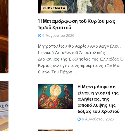
ΚΗΡΎΓΜΑΤΑ
Ἡ Μεταμόρφωση τοῦ Κυρίου μας
Ἰησοῦ Χριστοῦ
6 Αυγούστου 2026
Μητροπολίτου Φαναρίου Ἀγαθαγγέλου,
Γενικοῦ Διευθυντοῦ Ἀποστολικῆς
Διακονίας τῆς Ἐκκλησίας τῆς Ἑλλάδος Ὁ
Κύ­ρι­ος ἐκλέγει τούς προ­κρί­τους τῶν Μα­
θη­τῶν Του Πέ­τρο,...
Η Μεταμόρφωση
είναι η γιορτή της
αλήθειας, της
αποκάλυψης της
δόξας του Χριστού
6 Αυγούστου 2026