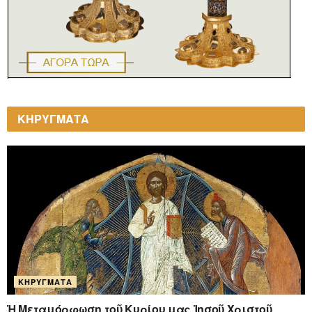
ΚΗΡΥΓΜΑΤΑ
ΚΗΡΎΓΜΑΤΑ
Ἡ Μεταμόρφωση τοῦ Κυρίου μας Ἰησοῦ Χριστοῦ