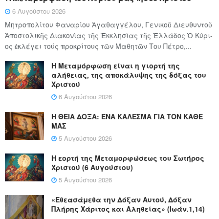
6 Αυγούστου 2026
Μητροπολίτου Φαναρίου Ἀγαθαγγέλου, Γενικοῦ Διευθυντοῦ
Ἀποστολικῆς Διακονίας τῆς Ἐκκλησίας τῆς Ἑλλάδος Ὁ Κύ­ρι­
ος ἐκλέγει τούς προ­κρί­τους τῶν Μα­θη­τῶν Του Πέ­τρο,...
Η Μεταμόρφωση είναι η γιορτή της
αλήθειας, της αποκάλυψης της δόξας του
Χριστού
6 Αυγούστου 2026
Η ΘΕΙΑ ΔΟΞΑ: ΈΝΑ ΚΑΛΕΣΜΑ ΓΙΑ ΤΟΝ ΚΑΘΕ
ΜΑΣ
5 Αυγούστου 2026
Η εορτή της Μεταμορφώσεως του Σωτήρος
Χριστού (6 Αυγούστου)
5 Αυγούστου 2026
«Εθεασάμεθα την Δόξαν Αυτού, Δόξαν
Πλήρης Χάριτος και Αληθείας» (Ιωάν.1,14)