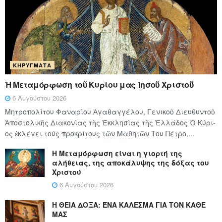
ΚΗΡΎΓΜΑΤΑ
Ἡ Μεταμόρφωση τοῦ Κυρίου μας Ἰησοῦ Χριστοῦ
6 Αυγούστου 2026
Μητροπολίτου Φαναρίου Ἀγαθαγγέλου, Γενικοῦ Διευθυντοῦ
Ἀποστολικῆς Διακονίας τῆς Ἐκκλησίας τῆς Ἑλλάδος Ὁ Κύ­ρι­
ος ἐκλέγει τούς προ­κρί­τους τῶν Μα­θη­τῶν Του Πέ­τρο,...
Η Μεταμόρφωση είναι η γιορτή της
αλήθειας, της αποκάλυψης της δόξας του
Χριστού
6 Αυγούστου 2026
Η ΘΕΙΑ ΔΟΞΑ: ΈΝΑ ΚΑΛΕΣΜΑ ΓΙΑ ΤΟΝ ΚΑΘΕ
ΜΑΣ