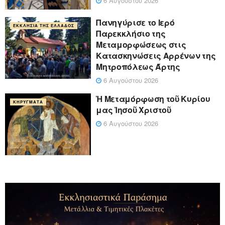
6 Αυγούστου 2026
Πανηγύρισε το Ιερό
ΕΚΚΛΗΣΊΑ ΤΗΣ ΕΛΛΆΔΟΣ
Παρεκκλήσιο της
Μεταμορφώσεως στις
Κατασκηνώσεις Αρρένων της
Μητροπόλεως Άρτης
6 Αυγούστου 2026
Ἡ Μεταμόρφωση τοῦ Κυρίου
ΚΗΡΎΓΜΑΤΑ
μας Ἰησοῦ Χριστοῦ
6 Αυγούστου 2026