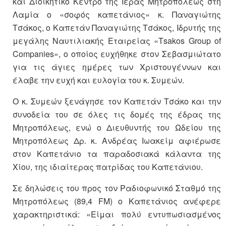
και Διοικητικό Κέντρο της Ιεράς Μητροπόλεως στη
Λαμία ο «σοφός καπετάνιος» κ. Παναγιώτης
Τσάκος, ο Καπετάν Παναγιώτης Τσάκος, Ιδρυτής της
μεγάλης Ναυτιλιακής Εταιρείας «Τsakos Group of
Companies», ο οποίος ευχήθηκε στον Σεβασμιώτατο
για τις άγιες ημέρες των Χριστουγέννων και
έλαβε την ευχή και ευλογία του κ. Συμεών.
Ο κ. Συμεών ξενάγησε τον Καπετάν Τσάκο και την
συνοδεία του σε όλες τις δομές της έδρας της
Μητροπόλεως, ενώ ο Διευθυντής του Ωδείου της
Μητροπόλεως Δρ. κ. Ανδρέας Ιωακείμ αφιέρωσε
στον Καπετάνιο τα παραδοσιακά κάλαντα της
Χίου, της ιδιαίτερας πατρίδας του Καπετάνιου.
Σε δηλώσεις του προς τον Ραδιοφωνικό Σταθμό της
Μητροπόλεως (89,4 FM) ο Καπετάνιος ανέφερε
χαρακτηριστικά: «Είμαι πολύ εντυπωσιασμένος