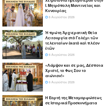
Xειροτονία Πρεσβυτέρου στην
ΕΚΚΛΗΣΊΑ ΤΗΣ ΕΛΛΆΔΟΣ
Ι. Μητρόπολη Μαντινείας και
Κυνουρίας
6 Αυγούστου 2026
Ἡ πρώτη Ἀρχιερατικὴ Θεία
ΕΚΚΛΗΣΊΑ ΤΗΣ ΕΛΛΆΔΟΣ
Λειτουργία στὸ Γολέμι τῶν
τελευταίων ἑκατὸ καὶ πλέον
ἐτῶν
6 Αυγούστου 2026
«Λάμψον και σε μας, Δέσποτα
ΕΚΚΛΗΣΊΑ ΤΗΣ ΕΛΛΆΔΟΣ
Χριστέ, το Φως Σου το
αιώνιον!»
6 Αυγούστου 2026
Η Εορτή της Μεταμορφώσεως
ΕΚΚΛΗΣΊΑ ΤΗΣ ΕΛΛΆΔΟΣ
σε Ιστορικά Προσκυνήματα