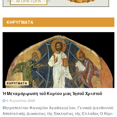
ΚΗΡΥΓΜΑΤΑ
ΚΗΡΎΓΜΑΤΑ
Ἡ Μεταμόρφωση τοῦ Κυρίου μας Ἰησοῦ Χριστοῦ
6 Αυγούστου 2026
Μητροπολίτου Φαναρίου Ἀγαθαγγέλου, Γενικοῦ Διευθυντοῦ
Ἀποστολικῆς Διακονίας τῆς Ἐκκλησίας τῆς Ἑλλάδος Ὁ Κύ­ρι­