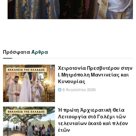
Πρόσφατα
Άρθρα
Xειροτονία Πρεσβυτέρου στην
ΕΚΚΛΗΣΊΑ ΤΗΣ ΕΛΛΆΔΟΣ
Ι. Μητρόπολη Μαντινείας και
Κυνουρίας
6 Αυγούστου 2026
Ἡ πρώτη Ἀρχιερατικὴ Θεία
ΕΚΚΛΗΣΊΑ ΤΗΣ ΕΛΛΆΔΟΣ
Λειτουργία στὸ Γολέμι τῶν
τελευταίων ἑκατὸ καὶ πλέον
ἐτῶν