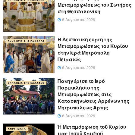
Μεταμορφώσεως του Σωτήρος
στη Θεσσαλονίκη
6 Αυγούστου 2026
Η Δεσποτική εορτή της
ΕΚΚΛΗΣΊΑ ΤΗΣ ΕΛΛΆΔΟΣ
Μεταμορφώσεως του Κυρίου
στην Ιερά Μητρόπολη
Πειραιώς
6 Αυγούστου 2026
Πανηγύρισε το Ιερό
ΕΚΚΛΗΣΊΑ ΤΗΣ ΕΛΛΆΔΟΣ
Παρεκκλήσιο της
Μεταμορφώσεως στις
Κατασκηνώσεις Αρρένων της
Μητροπόλεως Άρτης
6 Αυγούστου 2026
Ἡ Μεταμόρφωση τοῦ Κυρίου
ΚΗΡΎΓΜΑΤΑ
μας Ἰησοῦ Χριστοῦ