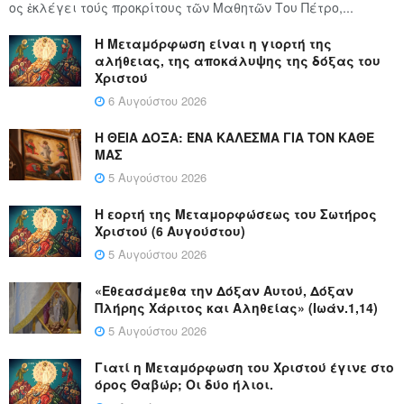
ος ἐκλέγει τούς προ­κρί­τους τῶν Μα­θη­τῶν Του Πέ­τρο,...
Η Μεταμόρφωση είναι η γιορτή της
αλήθειας, της αποκάλυψης της δόξας του
Χριστού
6 Αυγούστου 2026
Η ΘΕΙΑ ΔΟΞΑ: ΈΝΑ ΚΑΛΕΣΜΑ ΓΙΑ ΤΟΝ ΚΑΘΕ
ΜΑΣ
5 Αυγούστου 2026
Η εορτή της Μεταμορφώσεως του Σωτήρος
Χριστού (6 Αυγούστου)
5 Αυγούστου 2026
«Εθεασάμεθα την Δόξαν Αυτού, Δόξαν
Πλήρης Χάριτος και Αληθείας» (Ιωάν.1,14)
5 Αυγούστου 2026
Γιατί η Μεταμόρφωση του Χριστού έγινε στο
όρος Θαβώρ; Οι δύο ήλιοι.