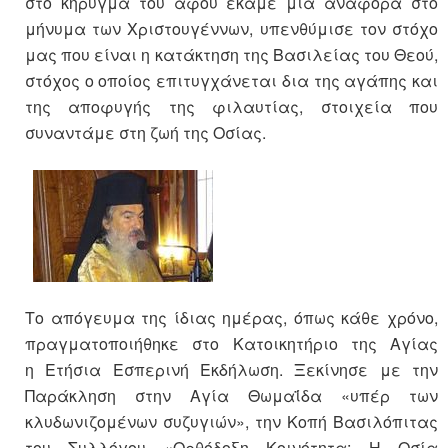
στο κήρυγμά του
αφού έκαμε μια αναφορά στο
μήνυμα των Χριστουγέννων, υπενθύμισε τον στόχο
μας που είναι η κατάκτηση της Βασιλείας του Θεού,
στόχος ο οποίος επιτυγχάνεται δια της αγάπης και
της αποφυγής της φιλαυτίας, στοιχεία που
συναντάμε στη ζωή της Οσίας
.
Το απόγευμα της ίδιας ημέρας, όπως κάθε χρόνο,
πραγματοποιήθηκε στο Κατοικητήριο της Αγίας
η
Ετήσια Εσπερινή
Εκδήλωση
. Ξεκίνησε με την
Παράκληση στην Αγία Θωμαΐδα «
υπέρ των
κλυδωνιζομένων συζυγιών
», την Κοπή Βασιλόπιτας
του Συλλόγου «
Ορθόδοξη Κοινότητα: Η Οσία