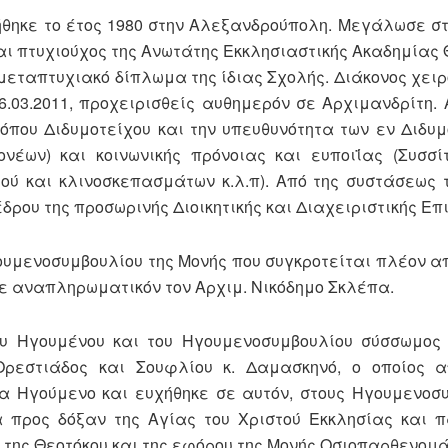
ήθηκε το έτος 1980 στην Αλεξανδρούπολη. Μεγάλωσε σ
ναι πτυχιούχος της Ανωτάτης Εκκλησιαστικής Ακαδημίας
 μεταπτυχιακό δίπλωμα της ίδιας Σχολής. Διάκονος χει
26.03.2011, προχειρισθείς αυθημερόν σε Αρχιμανδρίτη. 
όπου Διδυμοτείχου και την υπευθυνότητα των εν Διδυ
νέων) και κοινωνικής πρόνοιας και ευποιΐας (Συσσίτ
μού και κλινοσκεπασμάτων κ.λ.π). Από της συστάσεως 
δρου της προσωρινής Διοικητικής και Διαχειριστικής Επ
υμενοσυμβουλίου της Μονής που συγκροτείται πλέον απ
ε αναπληρωματικόν τον Αρχιμ. Νικόδημο Σκλέπα.
ου Ηγουμένου και του Ηγουμενοσυμβουλίου σύσσωμος
Ορεστιάδος και Σουφλίου κ. Δαμασκηνό, ο οποίος α
 Ηγούμενο και ευχήθηκε σε αυτόν, στους Ηγουμενοσ
 προς δόξαν της Αγίας του Χριστού Εκκλησίας και 
ς της Θεοτόκου και της εφόρου της Μονής Οσιοπαρθενομ