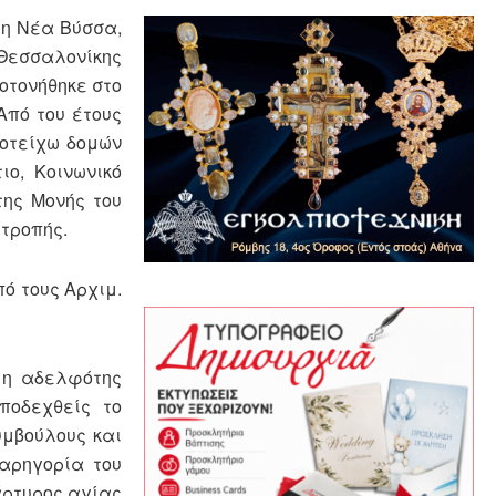
τη Νέα Βύσσα,
 Θεσσαλονίκης
ροτονήθηκε στο
Από του έτους
μοτείχω δομών
ιο, Κοινωνικό
της Μονής του
ιτροπής.
ό τους Αρχιμ.
 η αδελφότης
ποδεχθείς το
υμβούλους και
παρηγορία του
άρτυρος αγίας