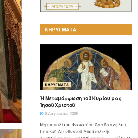
ΚΗΡΥΓΜΑΤΑ
ΚΗΡΎΓΜΑΤΑ
Ἡ Μεταμόρφωση τοῦ Κυρίου μας
Ἰησοῦ Χριστοῦ
6 Αυγούστου 2026
Μητροπολίτου Φαναρίου Ἀγαθαγγέλου,
Γενικοῦ Διευθυντοῦ Ἀποστολικῆς
Διακονίας τῆς Ἐκκλησίας τῆς Ἑλλάδος Ὁ