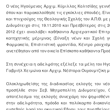
Ο νέος Ηγούμενος Αρχιμ. Κύριλλος Κολτσίδης γενν
όπου και παρακολούθησε τις εγκύκλιες σπουδές. Εί
και πτυχιούχος της Θεολογικής Σχολής του Α.Π.Θ. με
Διδυμότειχο στις 19.11.2010 και Πρεσβύτερος στις 
2012 έχει αναλάβει καθήκοντα Αρχιερατικού Επιτρ
κατηχητικής μέριμνας (Σύναξη νέων και Σχολή γο
Φαρμακείο, Επισιτιστική φροντίδα, Κέντρο ρουχισ
ανετέθησαν από τον οικείο Επίσκοπο καθήκοντα Προέ
Στη συνέχεια η αδελφότης εξέλεξε τα μέλη του Ηγο
Γαβριήλ Χειμώνα και Αρχιμ. Νέστορα Ουρουμτζίκη μ
Ολοκληρωθείσης της διαδικασίας εκλογής του νέ
προσήλθε στον Σεβ. Μητροπολίτη Διδυμοτείχου, 
αποτέλεσμα της εκλογής συνεχάρη τον ψηφισθέντα
στην αδελφότητα, πρόοδο και πολύκαρπο διακονία
ευσεβούς λαού του ακριτικού Έβρου, ταις πρεσβείαι