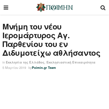
Μνήμη του νέου
Ιερομάρτυρος Aγ.
Παρθενίου του εν
Διδυμοτείχω αθλήσαντος
in
Εκκλησία της Ελλάδος
,
Εκκλησιαστική Επικαιρότητα
5 Μαρτίου 2019
by
Poimin.gr Team