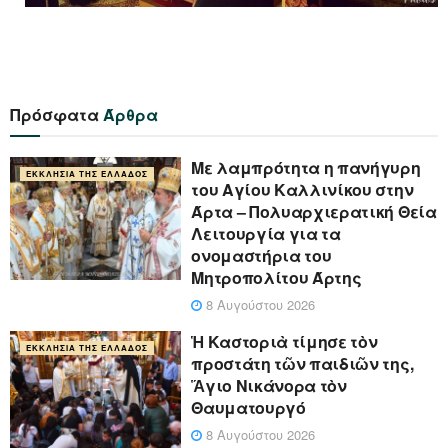
Πρόσφατα
Άρθρα
Με λαμπρότητα η πανήγυρη
ΕΚΚΛΗΣΊΑ ΤΗΣ ΕΛΛΆΔΟΣ
του Αγίου Καλλινίκου στην
Άρτα – Πολυαρχιερατική Θεία
Λειτουργία για τα
ονομαστήρια του
Μητροπολίτου Άρτης
8 Αυγούστου 2026
Ἡ Καστοριὰ τίμησε τὸν
ΕΚΚΛΗΣΊΑ ΤΗΣ ΕΛΛΆΔΟΣ
προστάτη τῶν παιδιῶν της,
Ἅγιο Νικάνορα τὸν
Θαυματουργό
8 Αυγούστου 2026