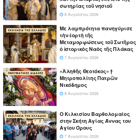
σωτηρίας τοῦ νησιοῦ
8 Αυγούστου 2026
Με λαμπρότητα πανηγύρισε
ΕΚΚΛΗΣΊΑ ΤΗΣ ΕΛΛΆΔΟΣ
τὴν ἑορτὴ τῆς
Μεταμορφώσεως τοῦ Σωτῆρος
ὁ ἱστορικὸς Ναὸς τῆς Πλάκας
7 Αυγούστου 2026
«Ἀληθῆς Θεοτόκος» †
ΠΝΕΥΜΑΤΙΚΈΣ ΔΙΔΑΧΈΣ
Μητροπολίτης Πατρῶν
Νικόδημος
8 Αυγούστου 2026
Ο Κιλκισίου Βαρθολομαίος
ΕΚΚΛΗΣΊΑ ΤΗΣ ΕΛΛΆΔΟΣ
στην Σκήτη Αγίας Άννας του
Αγίου Όρους
7 Αυγούστου 2026