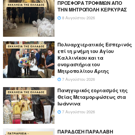
ΠΡΟΣΦΟΡΑ ΤΡΟΦΙΜΩΝ ΑΠΟ
ΕΚΚΛΗΣΊΑ ΤΗΣ ΕΛΛΆΔΟΣ
ΤΗΝ ΜΗΤΡΟΠΟΛΗ ΚΕΡΚΥΡΑΣ
8 Αυγούστου 2026
Πολυαρχιερατικός Εσπερινός
ΕΚΚΛΗΣΊΑ ΤΗΣ ΕΛΛΆΔΟΣ
επί τη μνήμη του Αγίου
Καλλινίκου και τα
ονομαστήρια του
Μητροπολίτου Άρτης
7 Αυγούστου 2026
Πανηγυρικός εορτασμός της
ΕΚΚΛΗΣΊΑ ΤΗΣ ΕΛΛΆΔΟΣ
Θείας Μεταμορφώσεως στα
Ιωάννινα
7 Αυγούστου 2026
ΠΑΡΑΔΟΣΗ ΠΑΡΑΛΑΒΗ
ΠΑΤΡΙΑΡΧΕΊΑ -