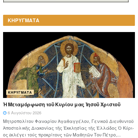
ΚΗΡΥΓΜΑΤΑ
ΚΗΡΎΓΜΑΤΑ
Ἡ Μεταμόρφωση τοῦ Κυρίου μας Ἰησοῦ Χριστοῦ
6 Αυγούστου 2026
Μητροπολίτου Φαναρίου Ἀγαθαγγέλου, Γενικοῦ Διευθυντοῦ
Ἀποστολικῆς Διακονίας τῆς Ἐκκλησίας τῆς Ἑλλάδος Ὁ Κύ­ρι­
ος ἐκλέγει τούς προ­κρί­τους τῶν Μα­θη­τῶν Του Πέ­τρο,...