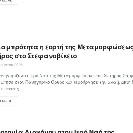
λαμπρότητα η εορτή της Μεταμορφώσεως
ήρος στο Στεφανοβίκειο
ούστου 2026
ανηγυρίζοντα Ιερό Ναό της Μεταμορφώσεως του Σωτήρος Στεφ
άτησε στον Πανηγυρικό Όρθρο και ιερούργησε την αναίμακτη
ιώτατος...
D MORE
οτονία Διακόνου στον Ιερό Ναό της