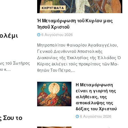
ΚΗΡΎΓΜΑΤΑ
Ἡ Μεταμόρφωση τοῦ Κυρίου μας
Ἰησοῦ Χριστοῦ
Γολέμι
6 Αυγούστου 2026
Μητροπολίτου Φαναρίου Ἀγαθαγγέλου,
Γενικοῦ Διευθυντοῦ Ἀποστολικῆς
Διακονίας τῆς Ἐκκλησίας τῆς Ἑλλάδος Ὁ
ως τοῦ Σωτῆρος
Κύ­ρι­ος ἐκλέγει τούς προ­κρί­τους τῶν Μα­
 κ....
θη­τῶν Του Πέ­τρο,...
Η Μεταμόρφωση
είναι η γιορτή της
αλήθειας, της
αποκάλυψης της
δόξας του Χριστού
 Σου το
6 Αυγούστου 2026