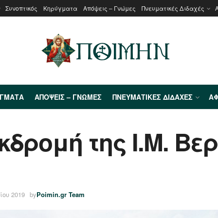
Συνοπτικός
Κηρύγματα
Απόψεις – Γνώμες
Πνευματικές Διδαχές
ΎΓΜΑΤΑ
ΑΠΌΨΕΙΣ – ΓΝΏΜΕΣ
ΠΝΕΥΜΑΤΙΚΈΣ ΔΙΔΑΧΈΣ
ΑΦ
δρομή της Ι.Μ. Βε
ίου 2019
by
Poimin.gr Team