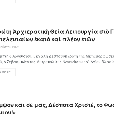
ρώτη Ἀρχιερατικὴ Θεία Λειτουργία στὸ 
 τελευταίων ἑκατὸ καὶ πλέον ἐτῶν
ούστου 2026
μπτη 6 Αὐγούστου, μεγάλη Δεσποτικὴ ἑορτὴ τῆς Μεταμορφώσε
ῦ, ὁ Σεβασμιώτατος Μητροπολίτης Ναυπάκτου καὶ Ἁγίου Βλασίου
D MORE
ψον και σε μας, Δέσποτα Χριστέ, το Φως
νιον!»