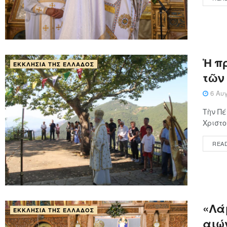
Ἡ π
ΕΚΚΛΗΣΊΑ ΤΗΣ ΕΛΛΆΔΟΣ
τῶν
6 Αυγ
Τὴν Πέ
Χριστο
REA
«Λάμ
ΕΚΚΛΗΣΊΑ ΤΗΣ ΕΛΛΆΔΟΣ
αιώ