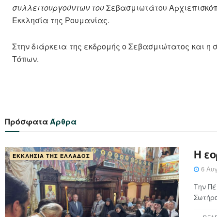
συλλειτουργούντων του
Σεβασμιωτάτου Αρχιεπισκόπο
Εκκλησία της Ρουμανίας.
Στην διάρκεια της εκδρομής ο Σεβασμιώτατος και η
Τόπων.
Πρόσφατα
Άρθρα
Η ε
ΕΚΚΛΗΣΊΑ ΤΗΣ ΕΛΛΆΔΟΣ
6 Αυγ
Την Πέ
Σωτήρο
REA