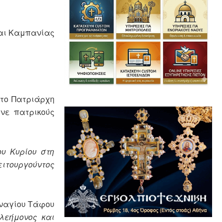
και Καμπανίας
ατο Πατριάρχη
υνε πατρικούς
υ Κυρίου στη
ιτουργούντος
αναγίου Τάφου
λεήμονος και