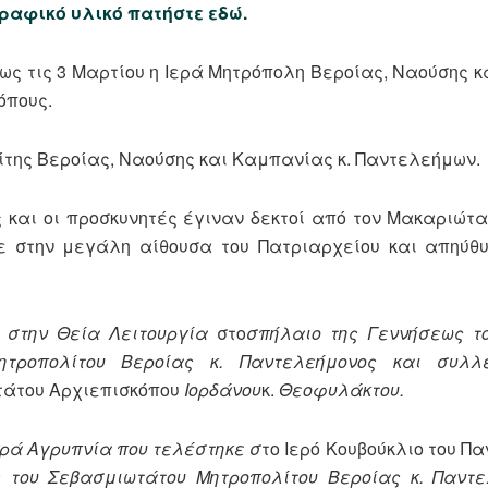
ραφικό υλικό πατήστε εδώ.
έως τις 3 Μαρτίου η Ιερά Μητρόπολη Βεροίας, Ναούσης 
όπους.
ίτης Βεροίας, Ναούσης και Καμπανίας κ. Παντελεήμων.
ς και οι προσκυνητές έγιναν δεκτοί από τον Μακαριώτ
κε στην μεγάλη αίθουσα του Πατριαρχείου και απηύθ
 στην Θεία Λειτουργία
στο
σπήλαιο της Γεννήσεως το
τροπολίτου Βεροίας κ. Παντελεήμονος και συλλε
τάτου Αρχιεπισκόπου
Ιορδάνου
κ.
Θεοφυλάκτου.
ερά Αγρυπνία που τελέστηκε σ
το Ιερό Κουβούκλιο του Π
 του Σεβασμιωτάτου Μητροπολίτου Βεροίας κ. Παντε