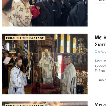
Με 
ΕΚΚΛΗΣΊΑ ΤΗΣ ΕΛΛΆΔΟΣ
Σωτ
6 Αυγ
Στον π
χοροστ
Σεβασμ
REA
Χειρ
ΕΚΚΛΗΣΊΑ ΤΗΣ ΕΛΛΆΔΟΣ