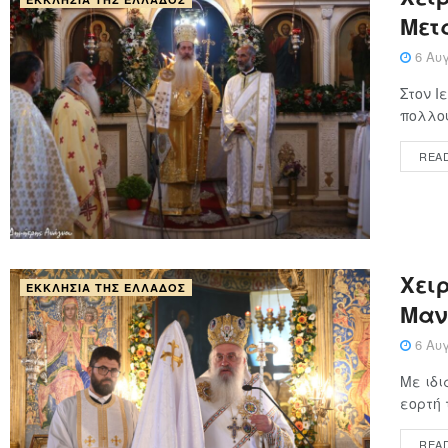
Μετ
6 Αυγ
Στον Ι
πολλού
REA
Xειρ
ΕΚΚΛΗΣΊΑ ΤΗΣ ΕΛΛΆΔΟΣ
Μαν
6 Αυγ
Με ιδι
εορτή 
REA