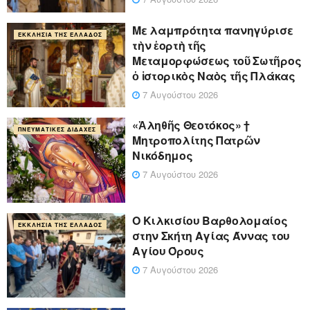
Με λαμπρότητα πανηγύρισε
ΕΚΚΛΗΣΊΑ ΤΗΣ ΕΛΛΆΔΟΣ
τὴν ἑορτὴ τῆς
Μεταμορφώσεως τοῦ Σωτῆρος
ὁ ἱστορικὸς Ναὸς τῆς Πλάκας
7 Αυγούστου 2026
«Ἀληθῆς Θεοτόκος» †
ΠΝΕΥΜΑΤΙΚΈΣ ΔΙΔΑΧΈΣ
Μητροπολίτης Πατρῶν
Νικόδημος
7 Αυγούστου 2026
Ο Κιλκισίου Βαρθολομαίος
ΕΚΚΛΗΣΊΑ ΤΗΣ ΕΛΛΆΔΟΣ
στην Σκήτη Αγίας Άννας του
Αγίου Όρους
7 Αυγούστου 2026