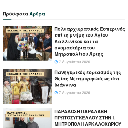
Πρόσφατα
Άρθρα
Πολυαρχιερατικός Εσπερινός
ΕΚΚΛΗΣΊΑ ΤΗΣ ΕΛΛΆΔΟΣ
επί τη μνήμη του Αγίου
Καλλινίκου και τα
ονομαστήρια του
Μητροπολίτου Άρτης
7 Αυγούστου 2026
Πανηγυρικός εορτασμός της
ΕΚΚΛΗΣΊΑ ΤΗΣ ΕΛΛΆΔΟΣ
Θείας Μεταμορφώσεως στα
Ιωάννινα
7 Αυγούστου 2026
ΠΑΡΑΔΟΣΗ ΠΑΡΑΛΑΒΗ
ΠΑΤΡΙΑΡΧΕΊΑ -
ΑΥΤΟΚΈΦΑΛΕΣ ΕΚΚΛΗΣΊΕΣ
ΠΡΩΤΟΣΥΓΚΕΛΛΟΥ ΣΤΗΝ Ι.
ΜΗΤΡΟΠΟΛΗ ΑΡΚΑΛΟΧΩΡΙΟΥ