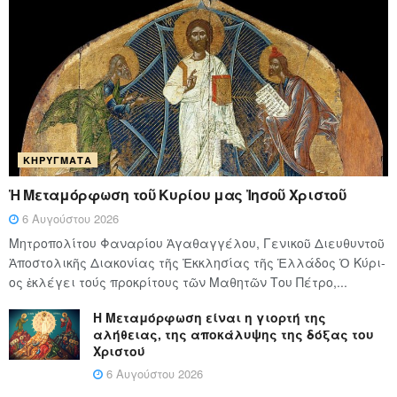
ΚΗΡΎΓΜΑΤΑ
Ἡ Μεταμόρφωση τοῦ Κυρίου μας Ἰησοῦ Χριστοῦ
6 Αυγούστου 2026
Μητροπολίτου Φαναρίου Ἀγαθαγγέλου, Γενικοῦ Διευθυντοῦ
Ἀποστολικῆς Διακονίας τῆς Ἐκκλησίας τῆς Ἑλλάδος Ὁ Κύ­ρι­
ος ἐκλέγει τούς προ­κρί­τους τῶν Μα­θη­τῶν Του Πέ­τρο,...
Η Μεταμόρφωση είναι η γιορτή της
αλήθειας, της αποκάλυψης της δόξας του
Χριστού
6 Αυγούστου 2026