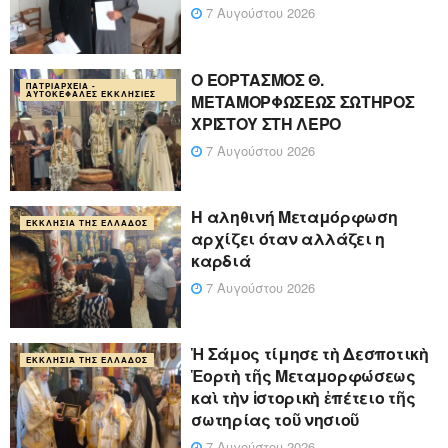
7 Αυγούστου 2026
Ο ΕΟΡΤΑΣΜΟΣ Θ.
ΠΑΤΡΙΑΡΧΕΊΑ -
ΑΥΤΟΚΈΦΑΛΕΣ ΕΚΚΛΗΣΊΕΣ
ΜΕΤΑΜΟΡΦΩΣΕΩΣ ΣΩΤΗΡΟΣ
ΧΡΙΣΤΟΥ ΣΤΗ ΛΕΡΟ
7 Αυγούστου 2026
Η αληθινή Μεταμόρφωση
ΕΚΚΛΗΣΊΑ ΤΗΣ ΕΛΛΆΔΟΣ
αρχίζει όταν αλλάζει η
καρδιά
7 Αυγούστου 2026
Ἡ Σάμος τίμησε τὴ Δεσποτικὴ
ΕΚΚΛΗΣΊΑ ΤΗΣ ΕΛΛΆΔΟΣ
Ἑορτὴ τῆς Μεταμορφώσεως
καὶ τὴν ἱστορικὴ ἐπέτειο τῆς
σωτηρίας τοῦ νησιοῦ
7 Αυγούστου 2026