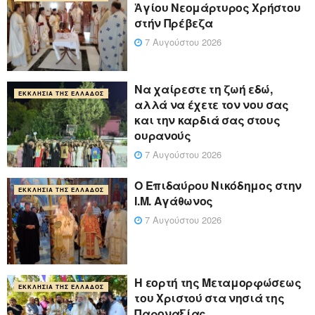
Ἁγίου Νεομάρτυρος Χρήστου
στήν Πρέβεζα
7 Αυγούστου 2026
Να χαίρεστε τη ζωή εδώ,
ΕΚΚΛΗΣΊΑ ΤΗΣ ΕΛΛΆΔΟΣ
αλλά να έχετε τον νου σας
και την καρδιά σας στους
ουρανούς
7 Αυγούστου 2026
Ο Επιδαύρου Νικόδημος στην
ΕΚΚΛΗΣΊΑ ΤΗΣ ΕΛΛΆΔΟΣ
Ι.Μ. Αγάθωνος
7 Αυγούστου 2026
Η εορτή της Μεταμορφώσεως
ΕΚΚΛΗΣΊΑ ΤΗΣ ΕΛΛΆΔΟΣ
του Χριστού στα νησιά της
Παροναξίας