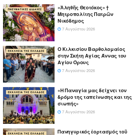
«Ἀληθῆς Θεοτόκος» †
ΠΝΕΥΜΑΤΙΚΈΣ ΔΙΔΑΧΈΣ
Μητροπολίτης Πατρῶν
Νικόδημος
7 Αυγούστου 2026
Ο Κιλκισίου Βαρθολομαίος
ΕΚΚΛΗΣΊΑ ΤΗΣ ΕΛΛΆΔΟΣ
στην Σκήτη Αγίας Άννας του
Αγίου Όρους
7 Αυγούστου 2026
«Η Παναγία μας δείχνει τον
ΕΚΚΛΗΣΊΑ ΤΗΣ ΕΛΛΆΔΟΣ
δρόμο της ταπείνωσης και της
σιωπής»
7 Αυγούστου 2026
Πανηγυρικός ἑορτασμός τοῦ
ΕΚΚΛΗΣΊΑ ΤΗΣ ΕΛΛΆΔΟΣ