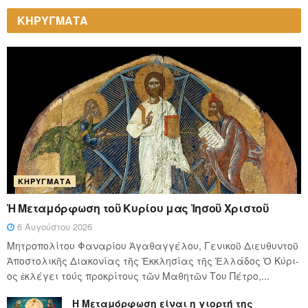
ΚΗΡΥΓΜΑΤΑ
ΚΗΡΎΓΜΑΤΑ
Ἡ Μεταμόρφωση τοῦ Κυρίου μας Ἰησοῦ Χριστοῦ
6 Αυγούστου 2026
Μητροπολίτου Φαναρίου Ἀγαθαγγέλου, Γενικοῦ Διευθυντοῦ
Ἀποστολικῆς Διακονίας τῆς Ἐκκλησίας τῆς Ἑλλάδος Ὁ Κύ­ρι­
ος ἐκλέγει τούς προ­κρί­τους τῶν Μα­θη­τῶν Του Πέ­τρο,...
Η Μεταμόρφωση είναι η γιορτή της