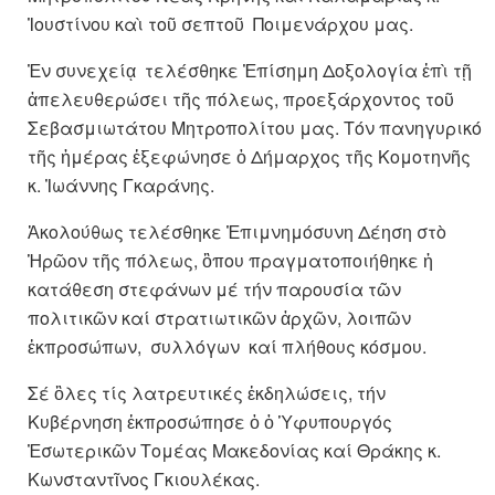
Ἰουστίνου καὶ τοῦ σεπτοῦ Ποιμενάρχου μας.
Ἐν συνεχείᾳ τελέσθηκε Ἐπίσημη Δοξολογία ἐπὶ τῇ
ἀπελευθερώσει τῆς πόλεως, προεξάρχοντος τοῦ
Σεβασμιωτάτου Μητροπολίτου μας. Τόν πανηγυρικό
τῆς ἡμέρας ἐξεφώνησε ὁ Δήμαρχος τῆς Κομοτηνῆς
κ. Ἰωάννης Γκαράνης.
Ἀκολούθως τελέσθηκε Ἐπιμνημόσυνη Δέηση στὸ
Ἡρῶον τῆς πόλεως, ὃπου πραγματοποιήθηκε ἡ
κατάθεση στεφάνων μέ τήν παρουσία τῶν
πολιτικῶν καί στρατιωτικῶν ἀρχῶν, λοιπῶν
ἐκπροσώπων, συλλόγων καί πλήθους κόσμου.
Σέ ὃλες τίς λατρευτικές ἐκδηλώσεις, τήν
Κυβέρνηση ἐκπροσώπησε ὁ ὁ Ὑφυπουργός
Ἐσωτερικῶν Τομέας Μακεδονίας καί Θράκης κ.
Κωνσταντῖνος Γκιουλέκας.