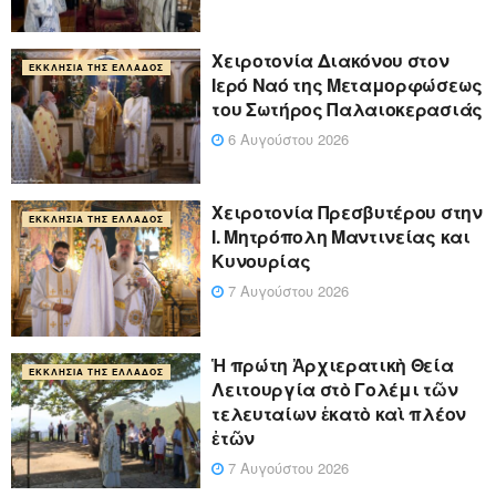
Χειροτονία Διακόνου στον
ΕΚΚΛΗΣΊΑ ΤΗΣ ΕΛΛΆΔΟΣ
Ιερό Ναό της Μεταμορφώσεως
του Σωτήρος Παλαιοκερασιάς
6 Αυγούστου 2026
Xειροτονία Πρεσβυτέρου στην
ΕΚΚΛΗΣΊΑ ΤΗΣ ΕΛΛΆΔΟΣ
Ι. Μητρόπολη Μαντινείας και
Κυνουρίας
7 Αυγούστου 2026
Ἡ πρώτη Ἀρχιερατικὴ Θεία
ΕΚΚΛΗΣΊΑ ΤΗΣ ΕΛΛΆΔΟΣ
Λειτουργία στὸ Γολέμι τῶν
τελευταίων ἑκατὸ καὶ πλέον
ἐτῶν
7 Αυγούστου 2026