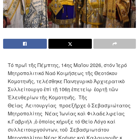
Τό πρωΐ τῆς Πέμπτης, 14ης Μαΐου 2026, στόν Ἱερό
Μητροπολιτικό Ναό Κοιμήσεως τῆς Θεοτόκου
Κομοτηνῆς, τελέσθηκε Πανηγυρικὸ Ἀρχιερατικὸ
Συλλείτουργο ἐπί τῇ 106ῃ ἐπετείῳ ἑορτῇ τῶν
Ἐλευθερίων τῆς Κομοτηνῆς. Τῆς
Θείας Λειτουργίας προεξῆρχε ὁ Σεβασμιώτατος
Μητροπολίτης Νέας Ἰωνίας καὶ Φιλαδελφείας
κ.Γαβριήλ ,ὁ ὁποίος κήρυξε τό Θείο Λόγο καί
συλλειτουργούντων, τοῦ Σεβασμιωτάτου
Μητροπολίτου Νέας Κρήνης καὶ Καλαμαριᾶς κ.