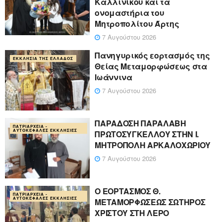
Καλλινίκου και τα
ονομαστήρια του
Μητροπολίτου Άρτης
7 Αυγούστου 2026
Πανηγυρικός εορτασμός της
ΕΚΚΛΗΣΊΑ ΤΗΣ ΕΛΛΆΔΟΣ
Θείας Μεταμορφώσεως στα
Ιωάννινα
7 Αυγούστου 2026
ΠΑΡΑΔΟΣΗ ΠΑΡΑΛΑΒΗ
ΠΑΤΡΙΑΡΧΕΊΑ -
ΑΥΤΟΚΈΦΑΛΕΣ ΕΚΚΛΗΣΊΕΣ
ΠΡΩΤΟΣΥΓΚΕΛΛΟΥ ΣΤΗΝ Ι.
ΜΗΤΡΟΠΟΛΗ ΑΡΚΑΛΟΧΩΡΙΟΥ
7 Αυγούστου 2026
Ο ΕΟΡΤΑΣΜΟΣ Θ.
ΠΑΤΡΙΑΡΧΕΊΑ -
ΑΥΤΟΚΈΦΑΛΕΣ ΕΚΚΛΗΣΊΕΣ
ΜΕΤΑΜΟΡΦΩΣΕΩΣ ΣΩΤΗΡΟΣ
ΧΡΙΣΤΟΥ ΣΤΗ ΛΕΡΟ