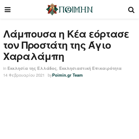
Λάμπουσα η Κέα εόρτασε
τον Προστάτη της Άγιο
Χαραλάμπη
in
Εκκλησία της Ελλάδος
,
Εκκλησιαστική Επικαιρότητα
14 Φεβρουαρίου 2021
by
Poimin.gr Team