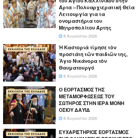
του Αγίου Καλλινίκου στην
Άρτα – Πολυαρχιερατική Θεία
Λειτουργία για τα
ονομαστήρια του
Μητροπολίτου Άρτης
8 Αυγούστου 2026
Ἡ Καστοριὰ τίμησε τὸν
ΕΚΚΛΗΣΊΑ ΤΗΣ ΕΛΛΆΔΟΣ
προστάτη τῶν παιδιῶν της,
Ἅγιο Νικάνορα τὸν
Θαυματουργό
8 Αυγούστου 2026
Ο ΕΟΡΤΑΣΜΟΣ ΤΗΣ
ΕΚΚΛΗΣΊΑ ΤΗΣ ΕΛΛΆΔΟΣ
ΜΕΤΑΜΟΡΦΩΣΕΩΣ ΤΟΥ
ΣΩΤΗΡΟΣ ΣΤΗΝ ΙΕΡΑ ΜΟΝΗ
ΟΣΙΟΥ ΔΑΥΪΔ
8 Αυγούστου 2026
ΕΥΧΑΡΙΣΤΗΡΙΟΣ ΕΟΡΤΑΣΜΟΣ
ΕΚΚΛΗΣΊΑ ΤΗΣ ΕΛΛΆΔΟΣ