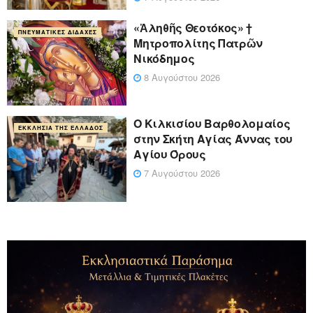
«Ἀληθῆς Θεοτόκος» †
ΠΝΕΥΜΑΤΙΚΈΣ ΔΙΔΑΧΈΣ
Μητροπολίτης Πατρῶν
Νικόδημος
8 Αυγούστου 2026
Ο Κιλκισίου Βαρθολομαίος
ΕΚΚΛΗΣΊΑ ΤΗΣ ΕΛΛΆΔΟΣ
στην Σκήτη Αγίας Άννας του
Αγίου Όρους
7 Αυγούστου 2026