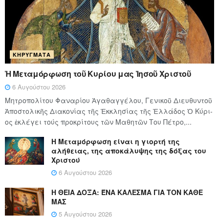
ΚΗΡΎΓΜΑΤΑ
Ἡ Μεταμόρφωση τοῦ Κυρίου μας Ἰησοῦ Χριστοῦ
6 Αυγούστου 2026
Μητροπολίτου Φαναρίου Ἀγαθαγγέλου, Γενικοῦ Διευθυντοῦ
Ἀποστολικῆς Διακονίας τῆς Ἐκκλησίας τῆς Ἑλλάδος Ὁ Κύ­ρι­
ος ἐκλέγει τούς προ­κρί­τους τῶν Μα­θη­τῶν Του Πέ­τρο,...
Η Μεταμόρφωση είναι η γιορτή της
αλήθειας, της αποκάλυψης της δόξας του
Χριστού
6 Αυγούστου 2026
Η ΘΕΙΑ ΔΟΞΑ: ΈΝΑ ΚΑΛΕΣΜΑ ΓΙΑ ΤΟΝ ΚΑΘΕ
ΜΑΣ
5 Αυγούστου 2026