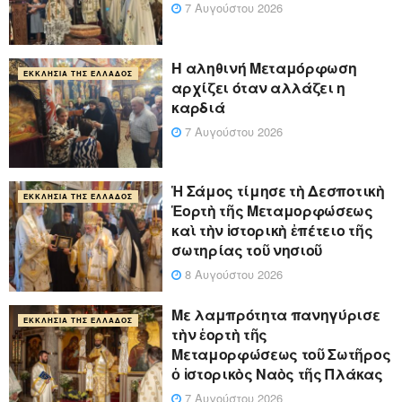
7 Αυγούστου 2026
Η αληθινή Μεταμόρφωση
ΕΚΚΛΗΣΊΑ ΤΗΣ ΕΛΛΆΔΟΣ
αρχίζει όταν αλλάζει η
καρδιά
7 Αυγούστου 2026
Ἡ Σάμος τίμησε τὴ Δεσποτικὴ
ΕΚΚΛΗΣΊΑ ΤΗΣ ΕΛΛΆΔΟΣ
Ἑορτὴ τῆς Μεταμορφώσεως
καὶ τὴν ἱστορικὴ ἐπέτειο τῆς
σωτηρίας τοῦ νησιοῦ
8 Αυγούστου 2026
Με λαμπρότητα πανηγύρισε
ΕΚΚΛΗΣΊΑ ΤΗΣ ΕΛΛΆΔΟΣ
τὴν ἑορτὴ τῆς
Μεταμορφώσεως τοῦ Σωτῆρος
ὁ ἱστορικὸς Ναὸς τῆς Πλάκας
7 Αυγούστου 2026