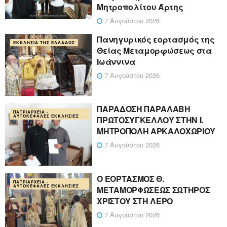
Μητροπολίτου Άρτης
7 Αυγούστου 2026
Πανηγυρικός εορτασμός της
ΕΚΚΛΗΣΊΑ ΤΗΣ ΕΛΛΆΔΟΣ
Θείας Μεταμορφώσεως στα
Ιωάννινα
7 Αυγούστου 2026
ΠΑΡΑΔΟΣΗ ΠΑΡΑΛΑΒΗ
ΠΑΤΡΙΑΡΧΕΊΑ -
ΑΥΤΟΚΈΦΑΛΕΣ ΕΚΚΛΗΣΊΕΣ
ΠΡΩΤΟΣΥΓΚΕΛΛΟΥ ΣΤΗΝ Ι.
ΜΗΤΡΟΠΟΛΗ ΑΡΚΑΛΟΧΩΡΙΟΥ
7 Αυγούστου 2026
Ο ΕΟΡΤΑΣΜΟΣ Θ.
ΠΑΤΡΙΑΡΧΕΊΑ -
ΑΥΤΟΚΈΦΑΛΕΣ ΕΚΚΛΗΣΊΕΣ
ΜΕΤΑΜΟΡΦΩΣΕΩΣ ΣΩΤΗΡΟΣ
ΧΡΙΣΤΟΥ ΣΤΗ ΛΕΡΟ
7 Αυγούστου 2026