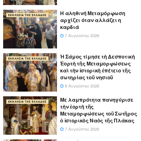
Η αληθινή Μεταμόρφωση
ΕΚΚΛΗΣΊΑ ΤΗΣ ΕΛΛΆΔΟΣ
αρχίζει όταν αλλάζει η
καρδιά
7 Αυγούστου 2026
Ἡ Σάμος τίμησε τὴ Δεσποτικὴ
ΕΚΚΛΗΣΊΑ ΤΗΣ ΕΛΛΆΔΟΣ
Ἑορτὴ τῆς Μεταμορφώσεως
καὶ τὴν ἱστορικὴ ἐπέτειο τῆς
σωτηρίας τοῦ νησιοῦ
8 Αυγούστου 2026
Με λαμπρότητα πανηγύρισε
ΕΚΚΛΗΣΊΑ ΤΗΣ ΕΛΛΆΔΟΣ
τὴν ἑορτὴ τῆς
Μεταμορφώσεως τοῦ Σωτῆρος
ὁ ἱστορικὸς Ναὸς τῆς Πλάκας
7 Αυγούστου 2026