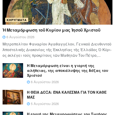
ΚΗΡΎΓΜΑΤΑ
Ἡ Μεταμόρφωση τοῦ Κυρίου μας Ἰησοῦ Χριστοῦ
6 Αυγούστου 2026
Μητροπολίτου Φαναρίου Ἀγαθαγγέλου, Γενικοῦ Διευθυντοῦ
Ἀποστολικῆς Διακονίας τῆς Ἐκκλησίας τῆς Ἑλλάδος Ὁ Κύ­ρι­
ος ἐκλέγει τούς προ­κρί­τους τῶν Μα­θη­τῶν Του Πέ­τρο,...
Η Μεταμόρφωση είναι η γιορτή της
αλήθειας, της αποκάλυψης της δόξας του
Χριστού
6 Αυγούστου 2026
Η ΘΕΙΑ ΔΟΞΑ: ΈΝΑ ΚΑΛΕΣΜΑ ΓΙΑ ΤΟΝ ΚΑΘΕ
ΜΑΣ
5 Αυγούστου 2026
Η εορτή της Μεταμορφώσεως του Σωτήρος