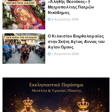
«Ἀληθῆς Θεοτόκος» †
ΠΝΕΥΜΑΤΙΚΈΣ ΔΙΔΑΧΈΣ
Μητροπολίτης Πατρῶν
Νικόδημος
8 Αυγούστου 2026
Ο Κιλκισίου Βαρθολομαίος
ΕΚΚΛΗΣΊΑ ΤΗΣ ΕΛΛΆΔΟΣ
στην Σκήτη Αγίας Άννας του
Αγίου Όρους
7 Αυγούστου 2026