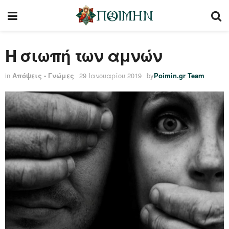
Η σιωπή των αμνών
in
Απόψεις - Γνώμες
29 Ιανουαρίου 2019
by
Poimin.gr Team