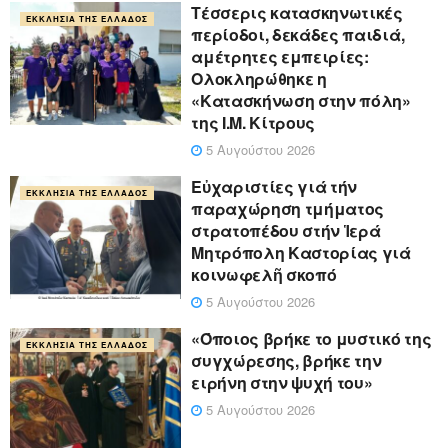
Τέσσερις κατασκηνωτικές
ΕΚΚΛΗΣΊΑ ΤΗΣ ΕΛΛΆΔΟΣ
περίοδοι, δεκάδες παιδιά,
αμέτρητες εμπειρίες:
Ολοκληρώθηκε η
«Κατασκήνωση στην πόλη»
της Ι.Μ. Κίτρους
5 Αυγούστου 2026
Εὐχαριστίες γιά τήν
ΕΚΚΛΗΣΊΑ ΤΗΣ ΕΛΛΆΔΟΣ
παραχώρηση τμήματος
στρατοπέδου στήν Ἱερά
Μητρόπολη Καστορίας γιά
κοινωφελῆ σκοπό
5 Αυγούστου 2026
«Όποιος βρήκε το μυστικό της
ΕΚΚΛΗΣΊΑ ΤΗΣ ΕΛΛΆΔΟΣ
συγχώρεσης, βρήκε την
ειρήνη στην ψυχή του»
5 Αυγούστου 2026