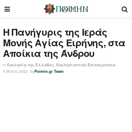
Η Πανήγυρις της Ιεράς
Μονής Αγίας Ειρήνης, στα
Αποίκια της Άνδρου
in
Εκκλησία της Ελλάδος
,
Εκκλησιαστική Επικαιρότητα
5 Μαΐου 2022
by
Poimin.gr Team