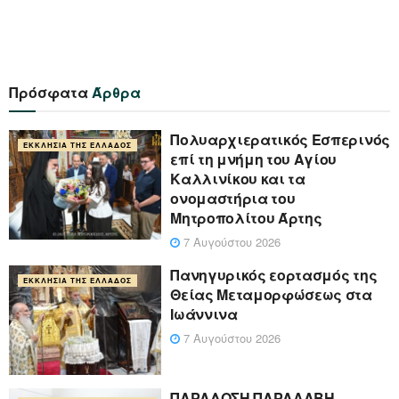
Πρόσφατα
Άρθρα
Πολυαρχιερατικός Εσπερινός
ΕΚΚΛΗΣΊΑ ΤΗΣ ΕΛΛΆΔΟΣ
επί τη μνήμη του Αγίου
Καλλινίκου και τα
ονομαστήρια του
Μητροπολίτου Άρτης
7 Αυγούστου 2026
Πανηγυρικός εορτασμός της
ΕΚΚΛΗΣΊΑ ΤΗΣ ΕΛΛΆΔΟΣ
Θείας Μεταμορφώσεως στα
Ιωάννινα
7 Αυγούστου 2026
ΠΑΡΑΔΟΣΗ ΠΑΡΑΛΑΒΗ