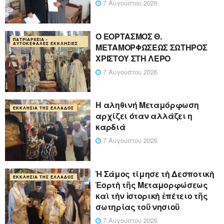
7 Αυγούστου 2026
Ο ΕΟΡΤΑΣΜΟΣ Θ.
ΠΑΤΡΙΑΡΧΕΊΑ -
ΑΥΤΟΚΈΦΑΛΕΣ ΕΚΚΛΗΣΊΕΣ
ΜΕΤΑΜΟΡΦΩΣΕΩΣ ΣΩΤΗΡΟΣ
ΧΡΙΣΤΟΥ ΣΤΗ ΛΕΡΟ
7 Αυγούστου 2026
Η αληθινή Μεταμόρφωση
ΕΚΚΛΗΣΊΑ ΤΗΣ ΕΛΛΆΔΟΣ
αρχίζει όταν αλλάζει η
καρδιά
7 Αυγούστου 2026
Ἡ Σάμος τίμησε τὴ Δεσποτικὴ
ΕΚΚΛΗΣΊΑ ΤΗΣ ΕΛΛΆΔΟΣ
Ἑορτὴ τῆς Μεταμορφώσεως
καὶ τὴν ἱστορικὴ ἐπέτειο τῆς
σωτηρίας τοῦ νησιοῦ
7 Αυγούστου 2026