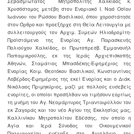
Σεβασμιώτατος Μητροπολίτης Χαλκίδος κ.
Χρυσόστομος μετέβη στον Ενοριακό Ι. Ναό Οσίου
Ιωάννου του Ρώσσου Βασιλικού, όπου χοροστάτησε
στον Όρθρο και προεξήρχε στη Θεία Λειτουργία με
συλλειτουργούς τον Αρχιμ. Συμεών Ηλιοδρομίτη-
Προϊστάμενο της Ενορίας Αγ. Παρασκευής
Πολιούχου Χαλκίδος, οι Πρωτοπρεσβ. Εμμανουήλ
Παπαμικρούλης, εκ της Ιεράς Αρχιεπισκοπής
Αθηνών, Σταμάτιος Μπασδέκης-Εφημέριος της
Ενορίας Κοιμ. Θεοτόκου Βασιλικού, Κωνσταντίνος
Λοβέρδος-Εφημέριος της εκεί Ενορίας και ο Διάκ.
Νικόλαος Πριμηκύριος, μαζί με πολλούς ευσεβείς
ενορίτες, οι οποίοι προσήλθαν να τιμήσουν εορτίως
τη μνήμη του Αγ. Νεομάρτυρος Τριανταφύλλου του
εκ Ζαγοράς και του νέο Αγίου της Εκκλησίας μας,
Καλλινίκου Μητροπολίτου Εδέσσης, τον οποίο η
Αγία και Ιερά Σύνοδος του Οικουμενικού
Πατριαρχείου ενέταξε στο Αγιολόγιο της