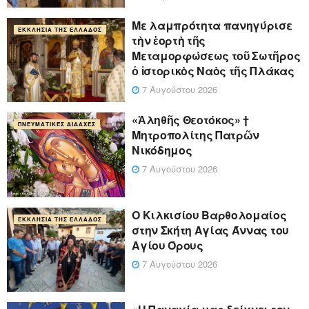
Με λαμπρότητα πανηγύρισε
ΕΚΚΛΗΣΊΑ ΤΗΣ ΕΛΛΆΔΟΣ
τὴν ἑορτὴ τῆς
Μεταμορφώσεως τοῦ Σωτῆρος
ὁ ἱστορικὸς Ναὸς τῆς Πλάκας
7 Αυγούστου 2026
«Ἀληθῆς Θεοτόκος» †
ΠΝΕΥΜΑΤΙΚΈΣ ΔΙΔΑΧΈΣ
Μητροπολίτης Πατρῶν
Νικόδημος
7 Αυγούστου 2026
Ο Κιλκισίου Βαρθολομαίος
ΕΚΚΛΗΣΊΑ ΤΗΣ ΕΛΛΆΔΟΣ
στην Σκήτη Αγίας Άννας του
Αγίου Όρους
7 Αυγούστου 2026