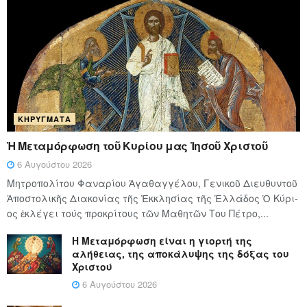
ΚΗΡΎΓΜΑΤΑ
Ἡ Μεταμόρφωση τοῦ Κυρίου μας Ἰησοῦ Χριστοῦ
6 Αυγούστου 2026
Μητροπολίτου Φαναρίου Ἀγαθαγγέλου, Γενικοῦ Διευθυντοῦ
Ἀποστολικῆς Διακονίας τῆς Ἐκκλησίας τῆς Ἑλλάδος Ὁ Κύ­ρι­
ος ἐκλέγει τούς προ­κρί­τους τῶν Μα­θη­τῶν Του Πέ­τρο,...
Η Μεταμόρφωση είναι η γιορτή της
αλήθειας, της αποκάλυψης της δόξας του
Χριστού
6 Αυγούστου 2026