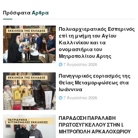
Πρόσφατα
Άρθρα
Πολυαρχιερατικός Εσπερινός
ΕΚΚΛΗΣΊΑ ΤΗΣ ΕΛΛΆΔΟΣ
επί τη μνήμη του Αγίου
Καλλινίκου και τα
ονομαστήρια του
Μητροπολίτου Άρτης
7 Αυγούστου 2026
Πανηγυρικός εορτασμός της
ΕΚΚΛΗΣΊΑ ΤΗΣ ΕΛΛΆΔΟΣ
Θείας Μεταμορφώσεως στα
Ιωάννινα
7 Αυγούστου 2026
ΠΑΡΑΔΟΣΗ ΠΑΡΑΛΑΒΗ
ΠΑΤΡΙΑΡΧΕΊΑ -
ΑΥΤΟΚΈΦΑΛΕΣ ΕΚΚΛΗΣΊΕΣ
ΠΡΩΤΟΣΥΓΚΕΛΛΟΥ ΣΤΗΝ Ι.
ΜΗΤΡΟΠΟΛΗ ΑΡΚΑΛΟΧΩΡΙΟΥ