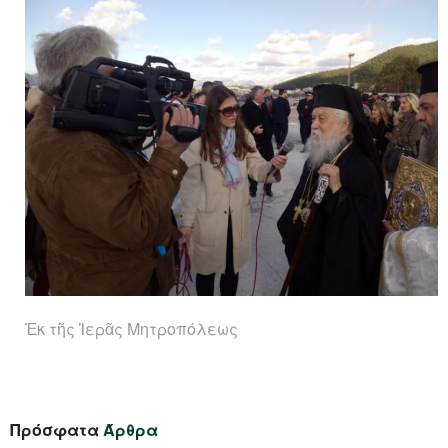
Ἐκ τῆς Ἱερᾶς Μητροπόλεως
Πρόσφατα
Άρθρα