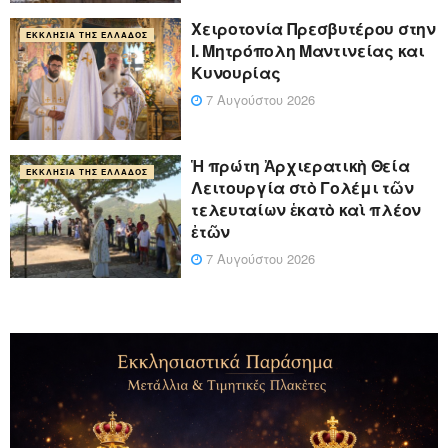
Xειροτονία Πρεσβυτέρου στην
ΕΚΚΛΗΣΊΑ ΤΗΣ ΕΛΛΆΔΟΣ
Ι. Μητρόπολη Μαντινείας και
Κυνουρίας
7 Αυγούστου 2026
Ἡ πρώτη Ἀρχιερατικὴ Θεία
ΕΚΚΛΗΣΊΑ ΤΗΣ ΕΛΛΆΔΟΣ
Λειτουργία στὸ Γολέμι τῶν
τελευταίων ἑκατὸ καὶ πλέον
ἐτῶν
7 Αυγούστου 2026