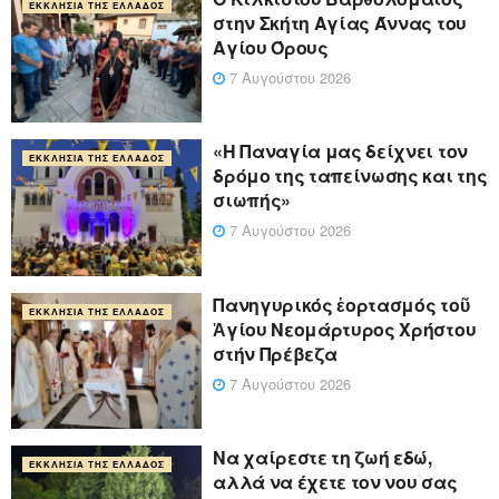
ΕΚΚΛΗΣΊΑ ΤΗΣ ΕΛΛΆΔΟΣ
στην Σκήτη Αγίας Άννας του
Αγίου Όρους
7 Αυγούστου 2026
«Η Παναγία μας δείχνει τον
ΕΚΚΛΗΣΊΑ ΤΗΣ ΕΛΛΆΔΟΣ
δρόμο της ταπείνωσης και της
σιωπής»
7 Αυγούστου 2026
Πανηγυρικός ἑορτασμός τοῦ
ΕΚΚΛΗΣΊΑ ΤΗΣ ΕΛΛΆΔΟΣ
Ἁγίου Νεομάρτυρος Χρήστου
στήν Πρέβεζα
7 Αυγούστου 2026
Να χαίρεστε τη ζωή εδώ,
ΕΚΚΛΗΣΊΑ ΤΗΣ ΕΛΛΆΔΟΣ
αλλά να έχετε τον νου σας