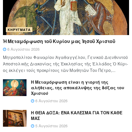
ΚΗΡΎΓΜΑΤΑ
Ἡ Μεταμόρφωση τοῦ Κυρίου μας Ἰησοῦ Χριστοῦ
6 Αυγούστου 2026
Μητροπολίτου Φαναρίου Ἀγαθαγγέλου, Γενικοῦ Διευθυντοῦ
Ἀποστολικῆς Διακονίας τῆς Ἐκκλησίας τῆς Ἑλλάδος Ὁ Κύ­ρι­
ος ἐκλέγει τούς προ­κρί­τους τῶν Μα­θη­τῶν Του Πέ­τρο,...
Η Μεταμόρφωση είναι η γιορτή της
αλήθειας, της αποκάλυψης της δόξας του
Χριστού
6 Αυγούστου 2026
Η ΘΕΙΑ ΔΟΞΑ: ΈΝΑ ΚΑΛΕΣΜΑ ΓΙΑ ΤΟΝ ΚΑΘΕ
ΜΑΣ
5 Αυγούστου 2026