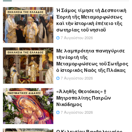
Ἡ Σάμος τίμησε τὴ Δεσποτικὴ
ΕΚΚΛΗΣΊΑ ΤΗΣ ΕΛΛΆΔΟΣ
Ἑορτὴ τῆς Μεταμορφώσεως
καὶ τὴν ἱστορικὴ ἐπέτειο τῆς
σωτηρίας τοῦ νησιοῦ
7 Αυγούστου 2026
Με λαμπρότητα πανηγύρισε
ΕΚΚΛΗΣΊΑ ΤΗΣ ΕΛΛΆΔΟΣ
τὴν ἑορτὴ τῆς
Μεταμορφώσεως τοῦ Σωτῆρος
ὁ ἱστορικὸς Ναὸς τῆς Πλάκας
7 Αυγούστου 2026
«Ἀληθῆς Θεοτόκος» †
ΠΝΕΥΜΑΤΙΚΈΣ ΔΙΔΑΧΈΣ
Μητροπολίτης Πατρῶν
Νικόδημος
7 Αυγούστου 2026
Ο Κιλκισίου Βαρθολομαίος