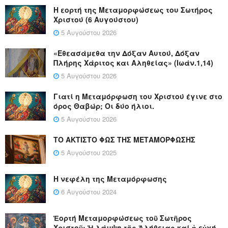
Η εορτή της Μεταμορφώσεως του Σωτήρος
Χριστού (6 Αυγούστου)
5 Αυγούστου 2026
«Εθεασάμεθα την Δόξαν Αυτού, Δόξαν
Πλήρης Χάριτος και Αληθείας» (Ιωάν.1,14)
5 Αυγούστου 2026
Γιατί η Μεταμόρφωση του Χριστού έγινε στο
όρος Θαβώρ; Οι δύο ήλιοι.
5 Αυγούστου 2026
ΤΟ ΑΚΤΙΣΤΟ ΦΩΣ ΤΗΣ ΜΕΤΑΜΟΡΦΩΣΗΣ
5 Αυγούστου 2025
Η νεφέλη της Μεταμόρφωσης
6 Αυγούστου 2024
Ἑορτή Μεταμορφώσεως τοῦ Σωτῆρος
Χριστοῦ: Ἡ λάμψη τῆς Ἀλήθειας καί ἡ εὐχή