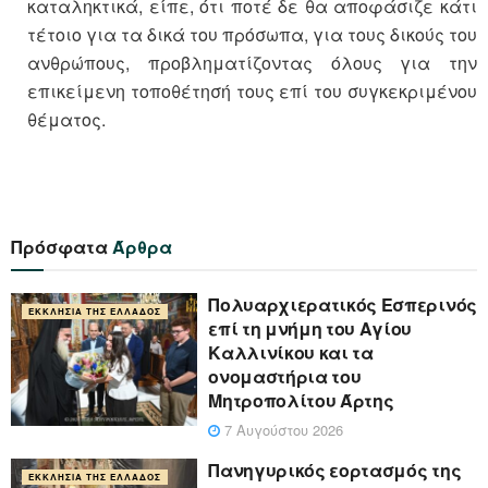
καταληκτικά, είπε, ότι ποτέ δε θα αποφάσιζε κάτι
τέτοιο για τα δικά του πρόσωπα, για τους δικούς του
ανθρώπους, προβληματίζοντας όλους για την
επικείμενη τοποθέτησή τους επί του συγκεκριμένου
θέματος.
Πρόσφατα
Άρθρα
Πολυαρχιερατικός Εσπερινός
ΕΚΚΛΗΣΊΑ ΤΗΣ ΕΛΛΆΔΟΣ
επί τη μνήμη του Αγίου
Καλλινίκου και τα
ονομαστήρια του
Μητροπολίτου Άρτης
7 Αυγούστου 2026
Πανηγυρικός εορτασμός της
ΕΚΚΛΗΣΊΑ ΤΗΣ ΕΛΛΆΔΟΣ