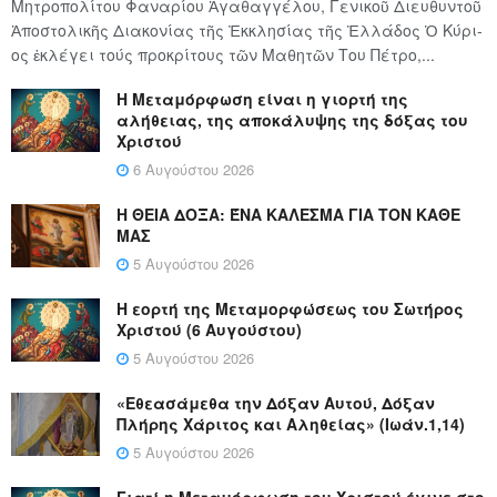
Μητροπολίτου Φαναρίου Ἀγαθαγγέλου, Γενικοῦ Διευθυντοῦ
Ἀποστολικῆς Διακονίας τῆς Ἐκκλησίας τῆς Ἑλλάδος Ὁ Κύ­ρι­
ος ἐκλέγει τούς προ­κρί­τους τῶν Μα­θη­τῶν Του Πέ­τρο,...
Η Μεταμόρφωση είναι η γιορτή της
αλήθειας, της αποκάλυψης της δόξας του
Χριστού
6 Αυγούστου 2026
Η ΘΕΙΑ ΔΟΞΑ: ΈΝΑ ΚΑΛΕΣΜΑ ΓΙΑ ΤΟΝ ΚΑΘΕ
ΜΑΣ
5 Αυγούστου 2026
Η εορτή της Μεταμορφώσεως του Σωτήρος
Χριστού (6 Αυγούστου)
5 Αυγούστου 2026
«Εθεασάμεθα την Δόξαν Αυτού, Δόξαν
Πλήρης Χάριτος και Αληθείας» (Ιωάν.1,14)
5 Αυγούστου 2026
Γιατί η Μεταμόρφωση του Χριστού έγινε στο