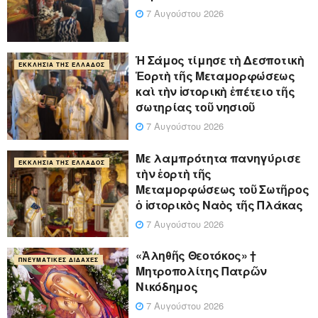
7 Αυγούστου 2026
Ἡ Σάμος τίμησε τὴ Δεσποτικὴ
ΕΚΚΛΗΣΊΑ ΤΗΣ ΕΛΛΆΔΟΣ
Ἑορτὴ τῆς Μεταμορφώσεως
καὶ τὴν ἱστορικὴ ἐπέτειο τῆς
σωτηρίας τοῦ νησιοῦ
7 Αυγούστου 2026
Με λαμπρότητα πανηγύρισε
ΕΚΚΛΗΣΊΑ ΤΗΣ ΕΛΛΆΔΟΣ
τὴν ἑορτὴ τῆς
Μεταμορφώσεως τοῦ Σωτῆρος
ὁ ἱστορικὸς Ναὸς τῆς Πλάκας
7 Αυγούστου 2026
«Ἀληθῆς Θεοτόκος» †
ΠΝΕΥΜΑΤΙΚΈΣ ΔΙΔΑΧΈΣ
Μητροπολίτης Πατρῶν
Νικόδημος
7 Αυγούστου 2026