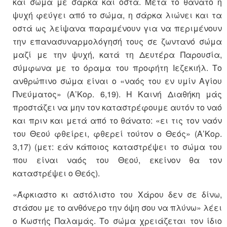
και σώμα με σάρκα και οστά. Μετά το θάνατο η
ψυχή φεύγει από το σώμα, η σάρκα λιώνει και τα
οστά ως λείψανα παραμένουν για να περιμένουν
την επανασυναρμολόγησή τους σε ζωντανό σώμα
μαζί με την ψυχή, κατά τη Δευτέρα Παρουσία,
σύμφωνα με το όραμα του προφήτη Ιεζεκιήλ. Το
ανθρώπινο σώμα είναι ο «ναός του εν υμίν Αγίου
Πνεύματος» (Α’Κορ. 6,19). Η Καινή Διαθήκη μάς
προστάζει να μην τον καταστρέφουμε αυτόν το ναό
και πριν και μετά από το θάνατο: «ει τις τον ναόν
του Θεού φθείρει, φθερεί τούτον ο Θεός» (Α’Κορ.
3,17) (μετ: εάν κάποιος καταστρέψει το σώμα του
που είναι ναός του Θεού, εκείνον θα τον
καταστρέψει ο Θεός).
«Άφκιαστο κι αστόλιστο του Χάρου δεν σε δίνω,
στάσου με το ανθόνερο την όψη σου να πλύνω» λέει
ο Κωστής Παλαμάς. Το σώμα χρειάζεται τον ίδιο