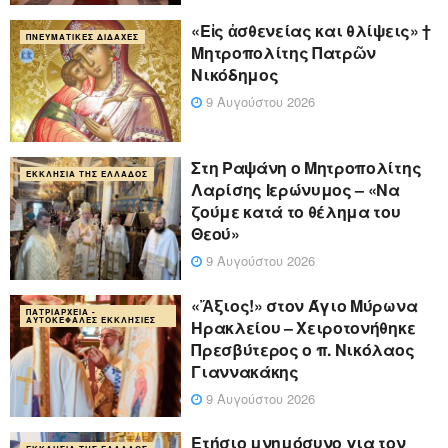
«Eἰς ἀσθενείας και θλίψεις» †
ΠΝΕΥΜΑΤΙΚΈΣ ΔΙΔΑΧΈΣ
Μητροπολίτης Πατρῶν
Νικόδημος
9 Αυγούστου 2026
Στη Ραψάνη ο Μητροπολίτης
ΕΚΚΛΗΣΊΑ ΤΗΣ ΕΛΛΆΔΟΣ
Λαρίσης Ιερώνυμος – «Να
ζούμε κατά το θέλημα του
Θεού»
9 Αυγούστου 2026
«Ἄξιος!» στον Άγιο Μύρωνα
ΠΑΤΡΙΑΡΧΕΊΑ -
ΑΥΤΟΚΈΦΑΛΕΣ ΕΚΚΛΗΣΊΕΣ
Ηρακλείου – Χειροτονήθηκε
Πρεσβύτερος ο π. Νικόλαος
Γιαννακάκης
9 Αυγούστου 2026
Ετήσιο μνημόσυνο για τον