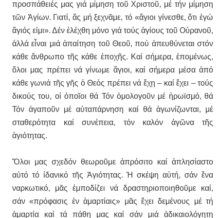
προσπάθειές μας γιά μίμηση τοῦ Χριστοῦ, μέ τήν μίμηση
τῶν Ἁγίων. Γιατί, ἄς μή ξεχνᾶμε, τό «ἅγιοι γίνεσθε, ὅτι ἐγώ
ἅγιός εἰμι». Δέν ἐλέχθη μόνο γιά τούς ἁγίους τοῦ Οὐρανοῦ,
ἀλλά εἶναι μιά ἀπαίτηση τοῦ Θεοῦ, πού ἀπευθύνεται στόν
κάθε ἄνθρωπο τῆς κάθε ἐποχῆς. Καί σήμερα, ἑπομένως,
ὅλοι μας πρέπει νά γίνωμε ἅγιοι, καί σήμερα μέσα ἀπό
κάθε γωνιά τῆς γῆς ὁ Θεός πρέπει νά ἔχῃ – καί ἔχει – τούς
δικούς του, οἱ ὁποῖοι θά Τόν ὁμολογοῦν μέ ἡρωϊσμό, θά
Τόν ἀγαποῦν μέ αὐταπάρνηση καί θά ἀγωνίζωνται, μέ
σταθερότητα καί συνέπεια, τόν καλόν ἀγῶνα τῆς
ἁγιότητας.
Ὅλοι μας σχεδόν θεωροῦμε ἀπρόσιτο καί ἀπλησίαστο
αὐτό τό ἰδανικό τῆς Ἁγιότητας. Ἡ σκέψη αὐτή, σάν ἕνα
ναρκωτικό, μᾶς ἐμποδίζει νά δραστηριοποιηθοῦμε καί,
σάν «πρόφασις ἐν ἁμαρτίαις» μᾶς ἔχει δεμένους μέ τή
ἁμαρτία καί τά πάθη μας καί σάν μιά ἀδικαιολόγητη