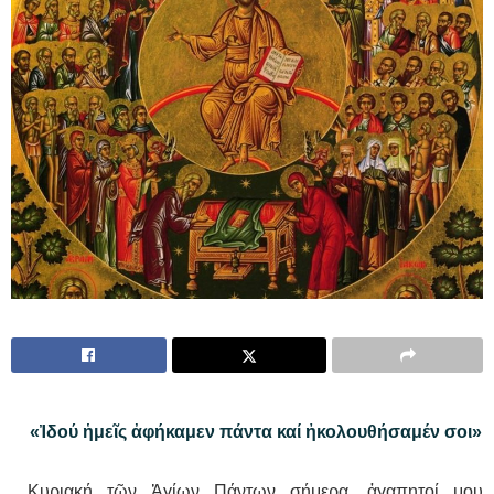
«Ἰδού ἡμεῖς ἀφήκαμεν πάντα καί ἠκολουθήσαμέν σοι»
Κυριακή τῶν Ἁγίων Πάντων σήμερα, ἀγαπητοί μου