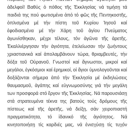
ἀδελφοί! Βαθύς ὁ πόθος τῆς Ἐκκλησίας νά τιμήσῃ τά
παιδιά της πού φωτισμένα ἀπό τό φῶς τῆς Πεντηκοστῆς,
ὁπλισμένα μέ τήν πίστη τοῦ Κυρίου Ἰησοῦ καί
ἐφοδιασμένα μέ τήν Χάρη τοῦ ἁγίου Πνεύματος
ἀγωνίσθηκαν, μέχρι τέλους, τόν ἀγῶνα τῆς ἀρετῆς.
Ἐκαλλιέργησαν τήν ἁγιότητα, ἐτελείωσαν τήν ζωήντους
χριαστιανικά καί ἀπολαμβάνουν τώρα, θριαμβευτές, τήν
δόξα τοῦ Οὐρανοῦ. Γνωστοί καί ἄγνωστοι, μικροί καί
μεγάλοι, ἐγκόσμιοι καί ἐρημικοί, οἱ ἅγιοι ὑμνολογοῦνται καί
δοξάζονται σήμερα ἀπό τήν Ἐκκλησία μέ ἐκδηλώσεις
θαυμασμοῦ, ἀγάπης καί εὐγνωμοσύνης γιά τήν μεγάλη
των προσφορά στό ἔργον τῆς Ἐκκλησίας. Νά παρουσιάσῃ
στά στρατευμένα τέκνα της βατούς τούς δρόμους τῆς
πίστεως καί τῆς ἀρετῆς, νά δείξῃ, σάν χειροπιαστή
πραγματικότητα, τό ἰδανικό τῆς ἁγιότητος. Νά
κινητοποιήσῃ τίς καρδιές μας, νά ἐνισχύσῃ τίς τυχόν