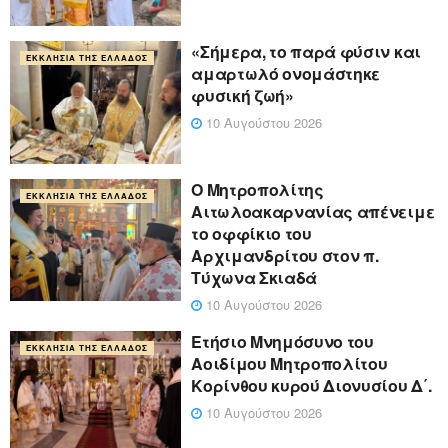
«Σήμερα, το παρά φύσιν και
ΕΚΚΛΗΣΊΑ ΤΗΣ ΕΛΛΆΔΟΣ
αμαρτωλό ονομάστηκε
φυσική ζωή»
10 Αυγούστου 2026
Ο Μητροπολίτης
ΕΚΚΛΗΣΊΑ ΤΗΣ ΕΛΛΆΔΟΣ
Αιτωλοακαρνανίας απένειμε
το οφφίκιο του
Αρχιμανδρίτου στον π.
Τύχωνα Σκιαδά
10 Αυγούστου 2026
Ετήσιο Μνημόσυνο του
ΕΚΚΛΗΣΊΑ ΤΗΣ ΕΛΛΆΔΟΣ
Αοιδίμου Μητροπολίτου
Κορίνθου κυρού Διονυσίου Δ΄.
10 Αυγούστου 2026