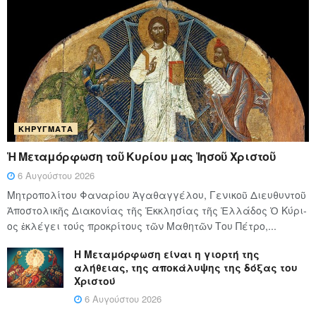
ΚΗΡΎΓΜΑΤΑ
Ἡ Μεταμόρφωση τοῦ Κυρίου μας Ἰησοῦ Χριστοῦ
6 Αυγούστου 2026
Μητροπολίτου Φαναρίου Ἀγαθαγγέλου, Γενικοῦ Διευθυντοῦ
Ἀποστολικῆς Διακονίας τῆς Ἐκκλησίας τῆς Ἑλλάδος Ὁ Κύ­ρι­
ος ἐκλέγει τούς προ­κρί­τους τῶν Μα­θη­τῶν Του Πέ­τρο,...
Η Μεταμόρφωση είναι η γιορτή της
αλήθειας, της αποκάλυψης της δόξας του
Χριστού
6 Αυγούστου 2026