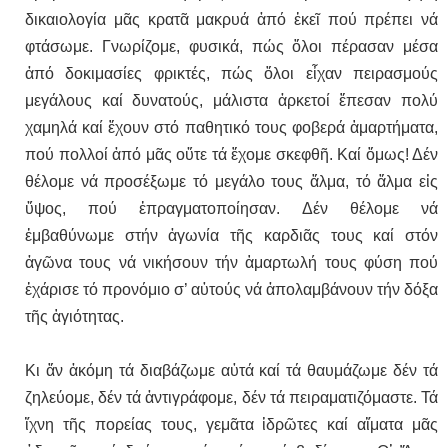
δικαιολογία μᾶς κρατᾶ μακρυά ἀπό ἐκεῖ πού πρέπει νά
φτάσωμε. Γνωρίζομε, φυσικά, πώς ὅλοι πέρασαν μέσα
ἀπό δοκιμασίες φρικτές, πώς ὅλοι εἶχαν πειρασμούς
μεγάλους καί δυνατούς, μάλιστα ἀρκετοί ἔπεσαν πολύ
χαμηλά καί ἔχουν στό παθητικό τους φοβερά ἁμαρτήματα,
πού πολλοί ἀπό μᾶς οὔτε τά ἔχομε σκεφθῆ. Καί ὅμως! Δέν
θέλομε νά προσέξωμε τό μεγάλο τους ἅλμα, τό ἅλμα εἰς
ὕψος, πού ἐπραγματοποίησαν. Δέν θέλομε νά
ἐμβαθύνωμε στήν ἀγωνία τῆς καρδιᾶς τους καί στόν
ἀγῶνα τους νά νικήσουν τήν ἁμαρτωλή τους φύση πού
ἐχάρισε τό προνόμιο σ’ αὐτούς νά ἀπολαμβάνουν τήν δόξα
τῆς ἁγιότητας.
Κι ἄν ἀκόμη τά διαβάζωμε αὐτά καί τά θαυμάζωμε δέν τά
ζηλεύομε, δέν τά ἀντιγράφομε, δέν τά πειραματιζόμαστε. Τά
ἴχνη τῆς πορείας τους, γεμᾶτα ἱδρῶτες καί αἵματα μᾶς