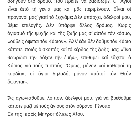
ὁδηγοῦν στό δρόμο, πού πρέπει νά βαδίσωμε. Οἱ Ἅγιοι
εἶναι ἀπό τή γενιά μας καί μᾶς περιμένουν. Εἶναι οἱ
πρόγονοί μας۠ γιατί τό ξεχνᾶμε; Δέν ὑπάρχει, ἀδελφοί μου,
θέμα ἐπιλογῆς. Δέν ὑπάρχει ἄλλος δρόμος. Χωρίς
ἁγιασμό τῆς ψυχῆς καί τῆς ζωῆς μας σ’ αὐτόν τόν κόσμο,
«οὐδείς ὄψεται τόν Κύριον». Ἀλλ’ ἐάν δέν δοῦμε τόν Κύριο
κάποτε, ποιός ὁ σκοπός καί τό κέρδος τῆς ζωῆς μας; «Ἴνα
θεωρῶσι τήν δόξαν τήν ἐμήν», ἐπιθυμεῖ καί εὔχεται ὁ
Κύριος γιά τούς πιστούς. Ὅμως, μόνον «οἱ καθαροί τῇ
καρδίᾳ», οἱ ἅγιοι δηλαδή, μόνον «αὐτοί τόν Θεόν
ὄψονται».
Ἄς ἀγωνισθοῦμε, λοιπόν, ἀδελφοί μου, γιά νά βρεθοῦμε
κάποτε μαζί μέ τούς ἁγίους στόν οὐρανό! Γένοιτο!
Εκ της Ιεράς Μητροπόλεως Χίου.