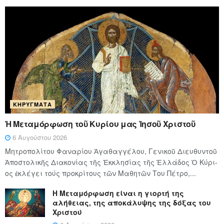
ΚΗΡΎΓΜΑΤΑ
Ἡ Μεταμόρφωση τοῦ Κυρίου μας Ἰησοῦ Χριστοῦ
6 Αυγούστου 2026
Μητροπολίτου Φαναρίου Ἀγαθαγγέλου, Γενικοῦ Διευθυντοῦ
Ἀποστολικῆς Διακονίας τῆς Ἐκκλησίας τῆς Ἑλλάδος Ὁ Κύ­ρι­
ος ἐκλέγει τούς προ­κρί­τους τῶν Μα­θη­τῶν Του Πέ­τρο,...
Η Μεταμόρφωση είναι η γιορτή της
αλήθειας, της αποκάλυψης της δόξας του
Χριστού