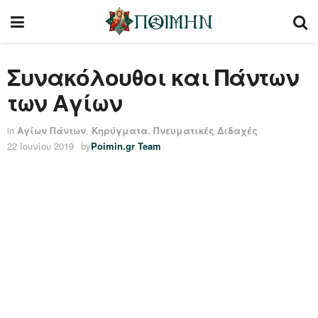
Συνακόλουθοι και Πάντων
των Αγίων
in
Αγίων Πάντων
,
Κηρύγματα
,
Πνευματικές Διδαχές
22 Ιουνίου 2019
by
Poimin.gr Team