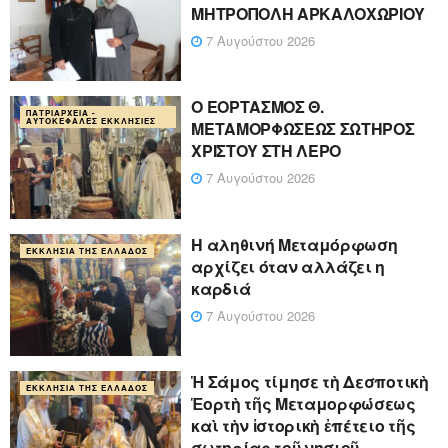
ΜΗΤΡΟΠΟΛΗ ΑΡΚΑΛΟΧΩΡΙΟΥ
7 Αυγούστου 2026
Ο ΕΟΡΤΑΣΜΟΣ Θ.
ΠΑΤΡΙΑΡΧΕΊΑ -
ΑΥΤΟΚΈΦΑΛΕΣ ΕΚΚΛΗΣΊΕΣ
ΜΕΤΑΜΟΡΦΩΣΕΩΣ ΣΩΤΗΡΟΣ
ΧΡΙΣΤΟΥ ΣΤΗ ΛΕΡΟ
7 Αυγούστου 2026
Η αληθινή Μεταμόρφωση
ΕΚΚΛΗΣΊΑ ΤΗΣ ΕΛΛΆΔΟΣ
αρχίζει όταν αλλάζει η
καρδιά
7 Αυγούστου 2026
Ἡ Σάμος τίμησε τὴ Δεσποτικὴ
ΕΚΚΛΗΣΊΑ ΤΗΣ ΕΛΛΆΔΟΣ
Ἑορτὴ τῆς Μεταμορφώσεως
καὶ τὴν ἱστορικὴ ἐπέτειο τῆς
σωτηρίας τοῦ νησιοῦ