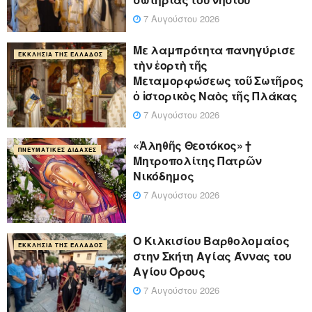
7 Αυγούστου 2026
Με λαμπρότητα πανηγύρισε
ΕΚΚΛΗΣΊΑ ΤΗΣ ΕΛΛΆΔΟΣ
τὴν ἑορτὴ τῆς
Μεταμορφώσεως τοῦ Σωτῆρος
ὁ ἱστορικὸς Ναὸς τῆς Πλάκας
7 Αυγούστου 2026
«Ἀληθῆς Θεοτόκος» †
ΠΝΕΥΜΑΤΙΚΈΣ ΔΙΔΑΧΈΣ
Μητροπολίτης Πατρῶν
Νικόδημος
7 Αυγούστου 2026
Ο Κιλκισίου Βαρθολομαίος
ΕΚΚΛΗΣΊΑ ΤΗΣ ΕΛΛΆΔΟΣ
στην Σκήτη Αγίας Άννας του
Αγίου Όρους
7 Αυγούστου 2026