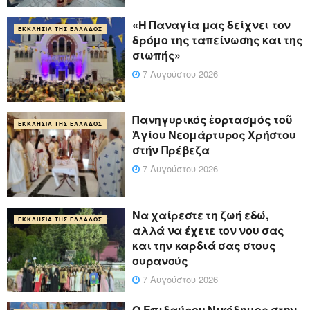
«Η Παναγία μας δείχνει τον
ΕΚΚΛΗΣΊΑ ΤΗΣ ΕΛΛΆΔΟΣ
δρόμο της ταπείνωσης και της
σιωπής»
7 Αυγούστου 2026
Πανηγυρικός ἑορτασμός τοῦ
ΕΚΚΛΗΣΊΑ ΤΗΣ ΕΛΛΆΔΟΣ
Ἁγίου Νεομάρτυρος Χρήστου
στήν Πρέβεζα
7 Αυγούστου 2026
Να χαίρεστε τη ζωή εδώ,
ΕΚΚΛΗΣΊΑ ΤΗΣ ΕΛΛΆΔΟΣ
αλλά να έχετε τον νου σας
και την καρδιά σας στους
ουρανούς
7 Αυγούστου 2026
Ο Επιδαύρου Νικόδημος στην