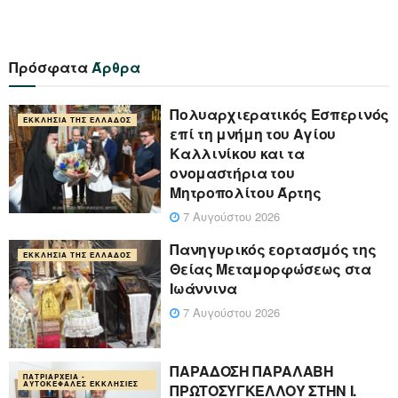
Πρόσφατα
Άρθρα
Πολυαρχιερατικός Εσπερινός
ΕΚΚΛΗΣΊΑ ΤΗΣ ΕΛΛΆΔΟΣ
επί τη μνήμη του Αγίου
Καλλινίκου και τα
ονομαστήρια του
Μητροπολίτου Άρτης
7 Αυγούστου 2026
Πανηγυρικός εορτασμός της
ΕΚΚΛΗΣΊΑ ΤΗΣ ΕΛΛΆΔΟΣ
Θείας Μεταμορφώσεως στα
Ιωάννινα
7 Αυγούστου 2026
ΠΑΡΑΔΟΣΗ ΠΑΡΑΛΑΒΗ
ΠΑΤΡΙΑΡΧΕΊΑ -
ΑΥΤΟΚΈΦΑΛΕΣ ΕΚΚΛΗΣΊΕΣ
ΠΡΩΤΟΣΥΓΚΕΛΛΟΥ ΣΤΗΝ Ι.