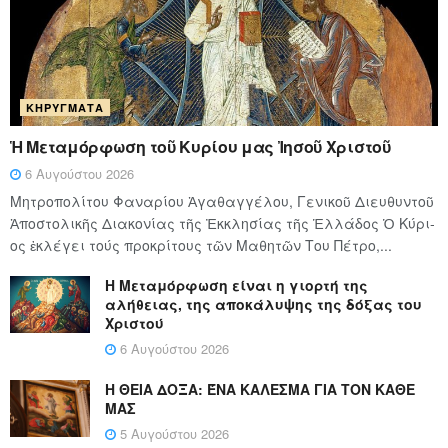
ΚΗΡΎΓΜΑΤΑ
Ἡ Μεταμόρφωση τοῦ Κυρίου μας Ἰησοῦ Χριστοῦ
6 Αυγούστου 2026
Μητροπολίτου Φαναρίου Ἀγαθαγγέλου, Γενικοῦ Διευθυντοῦ
Ἀποστολικῆς Διακονίας τῆς Ἐκκλησίας τῆς Ἑλλάδος Ὁ Κύ­ρι­
ος ἐκλέγει τούς προ­κρί­τους τῶν Μα­θη­τῶν Του Πέ­τρο,...
Η Μεταμόρφωση είναι η γιορτή της
αλήθειας, της αποκάλυψης της δόξας του
Χριστού
6 Αυγούστου 2026
Η ΘΕΙΑ ΔΟΞΑ: ΈΝΑ ΚΑΛΕΣΜΑ ΓΙΑ ΤΟΝ ΚΑΘΕ
ΜΑΣ
5 Αυγούστου 2026