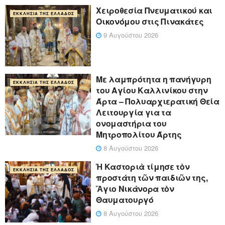
Χειροθεσία Πνευματικού και
ΕΚΚΛΗΣΊΑ ΤΗΣ ΕΛΛΆΔΟΣ
Οικονόμου στις Πινακάτες
9 Αυγούστου 2026
Με λαμπρότητα η πανήγυρη
ΕΚΚΛΗΣΊΑ ΤΗΣ ΕΛΛΆΔΟΣ
του Αγίου Καλλινίκου στην
Άρτα – Πολυαρχιερατική Θεία
Λειτουργία για τα
ονομαστήρια του
Μητροπολίτου Άρτης
8 Αυγούστου 2026
Ἡ Καστοριὰ τίμησε τὸν
ΕΚΚΛΗΣΊΑ ΤΗΣ ΕΛΛΆΔΟΣ
προστάτη τῶν παιδιῶν της,
Ἅγιο Νικάνορα τὸν
Θαυματουργό
8 Αυγούστου 2026