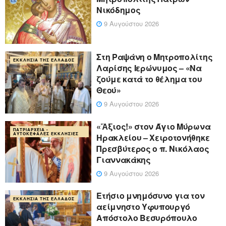
Νικόδημος
9 Αυγούστου 2026
Στη Ραψάνη ο Μητροπολίτης
ΕΚΚΛΗΣΊΑ ΤΗΣ ΕΛΛΆΔΟΣ
Λαρίσης Ιερώνυμος – «Να
ζούμε κατά το θέλημα του
Θεού»
9 Αυγούστου 2026
«Ἄξιος!» στον Άγιο Μύρωνα
ΠΑΤΡΙΑΡΧΕΊΑ -
ΑΥΤΟΚΈΦΑΛΕΣ ΕΚΚΛΗΣΊΕΣ
Ηρακλείου – Χειροτονήθηκε
Πρεσβύτερος ο π. Νικόλαος
Γιαννακάκης
9 Αυγούστου 2026
Ετήσιο μνημόσυνο για τον
ΕΚΚΛΗΣΊΑ ΤΗΣ ΕΛΛΆΔΟΣ
αείμνηστο Υφυπουργό
Απόστολο Βεσυρόπουλο