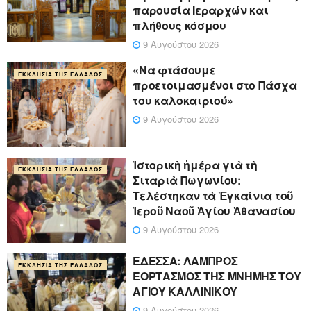
παρουσία Ιεραρχών και
πλήθους κόσμου
9 Αυγούστου 2026
«Να φτάσουμε
ΕΚΚΛΗΣΊΑ ΤΗΣ ΕΛΛΆΔΟΣ
προετοιμασμένοι στο Πάσχα
του καλοκαιριού»
9 Αυγούστου 2026
Ἱστορικὴ ἡμέρα γιὰ τὴ
ΕΚΚΛΗΣΊΑ ΤΗΣ ΕΛΛΆΔΟΣ
Σιταριὰ Πωγωνίου:
Τελέστηκαν τὰ Ἐγκαίνια τοῦ
Ἱεροῦ Ναοῦ Ἁγίου Ἀθανασίου
9 Αυγούστου 2026
ΕΔΕΣΣΑ: ΛΑΜΠΡΟΣ
ΕΚΚΛΗΣΊΑ ΤΗΣ ΕΛΛΆΔΟΣ
ΕΟΡΤΑΣΜΟΣ ΤΗΣ ΜΝΗΜΗΣ ΤΟΥ
ΑΓΙΟΥ ΚΑΛΛΙΝΙΚΟΥ
9 Αυγούστου 2026