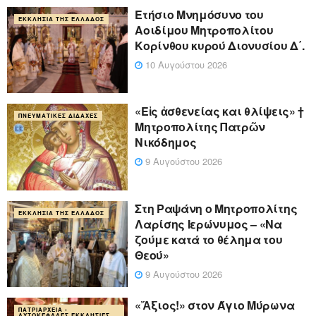
Ετήσιο Μνημόσυνο του
ΕΚΚΛΗΣΊΑ ΤΗΣ ΕΛΛΆΔΟΣ
Αοιδίμου Μητροπολίτου
Κορίνθου κυρού Διονυσίου Δ΄.
10 Αυγούστου 2026
«Eἰς ἀσθενείας και θλίψεις» †
ΠΝΕΥΜΑΤΙΚΈΣ ΔΙΔΑΧΈΣ
Μητροπολίτης Πατρῶν
Νικόδημος
9 Αυγούστου 2026
Στη Ραψάνη ο Μητροπολίτης
ΕΚΚΛΗΣΊΑ ΤΗΣ ΕΛΛΆΔΟΣ
Λαρίσης Ιερώνυμος – «Να
ζούμε κατά το θέλημα του
Θεού»
9 Αυγούστου 2026
«Ἄξιος!» στον Άγιο Μύρωνα
ΠΑΤΡΙΑΡΧΕΊΑ -
ΑΥΤΟΚΈΦΑΛΕΣ ΕΚΚΛΗΣΊΕΣ