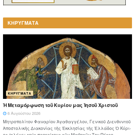
ΚΗΡΥΓΜΑΤΑ
ΚΗΡΎΓΜΑΤΑ
Ἡ Μεταμόρφωση τοῦ Κυρίου μας Ἰησοῦ Χριστοῦ
6 Αυγούστου 2026
Μητροπολίτου Φαναρίου Ἀγαθαγγέλου, Γενικοῦ Διευθυντοῦ
Ἀποστολικῆς Διακονίας τῆς Ἐκκλησίας τῆς Ἑλλάδος Ὁ Κύ­ρι­
ος ἐκλέγει τούς προ­κρί­τους τῶν Μα­θη­τῶν Του Πέ­τρο,...