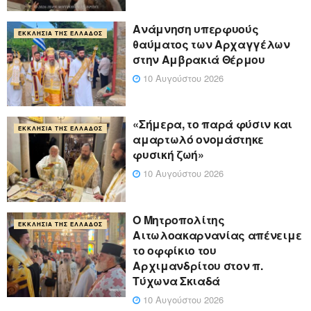
Ανάμνηση υπερφυούς
ΕΚΚΛΗΣΊΑ ΤΗΣ ΕΛΛΆΔΟΣ
θαύματος των Αρχαγγέλων
στην Αμβρακιά Θέρμου
10 Αυγούστου 2026
«Σήμερα, το παρά φύσιν και
ΕΚΚΛΗΣΊΑ ΤΗΣ ΕΛΛΆΔΟΣ
αμαρτωλό ονομάστηκε
φυσική ζωή»
10 Αυγούστου 2026
Ο Μητροπολίτης
ΕΚΚΛΗΣΊΑ ΤΗΣ ΕΛΛΆΔΟΣ
Αιτωλοακαρνανίας απένειμε
το οφφίκιο του
Αρχιμανδρίτου στον π.
Τύχωνα Σκιαδά
10 Αυγούστου 2026