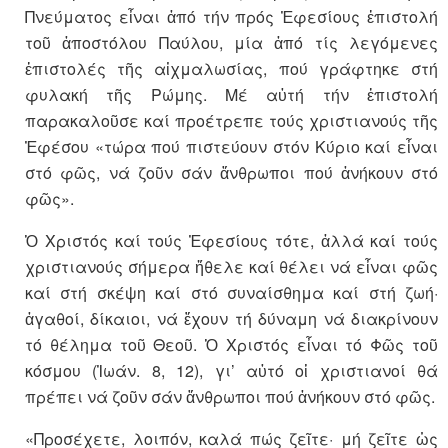
Πνεύματος εἶναι ἀπό τήν πρός Ἐφεσίους ἐπιστολή
τοῦ ἀποστόλου Παύλου, μία ἀπό τίς λεγόμενες
ἐπιστολές τῆς αἰχμαλωσίας, πού γράφτηκε στή
φυλακή τῆς Ρώμης. Μέ αὐτή τήν ἐπιστολή
παρακαλοῦσε καί προέτρεπε τούς χριστιανούς τῆς
Ἐφέσου «τώρα πού πιστεύουν στόν Κύριο καί εἶναι
στό φῶς, νά ζοῦν σάν ἄνθρωποι πού ἀνήκουν στό
φῶς».
Ὁ Χριστός καί τούς Ἐφεσίους τότε, ἀλλά καί τούς
χριστιανούς σήμερα ἤθελε καί θέλει νά εἶναι φῶς
καί στή σκέψη καί στό συναίσθημα καί στή ζωή·
ἀγαθοί, δίκαιοι, νά ἔχουν τή δύναμη νά διακρίνουν
τό θέλημα τοῦ Θεοῦ. Ὁ Χριστός εἶναι τό Φῶς τοῦ
κόσμου (Ἰωάν. 8, 12), γι’ αὐτό οἱ χριστιανοί θά
πρέπει νά ζοῦν σάν ἄνθρωποι πού ἀνήκουν στό φῶς.
«Προσέχετε, λοιπόν, καλά πώς ζεῖτε· μή ζεῖτε ὡς