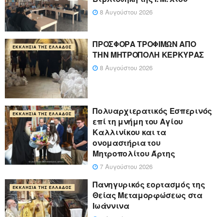
8 Αυγούστου 2026
ΠΡΟΣΦΟΡΑ ΤΡΟΦΙΜΩΝ ΑΠΟ
ΕΚΚΛΗΣΊΑ ΤΗΣ ΕΛΛΆΔΟΣ
ΤΗΝ ΜΗΤΡΟΠΟΛΗ ΚΕΡΚΥΡΑΣ
8 Αυγούστου 2026
Πολυαρχιερατικός Εσπερινός
ΕΚΚΛΗΣΊΑ ΤΗΣ ΕΛΛΆΔΟΣ
επί τη μνήμη του Αγίου
Καλλινίκου και τα
ονομαστήρια του
Μητροπολίτου Άρτης
7 Αυγούστου 2026
Πανηγυρικός εορτασμός της
ΕΚΚΛΗΣΊΑ ΤΗΣ ΕΛΛΆΔΟΣ
Θείας Μεταμορφώσεως στα
Ιωάννινα