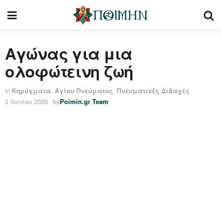
Αγώνας για μια
ολοφώτεινη ζωή
in
Κηρύγματα
,
Αγίου Πνεύματος
,
Πνευματικές Διδαχές
3 Ιουνίου 2026
by
Poimin.gr Team