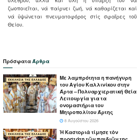
ὀλέθρου, ἀλλά καί ὅλη ἡ ὕπαρξή του νά
ζωοποιεῖται, νά παίρνει ζωή, νά καθαρίζεται καί
νά ὑψώνεται πνευματοφόρος στίς σφαῖρες τοῦ
Θείου.
Πρόσφατα
Άρθρα
Με λαμπρότητα η πανήγυρη
ΕΚΚΛΗΣΊΑ ΤΗΣ ΕΛΛΆΔΟΣ
του Αγίου Καλλινίκου στην
Άρτα – Πολυαρχιερατική Θεία
Λειτουργία για τα
ονομαστήρια του
Μητροπολίτου Άρτης
8 Αυγούστου 2026
Ἡ Καστοριὰ τίμησε τὸν
ΕΚΚΛΗΣΊΑ ΤΗΣ ΕΛΛΆΔΟΣ
προστάτη τῶν παιδιῶν της,