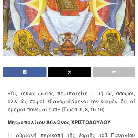
«Ὡς τέκνα φωτός περιπατεῖτε·… μή ὡς ἄσοφοι,
ἀλλ’ ὡς σοφοί, ἐξαγοραζόμενοι τόν καιρόν, ὅτι αἱ
ἡμέραι πονηραί εἰσί» (Ἐφεσ. 5, 8, 15-16).
Μητροπολίτου Αὐλῶνος ΧΡΙΣΤΟΔΟΥΛΟΥ
Ἡ αὐριανή περικοπή τῆς ἑορτῆς τοῦ Παναγίου