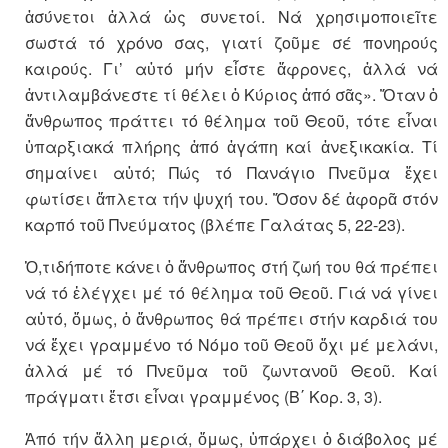
ἀσύνετοι ἀλλά ὡς συνετοί. Νά χρησιμοποιεῖτε
σωστά τό χρόνο σας, γιατί ζοῦμε σέ πονηρούς
καιρούς. Γι’ αὐτό μήν εἶστε ἄφρονες, ἀλλά νά
ἀντιλαμβάνεστε τί θέλει ὁ Κύριος ἀπό σᾶς». Ὅταν ὁ
ἄνθρωπος πράττει τό θέλημα τοῦ Θεοῦ, τότε εἶναι
ὑπαρξιακά πλήρης ἀπό ἀγάπη καί ἀνεξικακία. Τί
σημαίνει αὐτό; Πώς τό Πανάγιο Πνεῦμα ἔχει
φωτίσει ἄπλετα τήν ψυχή του. Ὅσον δέ ἀφορᾶ στόν
καρπό τοῦ Πνεύματος (βλέπε Γαλάτας 5, 22-23).
Ὁ,τιδήποτε κάνει ὁ ἄνθρωπος στή ζωή του θά πρέπει
νά τό ἐλέγχει μέ τό θέλημα τοῦ Θεοῦ. Γιά νά γίνει
αὐτό, ὅμως, ὁ ἄνθρωπος θά πρέπει στήν καρδιά του
νά ἔχει γραμμένο τό Νόμο τοῦ Θεοῦ ὄχι μέ μελάνι,
ἀλλά μέ τό Πνεῦμα τοῦ ζωντανοῦ Θεοῦ. Καί
πράγματι ἔτσι εἶναι γραμμένος (Β΄ Κορ. 3, 3).
Ἀπό τήν ἄλλη μεριά, ὅμως, ὑπάρχει ὁ διάβολος μέ