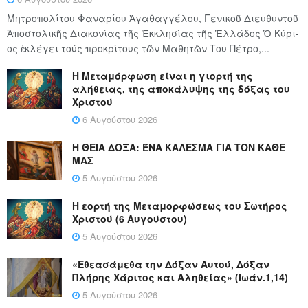
Μητροπολίτου Φαναρίου Ἀγαθαγγέλου, Γενικοῦ Διευθυντοῦ
Ἀποστολικῆς Διακονίας τῆς Ἐκκλησίας τῆς Ἑλλάδος Ὁ Κύ­ρι­
ος ἐκλέγει τούς προ­κρί­τους τῶν Μα­θη­τῶν Του Πέ­τρο,...
Η Μεταμόρφωση είναι η γιορτή της
αλήθειας, της αποκάλυψης της δόξας του
Χριστού
6 Αυγούστου 2026
Η ΘΕΙΑ ΔΟΞΑ: ΈΝΑ ΚΑΛΕΣΜΑ ΓΙΑ ΤΟΝ ΚΑΘΕ
ΜΑΣ
5 Αυγούστου 2026
Η εορτή της Μεταμορφώσεως του Σωτήρος
Χριστού (6 Αυγούστου)
5 Αυγούστου 2026
«Εθεασάμεθα την Δόξαν Αυτού, Δόξαν
Πλήρης Χάριτος και Αληθείας» (Ιωάν.1,14)
5 Αυγούστου 2026