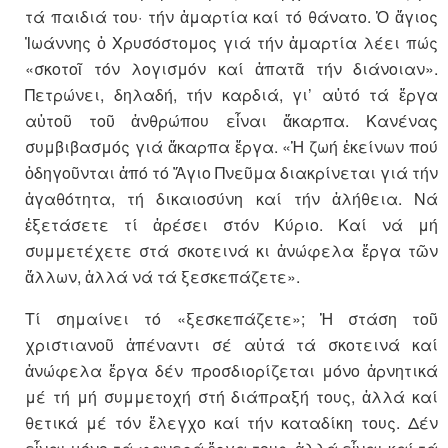
τά παιδιά του· τήν ἁμαρτία καί τό θάνατο. Ὁ ἅγιος
Ἰωάννης ὁ Χρυσόστομος γιά τήν ἁμαρτία λέει πώς
«σκοτοῖ τόν λογισμόν καί ἀπατᾶ τήν διάνοιαν».
Πετρώνει, δηλαδή, τήν καρδιά, γι’ αὐτό τά ἔργα
αὐτοῦ τοῦ ἀνθρώπου εἶναι ἄκαρπα. Κανένας
συμβιβασμός γιά ἄκαρπα ἔργα. «Ἡ ζωή ἐκείνων πού
ὁδηγοῦνται ἀπό τό Ἅγιο Πνεῦμα διακρίνεται γιά τήν
ἀγαθότητα, τή δικαιοσύνη καί τήν ἀλήθεια. Νά
ἐξετάσετε τί ἀρέσει στόν Κύριο. Καί νά μή
συμμετέχετε στά σκοτεινά κι ἀνώφελα ἔργα τῶν
ἄλλων, ἀλλά νά τά ξεσκεπάζετε».
Τί σημαίνει τό «ξεσκεπάζετε»; Ἡ στάση τοῦ
χριστιανοῦ ἀπέναντι σέ αὐτά τά σκοτεινά καί
ἀνώφελα ἔργα δέν προσδιορίζεται μόνο ἀρνητικά
μέ τή μή συμμετοχή στή διάπραξή τους, ἀλλά καί
θετικά μέ τόν ἔλεγχο καί τήν καταδίκη τους. Δέν