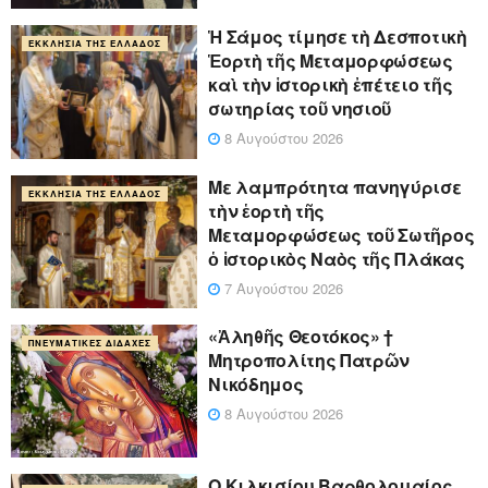
Ἡ Σάμος τίμησε τὴ Δεσποτικὴ
ΕΚΚΛΗΣΊΑ ΤΗΣ ΕΛΛΆΔΟΣ
Ἑορτὴ τῆς Μεταμορφώσεως
καὶ τὴν ἱστορικὴ ἐπέτειο τῆς
σωτηρίας τοῦ νησιοῦ
8 Αυγούστου 2026
Με λαμπρότητα πανηγύρισε
ΕΚΚΛΗΣΊΑ ΤΗΣ ΕΛΛΆΔΟΣ
τὴν ἑορτὴ τῆς
Μεταμορφώσεως τοῦ Σωτῆρος
ὁ ἱστορικὸς Ναὸς τῆς Πλάκας
7 Αυγούστου 2026
«Ἀληθῆς Θεοτόκος» †
ΠΝΕΥΜΑΤΙΚΈΣ ΔΙΔΑΧΈΣ
Μητροπολίτης Πατρῶν
Νικόδημος
8 Αυγούστου 2026
Ο Κιλκισίου Βαρθολομαίος