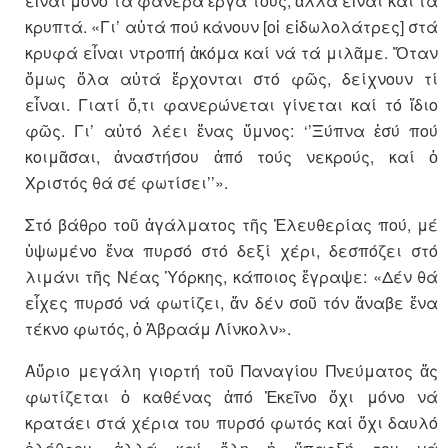
εἶναι μόνο τά φανερά ἔργα τους, ἀλλά εἶναι καί τά
κρυπτά. «Γι’ αὐτά πού κάνουν [οἱ εἰδωλολάτρες] στά
κρυφά εἶναι ντροπή ἀκόμα καί νά τά μιλᾶμε. Ὅταν
ὅμως ὅλα αὐτά ἔρχονται στό φῶς, δείχνουν τί
εἶναι. Γιατί ὅ,τι φανερώνεται γίνεται καί τό ἴδιο
φῶς. Γι’ αὐτό λέει ἕνας ὕμνος: ‘’Ξύπνα ἐσύ πού
κοιμᾶσαι, ἀναστήσου ἀπό τούς νεκρούς, καί ὁ
Χριστός θά σέ φωτίσει’’».
Στό βάθρο τοῦ ἀγάλματος τῆς Ἐλευθερίας πού, μέ
ὑψωμένο ἕνα πυρσό στό δεξί χέρι, δεσπόζει στό
λιμάνι τῆς Νέας Ὑόρκης, κάποιος ἔγραψε: «Δέν θά
εἶχες πυρσό νά φωτίζει, ἄν δέν σοῦ τόν ἄναβε ἕνα
τέκνο φωτός, ὁ Ἀβραάμ Λίνκολν».
Αὔριο μεγάλη γιορτή τοῦ Παναγίου Πνεύματος ἄς
φωτίζεται ὁ καθένας ἀπό Ἐκεῖνο ὄχι μόνο νά
κρατάει στά χέρια του πυρσό φωτός καί ὄχι δαυλό