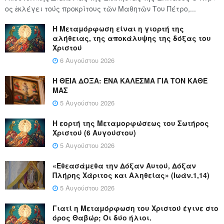
ος ἐκλέγει τούς προ­κρί­τους τῶν Μα­θη­τῶν Του Πέ­τρο,...
Η Μεταμόρφωση είναι η γιορτή της
αλήθειας, της αποκάλυψης της δόξας του
Χριστού
6 Αυγούστου 2026
Η ΘΕΙΑ ΔΟΞΑ: ΈΝΑ ΚΑΛΕΣΜΑ ΓΙΑ ΤΟΝ ΚΑΘΕ
ΜΑΣ
5 Αυγούστου 2026
Η εορτή της Μεταμορφώσεως του Σωτήρος
Χριστού (6 Αυγούστου)
5 Αυγούστου 2026
«Εθεασάμεθα την Δόξαν Αυτού, Δόξαν
Πλήρης Χάριτος και Αληθείας» (Ιωάν.1,14)
5 Αυγούστου 2026
Γιατί η Μεταμόρφωση του Χριστού έγινε στο
όρος Θαβώρ; Οι δύο ήλιοι.