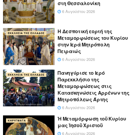
στη Θεσσαλονίκη
6 Αυγούστου 2026
Η Δεσποτική εορτή της
ΕΚΚΛΗΣΊΑ ΤΗΣ ΕΛΛΆΔΟΣ
Μεταμορφώσεως του Κυρίου
στην Ιερά Μητρόπολη
Πειραιώς
6 Αυγούστου 2026
Πανηγύρισε το Ιερό
ΕΚΚΛΗΣΊΑ ΤΗΣ ΕΛΛΆΔΟΣ
Παρεκκλήσιο της
Μεταμορφώσεως στις
Κατασκηνώσεις Αρρένων της
Μητροπόλεως Άρτης
6 Αυγούστου 2026
Ἡ Μεταμόρφωση τοῦ Κυρίου
ΚΗΡΎΓΜΑΤΑ
μας Ἰησοῦ Χριστοῦ
6 Αυγούστου 2026