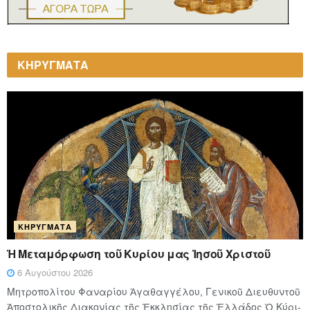
ΚΗΡΥΓΜΑΤΑ
ΚΗΡΎΓΜΑΤΑ
Ἡ Μεταμόρφωση τοῦ Κυρίου μας Ἰησοῦ Χριστοῦ
6 Αυγούστου 2026
Μητροπολίτου Φαναρίου Ἀγαθαγγέλου, Γενικοῦ Διευθυντοῦ
Ἀποστολικῆς Διακονίας τῆς Ἐκκλησίας τῆς Ἑλλάδος Ὁ Κύ­ρι­