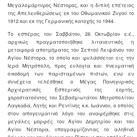
Μεγαλομάρτυρος Νέστορος, και η διπλή επέτειος
της Απελευθερώσεως εκ του Οθωμανικού Ζυγού το
1912 και εκ της Γερμανικής κατοχής το 1944.
Το εσπέρας του Σαββάτου, 26 Οκτωβρίου ε.έ.,
αρχικώς πραγματοποιήθηκε λιτανευτικός η
μεταφορά αποτμήματος του Σεπτού Λειψάνου του
Αγίου Νέστορα, το οποίο και φυλάσσεται εις την
Ιερά Μητρόπολη, προς ευλογία και πνευματική
οικοδομή των παρισταμένων πιστών, ενώ εν
συνέχεια τελέσθηκε ο Μέγας Πανηγυρικός
Αρχιερατικός Εσπερινός της εορτής,
χοροστατούντος του Σεβασμιωτάτου Μητροπολίτου
Λαγκαδά, Λητής και Ρεντίνης κ.κ. Ιωάννου, ο οποίος
στον απογευματινό λόγο του αναφέρθηκε στις
μεγάλες μορφές του Αγίου Δημητρίου και του
Αγίου Νέστορα, υπογραμμίζοντας το αληθινό