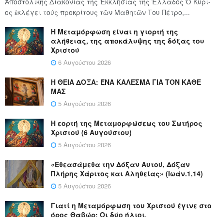
Ἀποστολικῆς Διακονίας τῆς Ἐκκλησίας τῆς Ἑλλάδος Ὁ Κύ­ρι­
ος ἐκλέγει τούς προ­κρί­τους τῶν Μα­θη­τῶν Του Πέ­τρο,...
Η Μεταμόρφωση είναι η γιορτή της
αλήθειας, της αποκάλυψης της δόξας του
Χριστού
6 Αυγούστου 2026
Η ΘΕΙΑ ΔΟΞΑ: ΈΝΑ ΚΑΛΕΣΜΑ ΓΙΑ ΤΟΝ ΚΑΘΕ
ΜΑΣ
5 Αυγούστου 2026
Η εορτή της Μεταμορφώσεως του Σωτήρος
Χριστού (6 Αυγούστου)
5 Αυγούστου 2026
«Εθεασάμεθα την Δόξαν Αυτού, Δόξαν
Πλήρης Χάριτος και Αληθείας» (Ιωάν.1,14)
5 Αυγούστου 2026
Γιατί η Μεταμόρφωση του Χριστού έγινε στο
όρος Θαβώρ; Οι δύο ήλιοι.