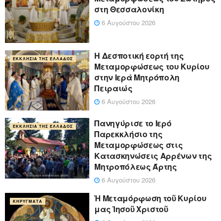
στη Θεσσαλονίκη
6 Αυγούστου 2026
Η Δεσποτική εορτή της
ΕΚΚΛΗΣΊΑ ΤΗΣ ΕΛΛΆΔΟΣ
Μεταμορφώσεως του Κυρίου
στην Ιερά Μητρόπολη
Πειραιώς
6 Αυγούστου 2026
Πανηγύρισε το Ιερό
ΕΚΚΛΗΣΊΑ ΤΗΣ ΕΛΛΆΔΟΣ
Παρεκκλήσιο της
Μεταμορφώσεως στις
Κατασκηνώσεις Αρρένων της
Μητροπόλεως Άρτης
6 Αυγούστου 2026
Ἡ Μεταμόρφωση τοῦ Κυρίου
ΚΗΡΎΓΜΑΤΑ
μας Ἰησοῦ Χριστοῦ