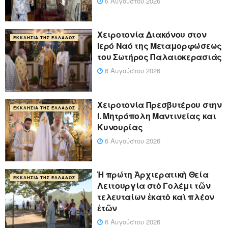
6 Αυγούστου 2026
Χειροτονία Διακόνου στον
ΕΚΚΛΗΣΊΑ ΤΗΣ ΕΛΛΆΔΟΣ
Ιερό Ναό της Μεταμορφώσεως
του Σωτήρος Παλαιοκερασιάς
6 Αυγούστου 2026
Xειροτονία Πρεσβυτέρου στην
ΕΚΚΛΗΣΊΑ ΤΗΣ ΕΛΛΆΔΟΣ
Ι. Μητρόπολη Μαντινείας και
Κυνουρίας
6 Αυγούστου 2026
Ἡ πρώτη Ἀρχιερατικὴ Θεία
ΕΚΚΛΗΣΊΑ ΤΗΣ ΕΛΛΆΔΟΣ
Λειτουργία στὸ Γολέμι τῶν
τελευταίων ἑκατὸ καὶ πλέον
ἐτῶν
6 Αυγούστου 2026