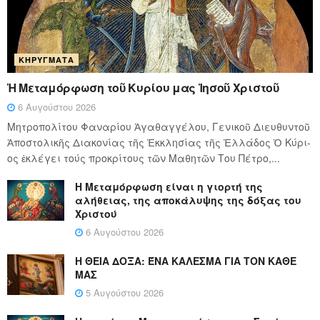
ΚΗΡΎΓΜΑΤΑ
Ἡ Μεταμόρφωση τοῦ Κυρίου μας Ἰησοῦ Χριστοῦ
6 Αυγούστου 2026
Μητροπολίτου Φαναρίου Ἀγαθαγγέλου, Γενικοῦ Διευθυντοῦ
Ἀποστολικῆς Διακονίας τῆς Ἐκκλησίας τῆς Ἑλλάδος Ὁ Κύ­ρι­
ος ἐκλέγει τούς προ­κρί­τους τῶν Μα­θη­τῶν Του Πέ­τρο,...
Η Μεταμόρφωση είναι η γιορτή της
αλήθειας, της αποκάλυψης της δόξας του
Χριστού
6 Αυγούστου 2026
Η ΘΕΙΑ ΔΟΞΑ: ΈΝΑ ΚΑΛΕΣΜΑ ΓΙΑ ΤΟΝ ΚΑΘΕ
ΜΑΣ
5 Αυγούστου 2026