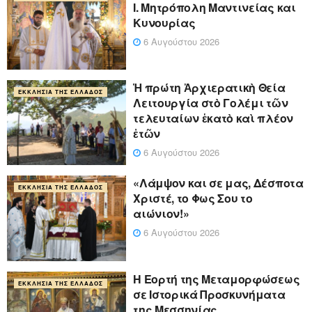
Ι. Μητρόπολη Μαντινείας και
Κυνουρίας
6 Αυγούστου 2026
Ἡ πρώτη Ἀρχιερατικὴ Θεία
ΕΚΚΛΗΣΊΑ ΤΗΣ ΕΛΛΆΔΟΣ
Λειτουργία στὸ Γολέμι τῶν
τελευταίων ἑκατὸ καὶ πλέον
ἐτῶν
6 Αυγούστου 2026
«Λάμψον και σε μας, Δέσποτα
ΕΚΚΛΗΣΊΑ ΤΗΣ ΕΛΛΆΔΟΣ
Χριστέ, το Φως Σου το
αιώνιον!»
6 Αυγούστου 2026
Η Εορτή της Μεταμορφώσεως
ΕΚΚΛΗΣΊΑ ΤΗΣ ΕΛΛΆΔΟΣ
σε Ιστορικά Προσκυνήματα
της Μεσσηνίας