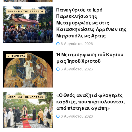
Πανηγύρισε το Ιερό
ΕΚΚΛΗΣΊΑ ΤΗΣ ΕΛΛΆΔΟΣ
Παρεκκλήσιο της
Μεταμορφώσεως στις
Κατασκηνώσεις Αρρένων της
Μητροπόλεως Άρτης
6 Αυγούστου 2026
Ἡ Μεταμόρφωση τοῦ Κυρίου
ΚΗΡΎΓΜΑΤΑ
μας Ἰησοῦ Χριστοῦ
6 Αυγούστου 2026
«Ο Θεός αναζητά φλογερές
ΕΚΚΛΗΣΊΑ ΤΗΣ ΕΛΛΆΔΟΣ
καρδιές, που πυρπολούνται,
από πίστη και αγάπη»
6 Αυγούστου 2026