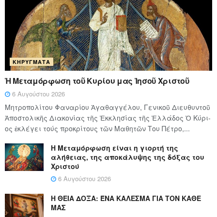
ΚΗΡΎΓΜΑΤΑ
Ἡ Μεταμόρφωση τοῦ Κυρίου μας Ἰησοῦ Χριστοῦ
6 Αυγούστου 2026
Μητροπολίτου Φαναρίου Ἀγαθαγγέλου, Γενικοῦ Διευθυντοῦ
Ἀποστολικῆς Διακονίας τῆς Ἐκκλησίας τῆς Ἑλλάδος Ὁ Κύ­ρι­
ος ἐκλέγει τούς προ­κρί­τους τῶν Μα­θη­τῶν Του Πέ­τρο,...
Η Μεταμόρφωση είναι η γιορτή της
αλήθειας, της αποκάλυψης της δόξας του
Χριστού
6 Αυγούστου 2026
Η ΘΕΙΑ ΔΟΞΑ: ΈΝΑ ΚΑΛΕΣΜΑ ΓΙΑ ΤΟΝ ΚΑΘΕ
ΜΑΣ