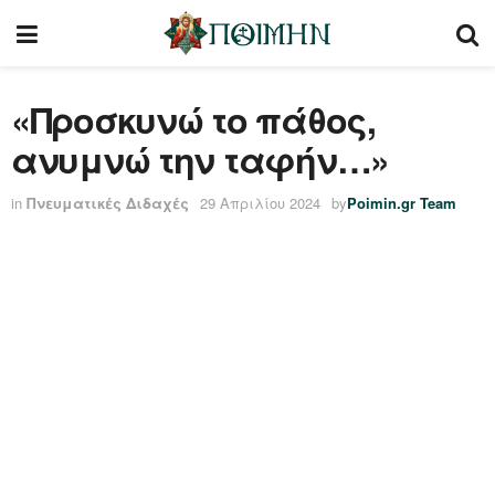
«Προσκυνώ το πάθος,
ανυμνώ την ταφήν…»
in
Πνευματικές Διδαχές
29 Απριλίου 2024
by
Poimin.gr Team