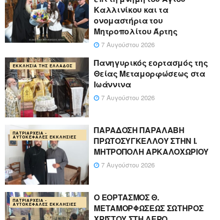
Καλλινίκου και τα
ονομαστήρια του
Μητροπολίτου Άρτης
7 Αυγούστου 2026
Πανηγυρικός εορτασμός της
ΕΚΚΛΗΣΊΑ ΤΗΣ ΕΛΛΆΔΟΣ
Θείας Μεταμορφώσεως στα
Ιωάννινα
7 Αυγούστου 2026
ΠΑΡΑΔΟΣΗ ΠΑΡΑΛΑΒΗ
ΠΑΤΡΙΑΡΧΕΊΑ -
ΑΥΤΟΚΈΦΑΛΕΣ ΕΚΚΛΗΣΊΕΣ
ΠΡΩΤΟΣΥΓΚΕΛΛΟΥ ΣΤΗΝ Ι.
ΜΗΤΡΟΠΟΛΗ ΑΡΚΑΛΟΧΩΡΙΟΥ
7 Αυγούστου 2026
Ο ΕΟΡΤΑΣΜΟΣ Θ.
ΠΑΤΡΙΑΡΧΕΊΑ -
ΑΥΤΟΚΈΦΑΛΕΣ ΕΚΚΛΗΣΊΕΣ
ΜΕΤΑΜΟΡΦΩΣΕΩΣ ΣΩΤΗΡΟΣ
ΧΡΙΣΤΟΥ ΣΤΗ ΛΕΡΟ