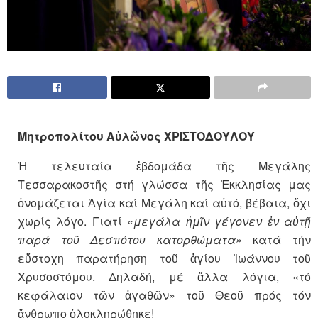
Μητροπολίτου Αὐλῶνος ΧΡΙΣΤΟΔΟΥΛΟΥ
Ἡ τελευταία ἑβδομάδα τῆς Μεγάλης
Τεσσαρακοστῆς στή γλώσσα τῆς Ἐκκλησίας μας
ὀνομάζεται Ἁγία καί Μεγάλη καί αὐτό, βέβαια, ὄχι
χωρίς λόγο. Γιατί
«μεγάλα ἡμῖν γέγονεν ἐν αὐτῇ
παρά τοῦ Δεσπότου κατορθώματα»
κατά τήν
εὔστοχη παρατήρηση τοῦ ἁγίου Ἰωάννου τοῦ
Χρυσοστόμου. Δηλαδή, μέ ἄλλα λόγια, «τό
κεφάλαιον τῶν ἀγαθῶν» τοῦ Θεοῦ πρός τόν
ἄνθρωπο ὁλοκληρώθηκε!