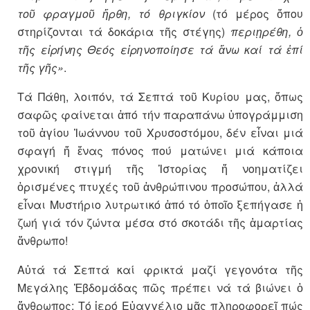
τοῦ φραγμοῦ ἤρθη, τό θριγκίον
(τό μέρος ὅπου
στηρίζονται τά δοκάρια τῆς στέγης)
περιῃρέθη, ὁ
τῆς εἰρήνης Θεός εἰρηνοποίησε τά ἄνω καί τά ἐπί
τῆς γῆς»
.
Τά Πάθη, λοιπόν, τά Σεπτά τοῦ Κυρίου μας, ὅπως
σαφῶς φαίνεται ἀπό τήν παραπάνω ὑπογράμμιση
τοῦ ἁγίου Ἰωάννου τοῦ Χρυσοστόμου, δέν εἶναι μιά
σφαγή ἤ ἕνας πόνος πού ματώνει μιά κάποια
χρονική στιγμή τῆς Ἱστορίας ἤ νοηματίζει
ὁρισμένες πτυχές τοῦ ἀνθρώπινου προσώπου, ἀλλά
εἶναι Μυστήριο λυτρωτικό ἀπό τό ὁποῖο ξεπήγασε ἡ
ζωή γιά τόν ζώντα μέσα στό σκοτάδι τῆς ἁμαρτίας
ἄνθρωπο!
Αὐτά τά Σεπτά καί φρικτά μαζί γεγονότα τῆς
Μεγάλης Ἑβδομάδας πῶς πρέπει νά τά βιώνει ὁ
ἄνθρωπος; Τό ἱερό Εὐαγγέλιο μᾶς πληροφορεῖ πώς