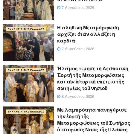
7 Αυγούστου 2026
Η αληθινή Μεταμόρφωση
ΕΚΚΛΗΣΊΑ ΤΗΣ ΕΛΛΆΔΟΣ
αρχίζει όταν αλλάζει η
καρδιά
7 Αυγούστου 2026
Ἡ Σάμος τίμησε τὴ Δεσποτικὴ
ΕΚΚΛΗΣΊΑ ΤΗΣ ΕΛΛΆΔΟΣ
Ἑορτὴ τῆς Μεταμορφώσεως
καὶ τὴν ἱστορικὴ ἐπέτειο τῆς
σωτηρίας τοῦ νησιοῦ
8 Αυγούστου 2026
Με λαμπρότητα πανηγύρισε
ΕΚΚΛΗΣΊΑ ΤΗΣ ΕΛΛΆΔΟΣ
τὴν ἑορτὴ τῆς
Μεταμορφώσεως τοῦ Σωτῆρος
ὁ ἱστορικὸς Ναὸς τῆς Πλάκας