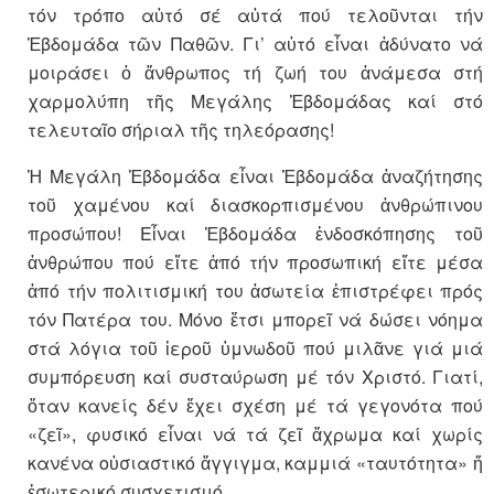
τόν τρόπο αὐτό σέ αὐτά πού τελοῦνται τήν
Ἑβδομάδα τῶν Παθῶν. Γι’ αὐτό εἶναι ἀδύνατο νά
μοιράσει ὁ ἄνθρωπος τή ζωή του ἀνάμεσα στή
χαρμολύπη τῆς Μεγάλης Ἑβδομάδας καί στό
τελευταῖο σήριαλ τῆς τηλεόρασης!
Ἡ Μεγάλη Ἑβδομάδα εἶναι Ἑβδομάδα ἀναζήτησης
τοῦ χαμένου καί διασκορπισμένου ἀνθρώπινου
προσώπου! Εἶναι Ἑβδομάδα ἐνδοσκόπησης τοῦ
ἀνθρώπου πού εἴτε ἀπό τήν προσωπική εἴτε μέσα
ἀπό τήν πολιτισμική του ἀσωτεία ἐπιστρέφει πρός
τόν Πατέρα του. Μόνο ἔτσι μπορεῖ νά δώσει νόημα
στά λόγια τοῦ ἱεροῦ ὑμνωδοῦ πού μιλᾶνε γιά μιά
συμπόρευση καί συσταύρωση μέ τόν Χριστό. Γιατί,
ὅταν κανείς δέν ἔχει σχέση μέ τά γεγονότα πού
«ζεῖ», φυσικό εἶναι νά τά ζεῖ ἄχρωμα καί χωρίς
κανένα οὐσιαστικό ἄγγιγμα, καμμιά «ταυτότητα» ἤ
ἐσωτερικό συσχετισμό.