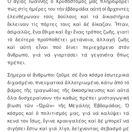
Ὁ ἅγιος Ἰωάννης ὁ Χρυσόστομος μᾶς πληροφορεί
πώς στίς ἡμέρες του τήν ἑβδομάδα αὐτή οἱ ἄρχοντες
ἐλευθέρωναν τούς δούλους καί τά δικαστήρια
ἔκλειναν τίς πόρτες τους καί δέ δίκαζαν. Ἦταν,
ἀσφαλῶς, ἕνα ἔθιμο καί ὄχι ἕνας τρόπος ζωῆς, γιατί
τό δεύτερο προϋποθέτει μετάνοια, ἀλλαγή ζωῆς
καί αὐτή εἶναι πού δίνει περιεχόμενο στόν
ἄνθρωπο, γιά νά γιορτάσει τά γεγονότα ὅπως
πρέπει.
Σήμερα οἱ ἄνθρωποι ζοῦμε σέ ἕνα κόσμο ἐσωτερικά
διχασμένο, πνευματικά ἀλλοτριωμένο, κάτω ἀπό τό
βάρος τῆς τραγωδίας τῆς ἐκκοσμίκευσης καί αὐτά
ὅλα δυσχεραίνουν τήν καθώς πρέπει μυσταγωγική
βίωση τῶν «Ὡρῶν» τῆς Μεγάλης Ἑβδομάδας. Ὁ
κόσμος καί ὁ πολιτισμός μας, γιά νά καλύψει τά
κενά του ἴσως, ἔγινε κραυγαλέος καί δέ μπορεῖ νά
σιγήσει ἔστω καί γιά λίγο, δείχνοντας σεβασμό μέ