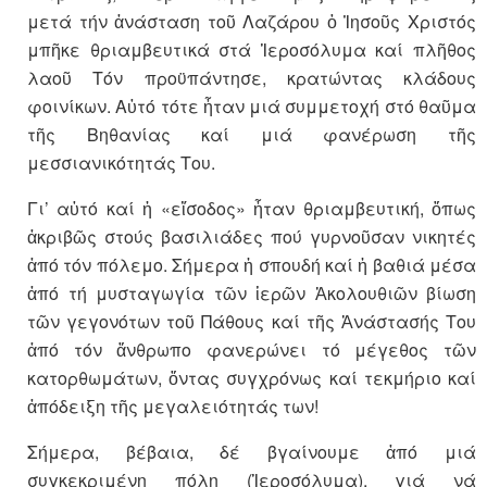
μετά τήν ἀνάσταση τοῦ Λαζάρου ὁ Ἰησοῦς Χριστός
μπῆκε θριαμβευτικά στά Ἱεροσόλυμα καί πλῆθος
λαοῦ Τόν προϋπάντησε, κρατώντας κλάδους
φοινίκων. Αὐτό τότε ἦταν μιά συμμετοχή στό θαῦμα
τῆς Βηθανίας καί μιά φανέρωση τῆς
μεσσιανικότητάς Του.
Γι’ αὐτό καί ἡ «εἴσοδος» ἦταν θριαμβευτική, ὅπως
ἀκριβῶς στούς βασιλιάδες πού γυρνοῦσαν νικητές
ἀπό τόν πόλεμο. Σήμερα ἡ σπουδή καί ἡ βαθιά μέσα
ἀπό τή μυσταγωγία τῶν ἱερῶν Ἀκολουθιῶν βίωση
τῶν γεγονότων τοῦ Πάθους καί τῆς Ἀνάστασής Του
ἀπό τόν ἄνθρωπο φανερώνει τό μέγεθος τῶν
κατορθωμάτων, ὄντας συγχρόνως καί τεκμήριο καί
ἀπόδειξη τῆς μεγαλειότητάς των!
Σήμερα, βέβαια, δέ βγαίνουμε ἀπό μιά
συγκεκριμένη πόλη (Ἱεροσόλυμα), γιά νά