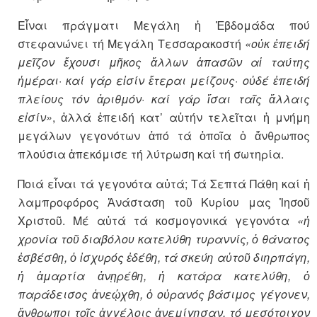
Εἶναι πράγματι Μεγάλη ἡ Ἑβδομάδα πού
στεφανώνει τή Μεγάλη Τεσσαρακοστή
«οὐκ ἐπειδή
μεῖζον ἔχουσι μῆκος ἄλλων ἁπασῶν αἱ ταύτης
ἡμέραι· καί γάρ εἰσίν ἕτεραι μείζους· οὐδέ ἐπειδή
πλείους τόν ἀριθμόν· καί γάρ ἴσαι ταῖς ἄλλαις
εἰσίν»
, ἀλλά ἐπειδή κατ’ αὐτήν τελεῖται ἡ μνήμη
μεγάλων γεγονότων ἀπό τά ὁποῖα ὁ ἄνθρωπος
πλούσια ἀπεκόμισε τή λύτρωση καί τή σωτηρία.
Ποιά εἶναι τά γεγονότα αὐτά; Τά Σεπτά Πάθη καί ἡ
λαμπροφόρος Ἀνάσταση τοῦ Κυρίου μας Ἰησοῦ
Χριστοῦ. Μέ αὐτά τά κοσμογονικά γεγονότα
«ἡ
χρονία τοῦ διαβόλου κατελύθη τυραννίς, ὁ θάνατος
ἐσβέσθη, ὁ ἰσχυρός ἐδέθη, τά σκεύη αὐτοῦ διηρπάγη,
ἡ ἁμαρτία ἀνῃρέθη, ἡ κατάρα κατελύθη, ὁ
παράδεισος ἀνεῴχθη, ὁ οὐρανός βάσιμος γέγονεν,
ἄνθρωποι τοῖς ἀγγέλοις ἀνεμίγησαν, τό μεσότοιχον