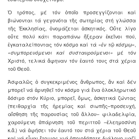
Ὁ τρόπος, μέ τόν ὁποῖο προσεγγίζονται καί
βιώνονται τά γεγονότα τῆς σωτηρίας στή γλώσσα
τῆς Ἐκκλησίας, ὀνομάζεται ἀσκητικός. Οὔτε λίγο
οὔτε πολύ κάτι παραπάνω ἤξεραν ἐκεῖνοι πού,
ἐγκαταλείποντας τόν κόσμο καί τά «
ἐν τῷ κόσμῳ»
,
«συμπορευόμενοι καί συσταυρούμενοι»
μέ τόν
Χριστό, τελικά ἄφηναν τόν ἑαυτό τους στά χέρια
τοῦ Θεοῦ.
Ἀσφαλῶς ὁ συγκεκριμένος ἄνθρωπος, ἄν καί δέν
μπορεῖ νά ἀρνηθεῖ τόν κόσμο γιά ἕνα ὁλοκληρωτικό
δόσιμο στόν Κύριο, μπορεῖ, ὅμως, ἀσκητικά ζώντας
(πειθαρχία τῆς ἠρεμίας καί σιωπῆς–προσευχή,
αἴσθηση τῆς παρουσίας τοῦ ἄλλου– φιλαδελφία,
χαρούμενη ἀπάρνηση τοῦ περιττοῦ –ἐλεημοσύνη
κ.ἄ.) νά ἀφήσει τόν ἑαυτό του στά χέρια τοῦ Θεοῦ
καί νά εἶναι ἕτοιμος γιά ὁποιοδήποτε διάλογο μαζί