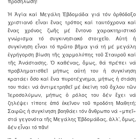
προσήλωση!
Ἡ Ἁγία καί Μεγάλη Ἑβδομάδα γιά τόν ὀρθόδοξο
χριστιανό εἶναι ἕνας τρόπος καί ταυτόχρονα καί
ἕνας χρόνος ζωῆς μέ ἔντονο χαρακτηριστικό
γνώρισμα τό συγκινησιακό στοιχεῖο. Αὐτή ἡ
συγκίνηση εἶναι τό πρῶτο βῆμα γιά τή μέ μεγάλη
ἐγρήγορση βίωση τῆς χαρμολύπης τοῦ Σταυροῦ καί
τῆς Ἀνάστασης. Ὁ καθένας, ὅμως, θά πρέπει νά
προβληματισθεῖ μήπως αὐτή του ἡ συγκίνηση
κρατάει ὅσο καί ἕνα πυροτέχνημα, μήπως ἡ στάση
του πάει νά ἀντιμετρηθεῖ μέ ἐκείνη τοῦ ὄχλου τῶν
Ἱεροσολύμων, μήπως ὁ ρόλος του δέν ἔχει νά
ζηλέψει τίποτε ἀπό ἐκεῖνον τοῦ προδότη Μαθητή;
Σαφῶς ἡ συγκίνηση βοηθάει τόν ἄνθρωπο νά «μπεῖ»
στά γεγονότα τῆς Μεγάλης Ἑβδομάδας, ἀλλ’, ὅμως,
δέν εἶναι τό πᾶν!