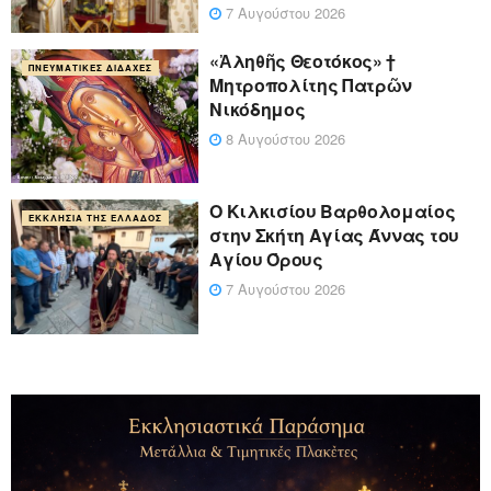
7 Αυγούστου 2026
«Ἀληθῆς Θεοτόκος» †
ΠΝΕΥΜΑΤΙΚΈΣ ΔΙΔΑΧΈΣ
Μητροπολίτης Πατρῶν
Νικόδημος
8 Αυγούστου 2026
Ο Κιλκισίου Βαρθολομαίος
ΕΚΚΛΗΣΊΑ ΤΗΣ ΕΛΛΆΔΟΣ
στην Σκήτη Αγίας Άννας του
Αγίου Όρους
7 Αυγούστου 2026