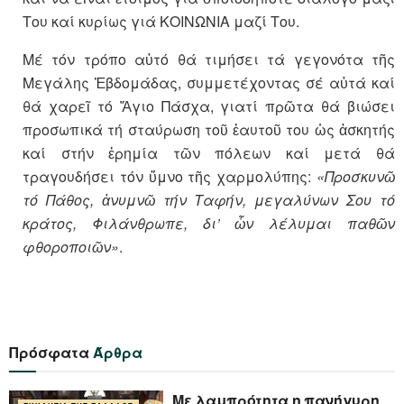
Του καί κυρίως γιά ΚΟΙΝΩΝΙΑ μαζί Του.
Μέ τόν τρόπο αὐτό θά τιμήσει τά γεγονότα τῆς
Μεγάλης Ἑβδομάδας, συμμετέχοντας σέ αὐτά καί
θά χαρεῖ τό Ἅγιο Πάσχα, γιατί πρῶτα θά βιώσει
προσωπικά τή σταύρωση τοῦ ἑαυτοῦ του ὡς ἀσκητής
καί στήν ἐρημία τῶν πόλεων καί μετά θά
τραγουδήσει τόν ὕμνο τῆς χαρμολύπης:
«Προσκυνῶ
τό Πάθος, ἀνυμνῶ τήν Ταφήν, μεγαλύνων Σου τό
κράτος, Φιλάνθρωπε, δι’ ὧν λέλυμαι παθῶν
φθοροποιῶν»
.
Πρόσφατα
Άρθρα
Με λαμπρότητα η πανήγυρη