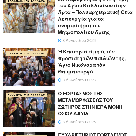
ΕΚΚΛΗΣΊΑ ΤΗΣ ΕΛΛΆΔΟΣ
του Αγίου Καλλινίκου στην
Άρτα – Πολυαρχιερατική Θεία
Λειτουργία για τα
ονομαστήρια του
Μητροπολίτου Άρτης
8 Αυγούστου 2026
Ἡ Καστοριὰ τίμησε τὸν
ΕΚΚΛΗΣΊΑ ΤΗΣ ΕΛΛΆΔΟΣ
προστάτη τῶν παιδιῶν της,
Ἅγιο Νικάνορα τὸν
Θαυματουργό
8 Αυγούστου 2026
Ο ΕΟΡΤΑΣΜΟΣ ΤΗΣ
ΕΚΚΛΗΣΊΑ ΤΗΣ ΕΛΛΆΔΟΣ
ΜΕΤΑΜΟΡΦΩΣΕΩΣ ΤΟΥ
ΣΩΤΗΡΟΣ ΣΤΗΝ ΙΕΡΑ ΜΟΝΗ
ΟΣΙΟΥ ΔΑΥΪΔ
8 Αυγούστου 2026
ΕΥΧΑΡΙΣΤΗΡΙΟΣ ΕΟΡΤΑΣΜΟΣ