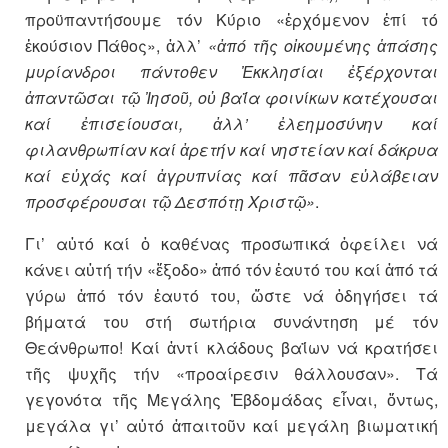
προϋπαντήσουμε τόν Κύριο «ἐρχόμενον ἐπί τό
ἑκούσιον Πάθος», ἀλλ’
«ἀπό τῆς οἰκουμένης ἁπάσης
μυρίανδροι πάντοθεν Ἐκκλησίαι ἐξέρχονται
ἀπαντῶσαι τῷ Ἰησοῦ, οὐ βαΐα φοινίκων κατέχουσαι
καί ἐπισείουσαι, ἀλλ’ ἐλεημοσύνην καί
φιλανθρωπίαν καί ἀρετήν καί νηστείαν καί δάκρυα
καί εὐχάς καί ἀγρυπνίας καί πᾶσαν εὐλάβειαν
προσφέρουσαι τῷ Δεσπότῃ Χριστῷ»
.
Γι’ αὐτό καί ὁ καθένας προσωπικά ὀφείλει νά
κάνει αὐτή τήν «ἔξοδο» ἀπό τόν ἑαυτό του καί ἀπό τά
γύρω ἀπό τόν ἑαυτό του, ὥστε νά ὁδηγήσει τά
βήματά του στή σωτήρια συνάντηση μέ τόν
Θεάνθρωπο! Καί ἀντί κλάδους βαΐων νά κρατήσει
τῆς ψυχῆς τήν «προαίρεσιν θάλλουσαν». Τά
γεγονότα τῆς Μεγάλης Ἑβδομάδας εἶναι, ὄντως,
μεγάλα γι’ αὐτό ἀπαιτοῦν καί μεγάλη βιωματική