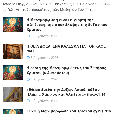
Ἀποστολικῆς Διακονίας τῆς Ἐκκλησίας τῆς Ἑλλάδος Ὁ Κύ­ρι­
ος ἐκλέγει τούς προ­κρί­τους τῶν Μα­θη­τῶν Του Πέ­τρο,...
Η Μεταμόρφωση είναι η γιορτή της
αλήθειας, της αποκάλυψης της δόξας του
Χριστού
6 Αυγούστου 2026
Η ΘΕΙΑ ΔΟΞΑ: ΈΝΑ ΚΑΛΕΣΜΑ ΓΙΑ ΤΟΝ ΚΑΘΕ
ΜΑΣ
5 Αυγούστου 2026
Η εορτή της Μεταμορφώσεως του Σωτήρος
Χριστού (6 Αυγούστου)
5 Αυγούστου 2026
«Εθεασάμεθα την Δόξαν Αυτού, Δόξαν
Πλήρης Χάριτος και Αληθείας» (Ιωάν.1,14)
5 Αυγούστου 2026
Γιατί η Μεταμόρφωση του Χριστού έγινε στο