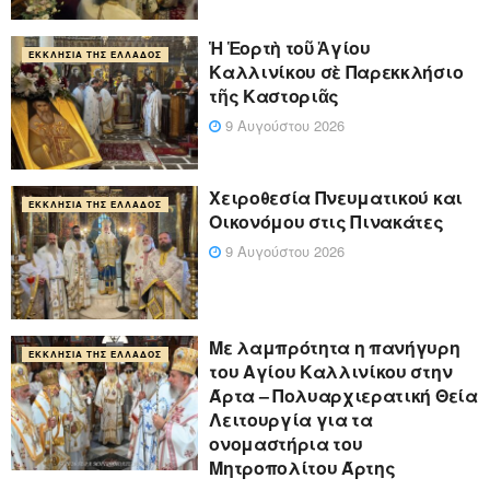
Ἡ Ἑορτὴ τοῦ Ἁγίου
ΕΚΚΛΗΣΊΑ ΤΗΣ ΕΛΛΆΔΟΣ
Καλλινίκου σὲ Παρεκκλήσιο
τῆς Καστοριᾶς
9 Αυγούστου 2026
Χειροθεσία Πνευματικού και
ΕΚΚΛΗΣΊΑ ΤΗΣ ΕΛΛΆΔΟΣ
Οικονόμου στις Πινακάτες
9 Αυγούστου 2026
Με λαμπρότητα η πανήγυρη
ΕΚΚΛΗΣΊΑ ΤΗΣ ΕΛΛΆΔΟΣ
του Αγίου Καλλινίκου στην
Άρτα – Πολυαρχιερατική Θεία
Λειτουργία για τα
ονομαστήρια του
Μητροπολίτου Άρτης