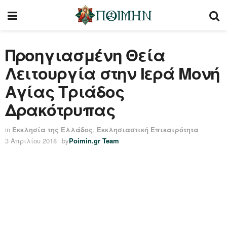
Προηγιασμένη Θεία
Λειτουργία στην Ιερά Μονή
Αγίας Τριάδος
Δρακότρυπας
in
Εκκλησία της Ελλάδος
,
Εκκλησιαστική Επικαιρότητα
3 Απριλίου 2018
by
Poimin.gr Team