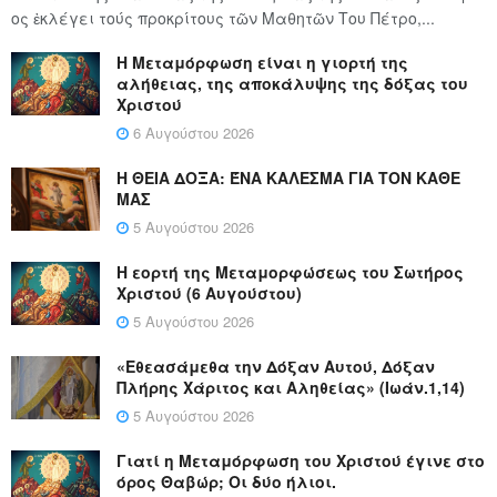
ος ἐκλέγει τούς προ­κρί­τους τῶν Μα­θη­τῶν Του Πέ­τρο,...
Η Μεταμόρφωση είναι η γιορτή της
αλήθειας, της αποκάλυψης της δόξας του
Χριστού
6 Αυγούστου 2026
Η ΘΕΙΑ ΔΟΞΑ: ΈΝΑ ΚΑΛΕΣΜΑ ΓΙΑ ΤΟΝ ΚΑΘΕ
ΜΑΣ
5 Αυγούστου 2026
Η εορτή της Μεταμορφώσεως του Σωτήρος
Χριστού (6 Αυγούστου)
5 Αυγούστου 2026
«Εθεασάμεθα την Δόξαν Αυτού, Δόξαν
Πλήρης Χάριτος και Αληθείας» (Ιωάν.1,14)
5 Αυγούστου 2026
Γιατί η Μεταμόρφωση του Χριστού έγινε στο
όρος Θαβώρ; Οι δύο ήλιοι.