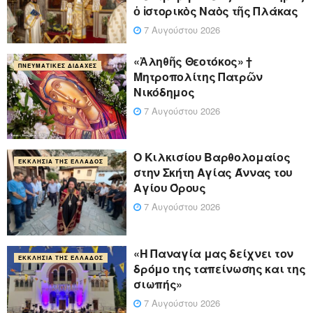
ὁ ἱστορικὸς Ναὸς τῆς Πλάκας
7 Αυγούστου 2026
«Ἀληθῆς Θεοτόκος» †
ΠΝΕΥΜΑΤΙΚΈΣ ΔΙΔΑΧΈΣ
Μητροπολίτης Πατρῶν
Νικόδημος
7 Αυγούστου 2026
Ο Κιλκισίου Βαρθολομαίος
ΕΚΚΛΗΣΊΑ ΤΗΣ ΕΛΛΆΔΟΣ
στην Σκήτη Αγίας Άννας του
Αγίου Όρους
7 Αυγούστου 2026
«Η Παναγία μας δείχνει τον
ΕΚΚΛΗΣΊΑ ΤΗΣ ΕΛΛΆΔΟΣ
δρόμο της ταπείνωσης και της
σιωπής»
7 Αυγούστου 2026