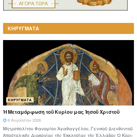
ΚΗΡΥΓΜΑΤΑ
ΚΗΡΎΓΜΑΤΑ
Ἡ Μεταμόρφωση τοῦ Κυρίου μας Ἰησοῦ Χριστοῦ
6 Αυγούστου 2026
Μητροπολίτου Φαναρίου Ἀγαθαγγέλου, Γενικοῦ Διευθυντοῦ
Ἀποστολικῆς Διακονίας τῆς Ἐκκλησίας τῆς Ἑλλάδος Ὁ Κύ­ρι­