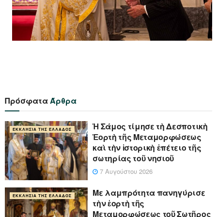
Πρόσφατα
Άρθρα
Ἡ Σάμος τίμησε τὴ Δεσποτικὴ
ΕΚΚΛΗΣΊΑ ΤΗΣ ΕΛΛΆΔΟΣ
Ἑορτὴ τῆς Μεταμορφώσεως
καὶ τὴν ἱστορικὴ ἐπέτειο τῆς
σωτηρίας τοῦ νησιοῦ
7 Αυγούστου 2026
Με λαμπρότητα πανηγύρισε
ΕΚΚΛΗΣΊΑ ΤΗΣ ΕΛΛΆΔΟΣ
τὴν ἑορτὴ τῆς
Μεταμορφώσεως τοῦ Σωτῆρος