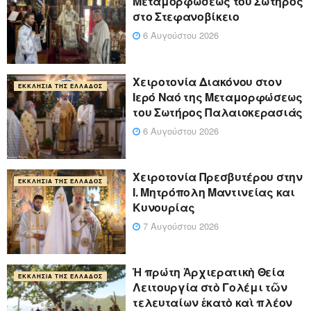
Μεταμορφώσεως του Σωτήρος
στο Στεφανοβίκειο
6 Αυγούστου 2026
Χειροτονία Διακόνου στον
ΕΚΚΛΗΣΊΑ ΤΗΣ ΕΛΛΆΔΟΣ
Ιερό Ναό της Μεταμορφώσεως
του Σωτήρος Παλαιοκερασιάς
6 Αυγούστου 2026
Xειροτονία Πρεσβυτέρου στην
ΕΚΚΛΗΣΊΑ ΤΗΣ ΕΛΛΆΔΟΣ
Ι. Μητρόπολη Μαντινείας και
Κυνουρίας
7 Αυγούστου 2026
Ἡ πρώτη Ἀρχιερατικὴ Θεία
ΕΚΚΛΗΣΊΑ ΤΗΣ ΕΛΛΆΔΟΣ
Λειτουργία στὸ Γολέμι τῶν
τελευταίων ἑκατὸ καὶ πλέον